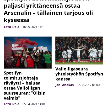
paljasti yrittäneensä ostaa
Arsenalin – tällainen tarjous oli
kyseessä
Eetu Ikola
|
16.05.2021
14:13
Valioliigaseura
Spotifyn
yhteistyöhön Spotifyn
toimitusjohtaja
kanssa
räväytti – haluaa
Joni Ahokas
|
07.08.2017
01:00
ostaa Valioliigan
suurseuran: ”Olisin
valmis”
Eetu Ikola
|
25.04.2021
14:01