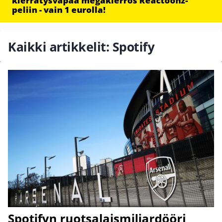
kierrätysvapaa megakierros Reactoonz-
peliin - vain 1 eurolla!
Kaikki artikkelit: Spotify
Spotifyn ruotsalaismiljardööri