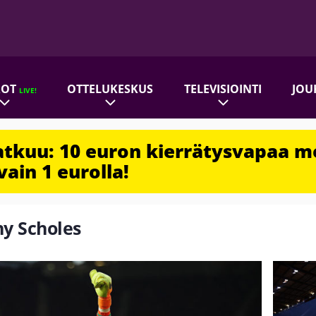
ROT
OTTELUKESKUS
TELEVISIOINTI
JOU
LIVE!
jatkuu: 10 euron kierrätysvapaa m
vain 1 eurolla!
ny Scholes