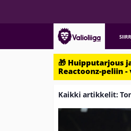
SIIR
🎁 Huipputarjous 
Reactoonz-peliin - 
Kaikki artikkelit: To