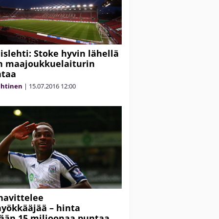
islehti: Stoke hyvin lähellä
n maajoukkuelaiturin
ntaa
ahtinen
|
15.07.2016
12:00
havittelee
yökkääjää – hinta
ään 15 miljoonaa puntaa