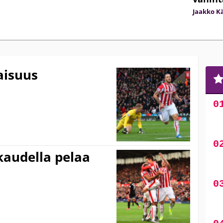
Jaakko K
aisuus
a
kaudella pelaa