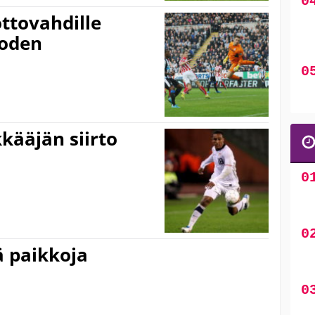
ttovahdille
uoden
kääjän siirto
ä paikkoja