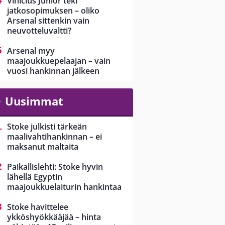
Vinícius Júnior teki
jatkosopimuksen – oliko
Arsenal sittenkin vain
neuvotteluvaltti?
Arsenal myy
maajoukkuepelaajan – vain
vuosi hankinnan jälkeen
Uusimmat
Stoke julkisti tärkeän
maalivahtihankinnan – ei
maksanut maltaita
Paikallislehti: Stoke hyvin
lähellä Egyptin
maajoukkuelaiturin hankintaa
Stoke havittelee
ykköshyökkääjää – hinta