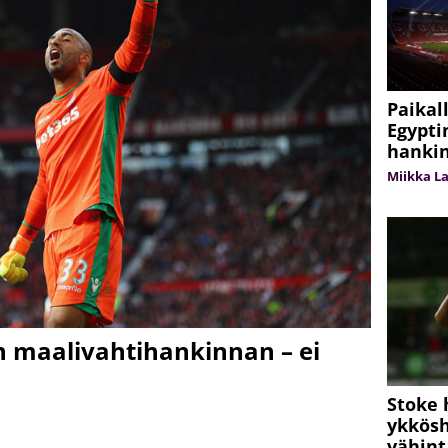
Paikall
Egypti
hanki
Miikka L
än maalivahtihankinnan – ei
Stoke 
ykkösh
vähint