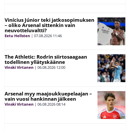
Vinícius Júnior teki jatkosopimuksen
– oliko Arsenal sittenkin vain
neuvotteluvaltti?
Eetu Hellsten
|
07.08.2026
11:46
The Athletic: Rodrin siirtosaagaan
todellinen yllätyskäänne
Vinski Virtanen
|
06.08.2026
12:00
Arsenal myy maajoukkuepelaajan –
vain vuosi hankinnan jälkeen
Vinski Virtanen
|
06.08.2026
08:14