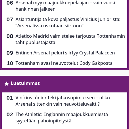
Arsenal myy maajoukkuepelaajan – vain vuosi
hankinnan jälkeen
Asiantuntijalta kova paljastus Vinicius Juniorista:
”Arsenalissa uskotaan siirtoon”
Atletico Madrid valmistelee tarjousta Tottenhamin
tähtipuolustajasta
Entinen Arsenal-peluri siirtyy Crystal Palaceen
Tottenham avasi neuvottelut Cody Gakposta
Luetuimmat
Vinícius Júnior teki jatkosopimuksen – oliko
Arsenal sittenkin vain neuvotteluvaltti?
The Athletic: Englannin maajoukkuemiestä
syytetään pahoinpitelystä