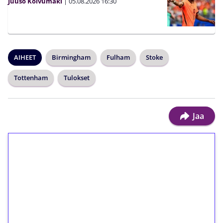
Juuso Koivumäki
|
05.08.2026
16:30
AIHEET
Birmingham
Fulham
Stoke
Tottenham
Tulokset
Jaa
1€ = 10€ arvosta
ilmaiskierroksia ilman
kierrätystä!
Talleta 1€