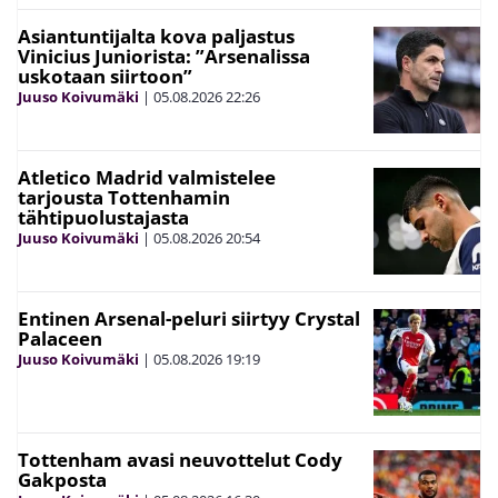
Asiantuntijalta kova paljastus
Vinicius Juniorista: ”Arsenalissa
uskotaan siirtoon”
Juuso Koivumäki
|
05.08.2026
22:26
Atletico Madrid valmistelee
tarjousta Tottenhamin
tähtipuolustajasta
Juuso Koivumäki
|
05.08.2026
20:54
Entinen Arsenal-peluri siirtyy Crystal
Palaceen
Juuso Koivumäki
|
05.08.2026
19:19
Tottenham avasi neuvottelut Cody
Gakposta