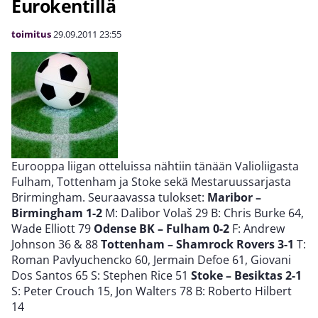
Eurokentillä
toimitus
29.09.2011
23:55
Eurooppa liigan otteluissa nähtiin tänään Valioliigasta
Fulham, Tottenham ja Stoke sekä Mestaruussarjasta
Brirmingham. Seuraavassa tulokset:
Maribor –
Birmingham 1-2
M: Dalibor Volaš 29 B: Chris Burke 64,
Wade Elliott 79
Odense BK – Fulham 0-2
F: Andrew
Johnson 36 & 88
Tottenham – Shamrock Rovers 3-1
T:
Roman Pavlyuchencko 60, Jermain Defoe 61, Giovani
Dos Santos 65 S: Stephen Rice 51
Stoke – Besiktas 2-1
S: Peter Crouch 15, Jon Walters 78 B: Roberto Hilbert
14