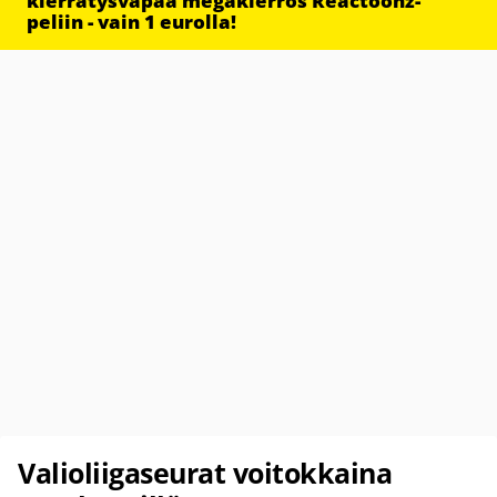
kierrätysvapaa megakierros Reactoonz-
peliin - vain 1 eurolla!
Valioliigaseurat voitokkaina