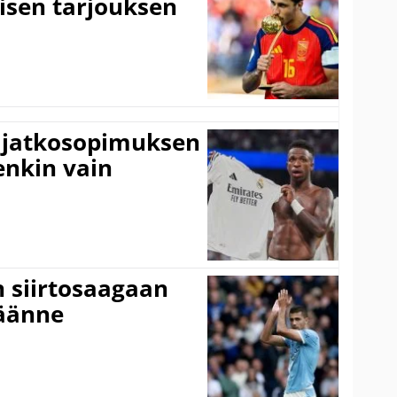
isen tarjouksen
ki jatkosopimuksen
tenkin vain
n siirtosaagaan
käänne