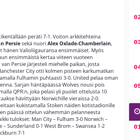
kentällään peräti 7-1. Voiton arkkitehteina
n Persie
sekä nuori
Alex Oxlade-Chamberlain
,
ivat hänen Valioliigauransa ensimmäiset. Myös
un ensimmäistä kertaa viiteen vuoteen
 van Persie järjesteli miehelle paikan, josta
Manchester City otti kolmen pisteen karkumatkan
ittamalla Fulhamin puhtaasti 3-0. United pelaa oman
enna. Sarjan häntäpäässä Wolves nousi pois
alla QPR:n, joka pelasi yli puolet ottelusta 10
taakse hävittyään Norwichille vieraissa 2-0.
eitaan kukistamalla Stoken näiden kotistadionille
isteen päässä ottelun vähemmän pelanneesta
aikki tulokset: Man City – Fulham 3-0 Norwich –
ke – Sunderland 0-1 West Brom – Swansea 1-2
ackburn 7-1