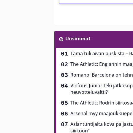
Uusimmat
Tämä tuli aivan puskista – B
The Athletic: Englannin ma
Romano: Barcelona on tehny
Vinícius Júnior teki jatkoso
neuvotteluvaltti?
The Athletic: Rodrin siirtos
Arsenal myy maajoukkuepela
Asiantuntijalta kova paljast
siirtoon”