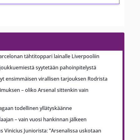
arcelonan tähtitoppari lainalle Liverpooliin
ajoukkuemiestä syytetään pahoinpitelystä
t ensimmäisen virallisen tarjouksen Rodrista
pimuksen – oliko Arsenal sittenkin vain
aagaan todellinen yllätyskäänne
ajan – vain vuosi hankinnan jälkeen
us Vinicius Juniorista: ”Arsenalissa uskotaan