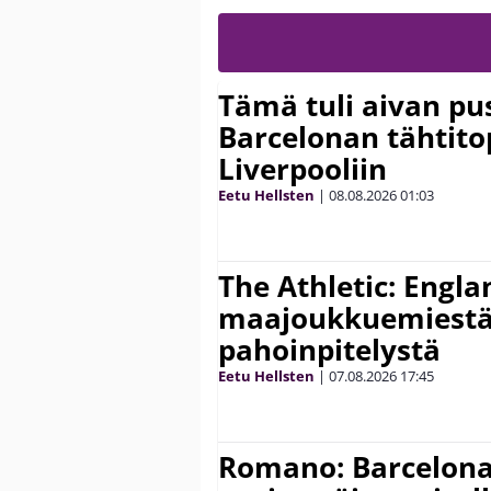
Tämä tuli aivan pus
Barcelonan tähtitop
Liverpooliin
Eetu Hellsten
|
08.08.2026
01:03
The Athletic: Engla
maajoukkuemiestä
pahoinpitelystä
Eetu Hellsten
|
07.08.2026
17:45
Romano: Barcelona