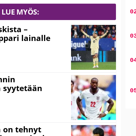
LUE MYÖS:
kista –
pari lainalle
nnin
 syytetään
 on tehnyt