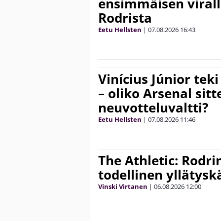
ensimmäisen virall
Rodrista
Eetu Hellsten
|
07.08.2026
16:43
Vinícius Júnior te
– oliko Arsenal sit
neuvotteluvaltti?
Eetu Hellsten
|
07.08.2026
11:46
The Athletic: Rodri
todellinen yllätys
Vinski Virtanen
|
06.08.2026
12:00