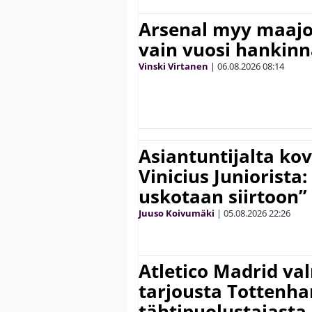
Arsenal myy maajo
vain vuosi hankinn
Vinski Virtanen
|
06.08.2026
08:14
Asiantuntijalta kov
Vinicius Juniorista:
uskotaan siirtoon”
Juuso Koivumäki
|
05.08.2026
22:26
Atletico Madrid va
tarjousta Tottenh
tähtipuolustajasta