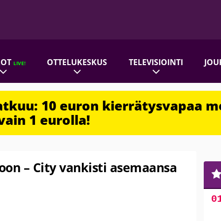
ROT
OTTELUKESKUS
TELEVISIOINTI
JOU
LIVE!
jatkuu: 10 euron kierrätysvapaa m
vain 1 eurolla!
oon – City vankisti asemaansa