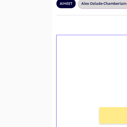
AIHEET
Alex Oxlade-Chamberlain
1€ = 10€ arvosta 
kierrätystä!
Talleta 1€
Saat heti 50 ilmaiskierr
kierros)!
Ei kierrätysvaatimusta!