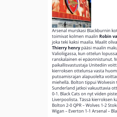
Arsenal murskasi Blackburnin koti
toimivat kolmen maalin
Robin va
joka teki kaksi maalia. Maalit ol
Thierry henry
pääsi maalin maku
Valioliigassa, kun ottelun lopussa
ranskalainen ei epäonnistunut. 
paikallisvastustaja Unitediin vo
kierroksen ottelunsa vasta huom
putoamisrajan alapuolelta voittam
miehellä. Bolton tippui Wolvesin 
Sunderland jatkoi vakuuttavia ott
0-1. Black Cats on nyt viiden p
Liverpoolista. Tässä kierroksen k
Bolton 2-0 QPR – Wolves 1-2 Sto
Wigan – Everton 1-1 Arsenal – Bl