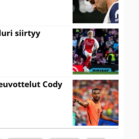
uri siirtyy
euvottelut Cody