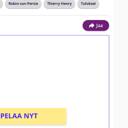
Robin van Persie
Thierry Henry
Tulokset
Jaa
ilmaiskierroksia ilman
osta Tuohi 1000 -peliin (arvo 0,20€ per
PELAA NYT