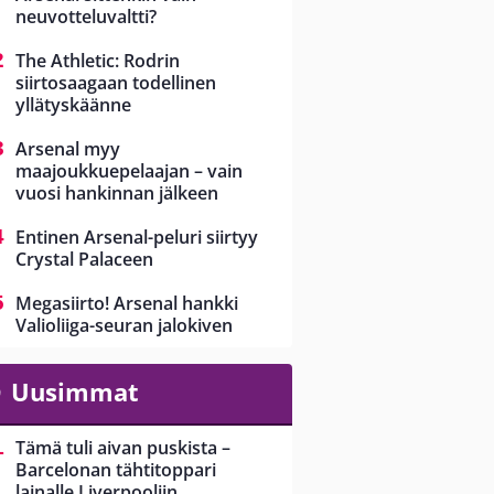
neuvotteluvaltti?
The Athletic: Rodrin
siirtosaagaan todellinen
yllätyskäänne
Arsenal myy
maajoukkuepelaajan – vain
vuosi hankinnan jälkeen
Entinen Arsenal-peluri siirtyy
Crystal Palaceen
Megasiirto! Arsenal hankki
Valioliiga-seuran jalokiven
Uusimmat
Tämä tuli aivan puskista –
Barcelonan tähtitoppari
lainalle Liverpooliin