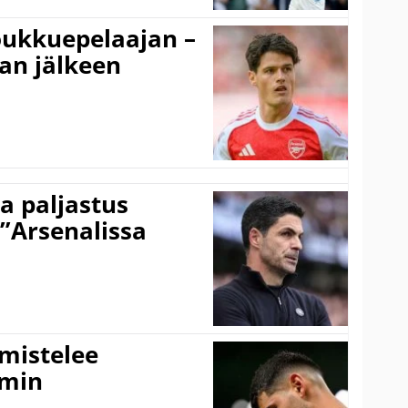
ukkuepelaajan –
an jälkeen
a paljastus
 ”Arsenalissa
lmistelee
amin