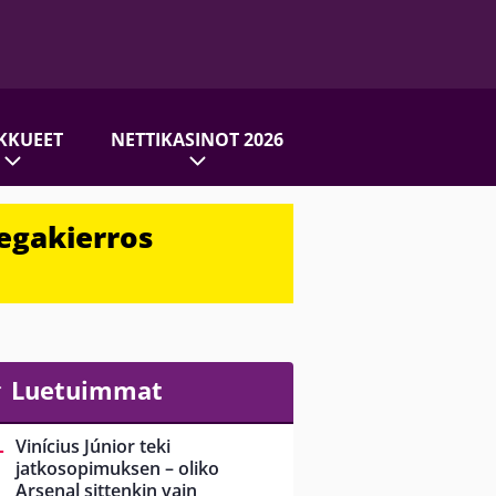
KKUEET
NETTIKASINOT 2026
egakierros
Luetuimmat
Vinícius Júnior teki
jatkosopimuksen – oliko
Arsenal sittenkin vain