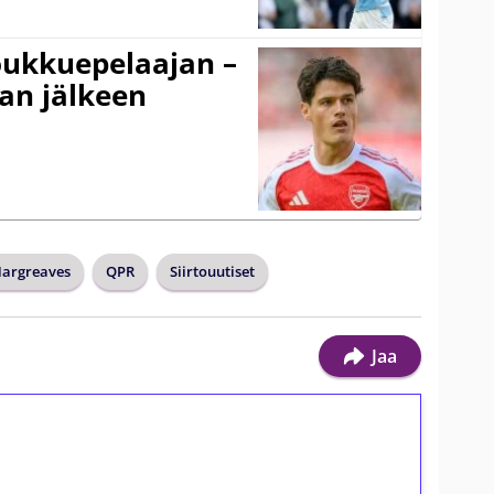
ukkuepelaajan –
an jälkeen
argreaves
QPR
Siirtouutiset
Jaa
ilmaiskierroksia ilman