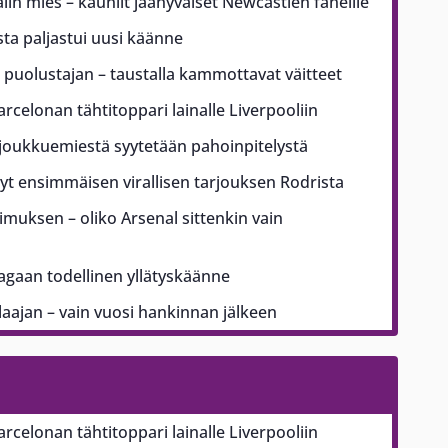
n mies – kauniit jäähyväiset Newcastlen faneille
sta paljastui uusi käänne
puolustajan – taustalla kammottavat väitteet
arcelonan tähtitoppari lainalle Liverpooliin
ajoukkuemiestä syytetään pahoinpitelystä
t ensimmäisen virallisen tarjouksen Rodrista
pimuksen – oliko Arsenal sittenkin vain
aagaan todellinen yllätyskäänne
ajan – vain vuosi hankinnan jälkeen
arcelonan tähtitoppari lainalle Liverpooliin