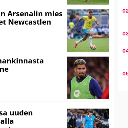
n Arsenalin mies
set Newcastlen
shankinnasta
nne
ssa uuden
alla