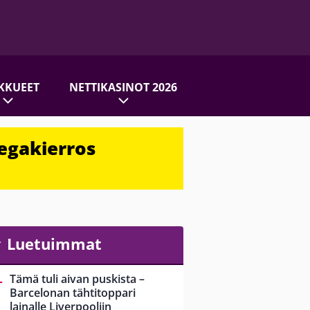
KKUEET
NETTIKASINOT 2026
egakierros
Luetuimmat
Tämä tuli aivan puskista –
Barcelonan tähtitoppari
lainalle Liverpooliin