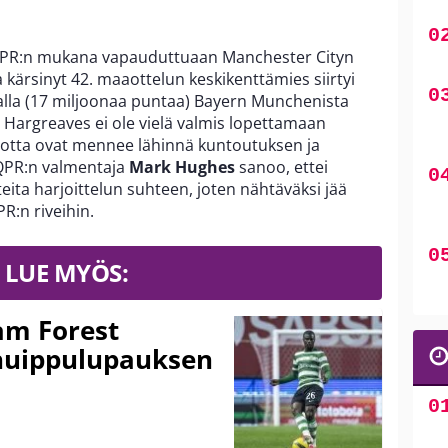
QPR:n mukana vapauduttuaan Manchester Cityn
 kärsinyt 42. maaottelun keskikenttämies siirtyi
lla (17 miljoonaa puntaa) Bayern Munchenista
 Hargreaves ei ole vielä valmis lopettamaan
vuotta ovat mennee lähinnä kuntoutuksen ja
 QPR:n valmentaja
Mark Hughes
sanoo, ettei
ita harjoittelun suhteen, joten nähtäväksi jää
R:n riveihin.
LUE MYÖS:
am Forest
huippulupauksen