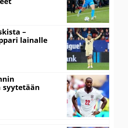
eet
kista –
pari lainalle
nnin
 syytetään