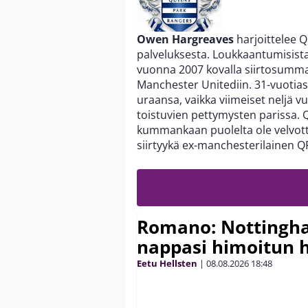
Owen Hargreaves
harjoittelee 
palveluksesta. Loukkaantumisista
vuonna 2007 kovalla siirtosumma
Manchester Unitediin. 31-vuotias
uraansa, vaikka viimeiset neljä 
toistuvien pettymysten parissa.
kummankaan puolelta ole velvotte
siirtyykä ex-manchesterilainen QP
Romano: Nottingh
nappasi himoitun 
Eetu Hellsten
|
08.08.2026
18:48