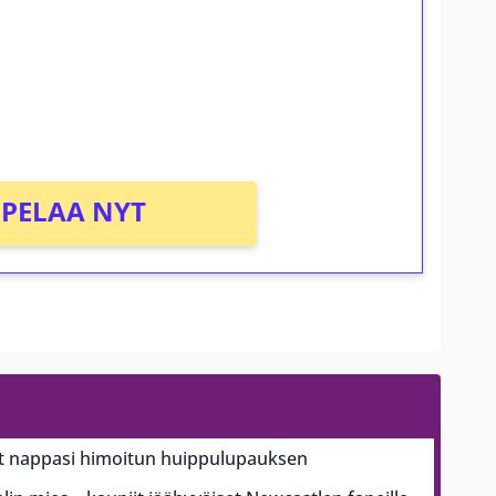
osta Tuohi 1000 -peliin (arvo 0,20€ per
PELAA NYT
 nappasi himoitun huippulupauksen