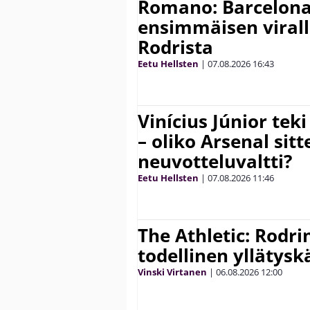
Romano: Barcelona
ensimmäisen virall
Rodrista
Eetu Hellsten
|
07.08.2026
16:43
Vinícius Júnior te
– oliko Arsenal sit
neuvotteluvaltti?
Eetu Hellsten
|
07.08.2026
11:46
The Athletic: Rodri
todellinen yllätys
Vinski Virtanen
|
06.08.2026
12:00