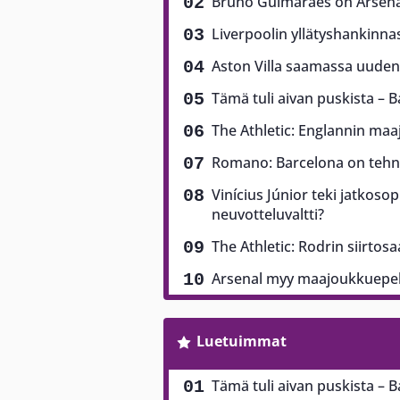
Bruno Guimarães on Arsenali
Liverpoolin yllätyshankinna
Aston Villa saamassa uuden 
Tämä tuli aivan puskista – B
The Athletic: Englannin ma
Romano: Barcelona on tehny
Vinícius Júnior teki jatkoso
neuvotteluvaltti?
The Athletic: Rodrin siirtos
Arsenal myy maajoukkuepela
Luetuimmat
Tämä tuli aivan puskista – B