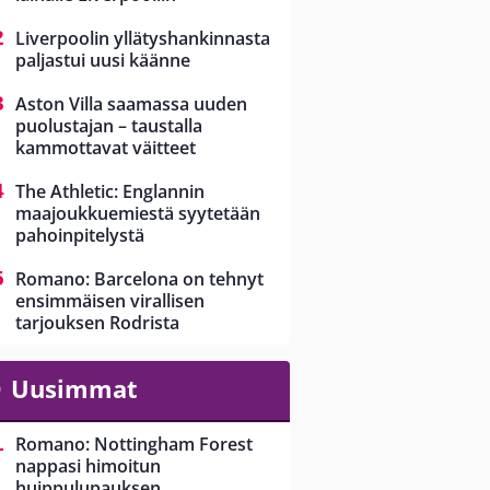
Liverpoolin yllätyshankinnasta
paljastui uusi käänne
Aston Villa saamassa uuden
puolustajan – taustalla
kammottavat väitteet
The Athletic: Englannin
maajoukkuemiestä syytetään
pahoinpitelystä
Romano: Barcelona on tehnyt
ensimmäisen virallisen
tarjouksen Rodrista
Uusimmat
Romano: Nottingham Forest
nappasi himoitun
huippulupauksen