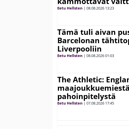
kammottavat väitt
Eetu Hellsten
|
08.08.2026
13:23
Tämä tuli aivan pus
Barcelonan tähtitop
Liverpooliin
Eetu Hellsten
|
08.08.2026
01:03
The Athletic: Engla
maajoukkuemiestä
pahoinpitelystä
Eetu Hellsten
|
07.08.2026
17:45