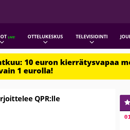
ROT
OTTELUKESKUS
TELEVISIOINTI
JOU
LIVE!
jatkuu: 10 euron kierrätysvapaa m
vain 1 eurolla!
joittelee QPR:lle