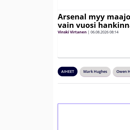
Arsenal myy maajo
vain vuosi hankinn
Vinski Virtanen
|
06.08.2026
08:14
AIHEET
Mark Hughes
Owen H
1€ = 10€ arvosta 
kierrätystä!