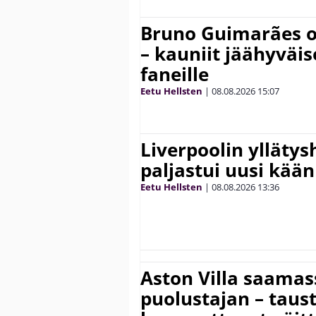
Bruno Guimarães o
– kauniit jäähyväi
faneille
Eetu Hellsten
|
08.08.2026
15:07
Liverpoolin ylläty
paljastui uusi kää
Eetu Hellsten
|
08.08.2026
13:36
Aston Villa saama
puolustajan – taust