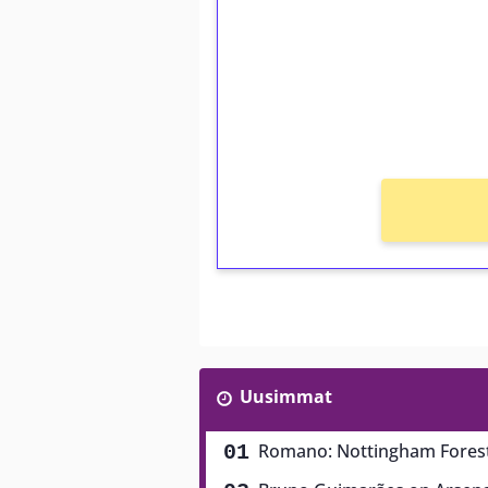
Talleta 1€
Saat heti 50 ilmaiskierr
kierros)!
Ei kierrätysvaatimusta!
Uusimmat
Romano: Nottingham Forest