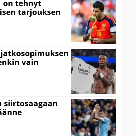
 on tehnyt
isen tarjouksen
ki jatkosopimuksen
tenkin vain
n siirtosaagaan
käänne