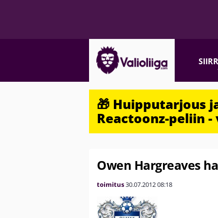
SIIR
🎁 Huipputarjous 
Reactoonz-peliin - 
Owen Hargreaves har
toimitus
30.07.2012
08:18