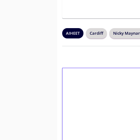
AIHEET
Cardiff
Nicky Mayna
1€ = 10€ arvosta 
kierrätystä!
Talleta 1€
Saat heti 50 ilmaiskierr
kierros)!
Ei kierrätysvaatimusta!