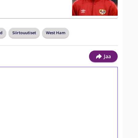
rd
Siirtouutiset
West Ham
Jaa
ilmaiskierroksia ilman
osta Tuohi 1000 -peliin (arvo 0,20€ per