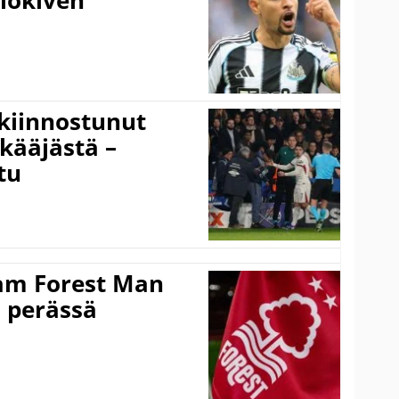
alokiven
kiinnostunut
kääjästä –
tu
am Forest Man
n perässä