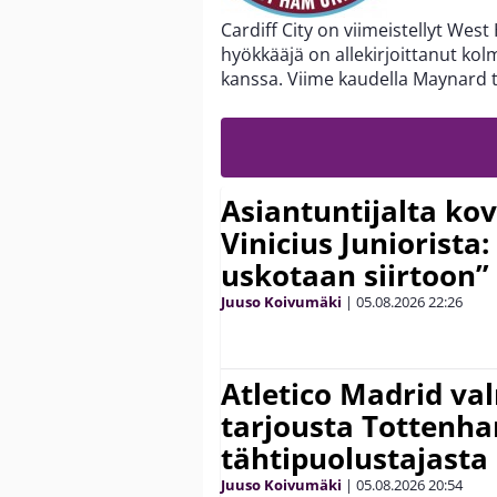
Cardiff City on viimeistellyt Wes
hyökkääjä on allekirjoittanut 
kanssa. Viime kaudella Maynard t
Asiantuntijalta kov
Vinicius Juniorista:
uskotaan siirtoon”
Juuso Koivumäki
|
05.08.2026
22:26
Atletico Madrid va
tarjousta Tottenh
tähtipuolustajasta
Juuso Koivumäki
|
05.08.2026
20:54