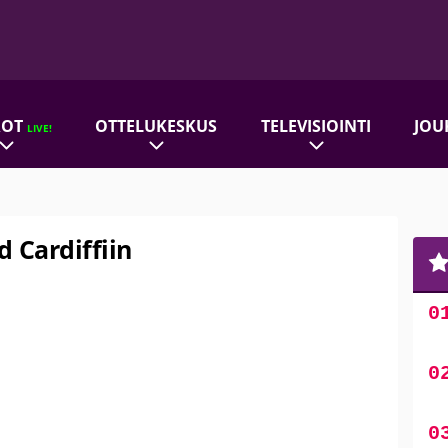
ROT
OTTELUKESKUS
TELEVISIOINTI
JOU
LIVE!
 Cardiffiin