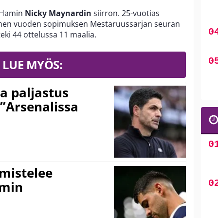
t Hamin
Nicky Maynardin
siirron. 25-vuotias
kolmen vuoden sopimuksen Mestaruussarjan seuran
eki 44 ottelussa 11 maalia.
LUE MYÖS:
a paljastus
 ”Arsenalissa
lmistelee
amin