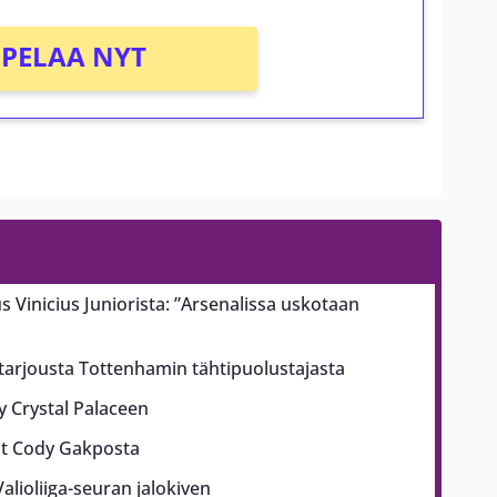
PELAA NYT
us Vinicius Juniorista: ”Arsenalissa uskotaan
 tarjousta Tottenhamin tähtipuolustajasta
yy Crystal Palaceen
ut Cody Gakposta
alioliiga-seuran jalokiven