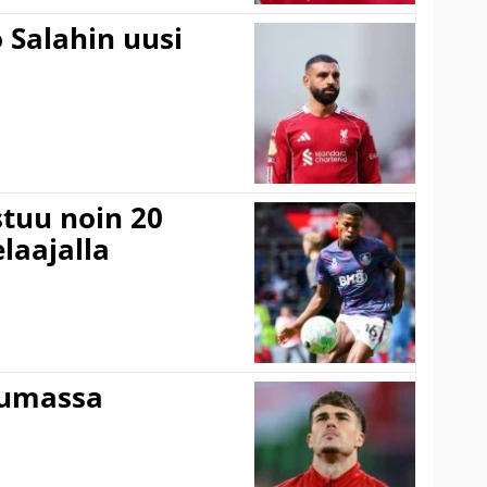
 Salahin uusi
stuu noin 20
laajalla
tumassa