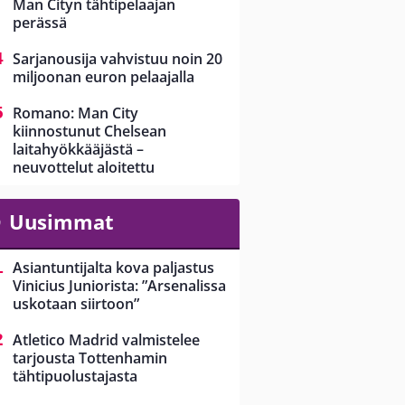
Man Cityn tähtipelaajan
perässä
Sarjanousija vahvistuu noin 20
miljoonan euron pelaajalla
Romano: Man City
kiinnostunut Chelsean
laitahyökkääjästä –
neuvottelut aloitettu
Uusimmat
Asiantuntijalta kova paljastus
Vinicius Juniorista: ”Arsenalissa
uskotaan siirtoon”
Atletico Madrid valmistelee
tarjousta Tottenhamin
tähtipuolustajasta