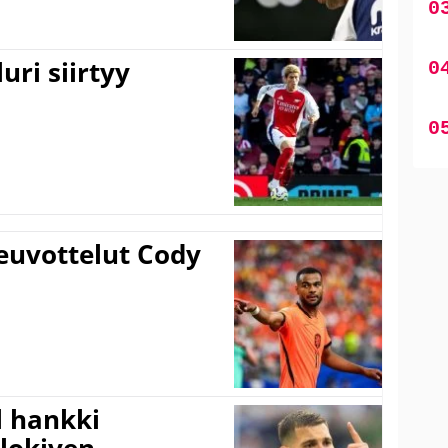
uri siirtyy
euvottelut Cody
l hankki