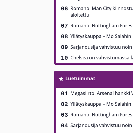
Romano: Man City kiinnostu
aloitettu
Romano: Nottingham Forest 
Yllätyskauppa – Mo Salahin u
Sarjanousija vahvistuu noin
Chelsea on vahvistumassa la
Luetuimmat
Megasiirto! Arsenal hankki V
Yllätyskauppa – Mo Salahin u
Romano: Nottingham Forest 
Sarjanousija vahvistuu noin