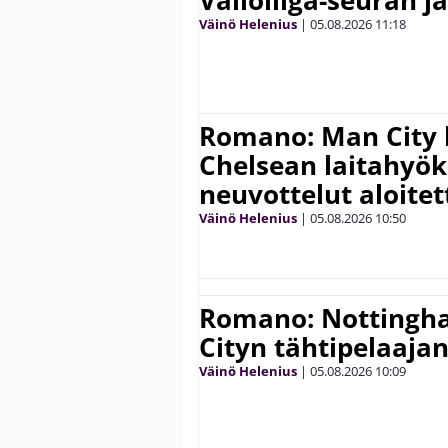
Valioliiga-seuran j
Väinö Helenius
|
05.08.2026
11:18
Romano: Man City 
Chelsean laitahyök
neuvottelut aloitet
Väinö Helenius
|
05.08.2026
10:50
Romano: Nottingh
Cityn tähtipelaaja
Väinö Helenius
|
05.08.2026
10:09