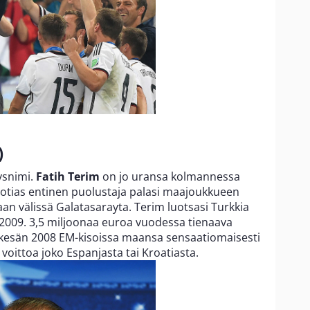
)
ysnimi.
Fatih Terim
on jo uransa kolmannessa
uotias entinen puolustaja palasi maajoukkueen
an välissä Galatasarayta. Terim luotsasi Turkkia
2009. 3,5 miljoonaa euroa vuodessa tienaava
i kesän 2008 EM-kisoissa maansa sensaatiomaisesti
i voittoa joko Espanjasta tai Kroatiasta.