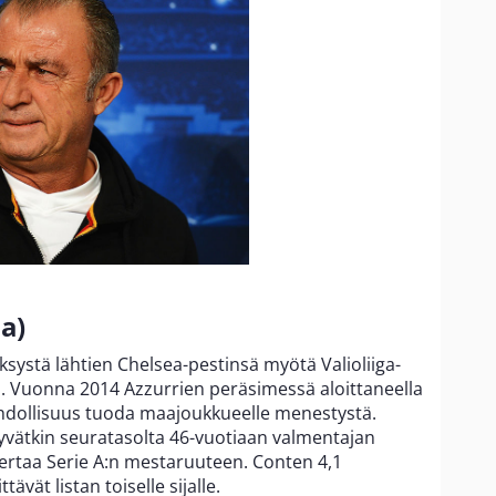
ia)
ksystä lähtien Chelsea-pestinsä myötä Valioliiga-
i. Vuonna 2014 Azzurrien peräsimessä aloittaneella
mahdollisuus tuoda maajoukkueelle menestystä.
yvätkin seuratasolta 46-vuotiaan valmentajan
ertaa Serie A:n mestaruuteen. Conten 4,1
ävät listan toiselle sijalle.