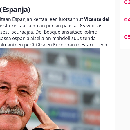
 (Espanja)
taan Espanjan kertaalleen luotsannut
Vicente del
stä kertaa La Rojan penkin päässä. 65-vuotias
eisesti seuraajaa. Del Bosque ansaitsee kolme
assa espanjalaisella on mahdollisuus tehdä
 kolmanteen perättäiseen Euroopan mestaruuteen.