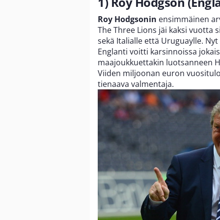
1) Roy Hodgson (Engla
Roy Hodgsonin
ensimmäinen arvo
The Three Lions jäi kaksi vuotta 
sekä Italialle että Uruguaylle. 
Englanti voitti karsinnoissa jok
maajoukkuettakin luotsanneen Ho
Viiden miljoonan euron vuosituloi
tienaava valmentaja.