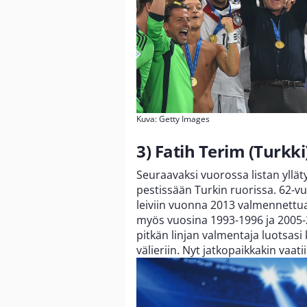
Kuva: Getty Images
3) Fatih Terim (Turkki
Seuraavaksi vuorossa listan yllät
pestissään Turkin ruorissa. 62-v
leiviin vuonna 2013 valmennettua
myös vuosina 1993-1996 ja 2005-
pitkän linjan valmentaja luotsas
välieriin. Nyt jatkopaikkakin vaati