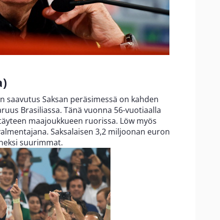
a)
rin saavutus Saksan peräsimessä on kahden
us Brasiliassa. Tänä vuonna 56-vuotiaalla
 täyteen maajoukkueen ruorissa. Löw myös
almentajana. Saksalaisen 3,2 miljoonan euron
nneksi suurimmat.