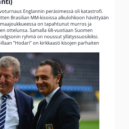
nti)
turnaus Englannin peräsimessä oli katastrofi.
sitten Brasilian MM-kisoissa alkulohkoon hävittyään
Nyt maajoukkueessa on tapahtunut murros ja
aisen ottelunsa. Samalla 68-vuotiaan Suomen
dgsonin ryhmä on noussut yllätyssuosikiksi.
llaan ”Hodari” on kirkkaasti kisojen parhaiten