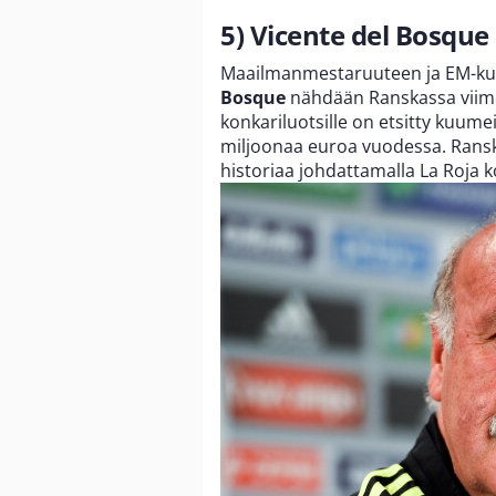
5) Vicente del Bosque
Maailmanmestaruuteen ja EM-kul
Bosque
nähdään Ranskassa viimei
konkariluotsille on etsitty kuum
miljoonaa euroa vuodessa. Ransk
historiaa johdattamalla La Roja