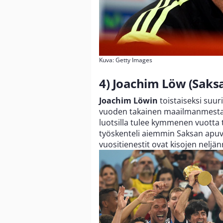
Kuva: Getty Images
4) Joachim Löw (Saks
Joachim Löwin
toistaiseksi suu
vuoden takainen maailmanmestaru
luotsilla tulee kymmenen vuotta
työskenteli aiemmin Saksan apuv
vuositienestit ovat kisojen neljä