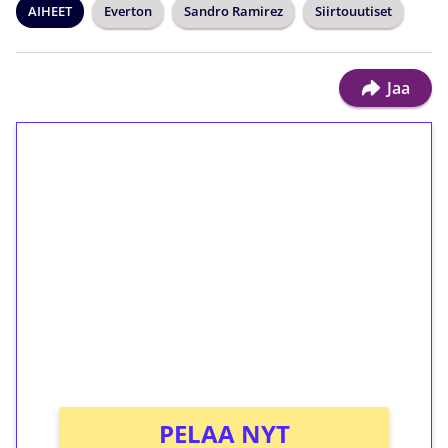
AIHEET
Everton
Sandro Ramirez
Siirtouutiset
Jaa
1€ = 10€ arvosta
ilmaiskierroksia ilman
kierrätystä!
Talleta 1€
Saat heti 50 ilmaiskierrosta Tuohi 1000 -
peliin (arvo 0,20€ per kierros)!
Ei kierrätysvaatimusta!
PELAA NYT