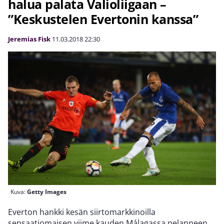
halua palata Valioliigaan –
”Keskustelen Evertonin kanssa”
Jeremias Fisk
11.03.2018
22:30
Kuva:
Getty Images
Everton hankki kesän siirtomarkkinoilla
sensaatiomaisen viime kauden Málagassa pelanneen