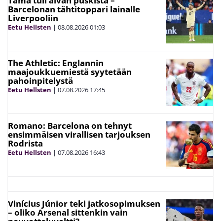
Tämä tuli aivan puskista –
Barcelonan tähtitoppari lainalle
Liverpooliin
Eetu Hellsten
|
08.08.2026
01:03
The Athletic: Englannin
maajoukkuemiestä syytetään
pahoinpitelystä
Eetu Hellsten
|
07.08.2026
17:45
Romano: Barcelona on tehnyt
ensimmäisen virallisen tarjouksen
Rodrista
Eetu Hellsten
|
07.08.2026
16:43
Vinícius Júnior teki jatkosopimuksen
– oliko Arsenal sittenkin vain