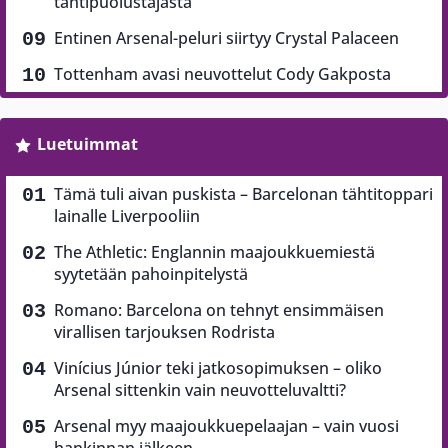
tähtipuolustajasta
Entinen Arsenal-peluri siirtyy Crystal Palaceen
Tottenham avasi neuvottelut Cody Gakposta
Luetuimmat
Tämä tuli aivan puskista – Barcelonan tähtitoppari
lainalle Liverpooliin
The Athletic: Englannin maajoukkuemiestä
syytetään pahoinpitelystä
Romano: Barcelona on tehnyt ensimmäisen
virallisen tarjouksen Rodrista
Vinícius Júnior teki jatkosopimuksen – oliko
Arsenal sittenkin vain neuvotteluvaltti?
Arsenal myy maajoukkuepelaajan – vain vuosi