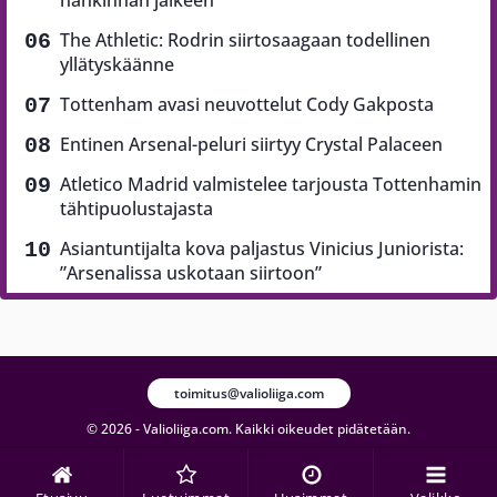
hankinnan jälkeen
The Athletic: Rodrin siirtosaagaan todellinen
yllätyskäänne
Tottenham avasi neuvottelut Cody Gakposta
Entinen Arsenal-peluri siirtyy Crystal Palaceen
Atletico Madrid valmistelee tarjousta Tottenhamin
tähtipuolustajasta
Asiantuntijalta kova paljastus Vinicius Juniorista:
”Arsenalissa uskotaan siirtoon”
toimitus@valioliiga.com
© 2026 - Valioliiga.com. Kaikki oikeudet pidätetään.