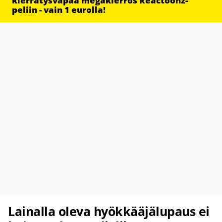
kierrätysvapaa megakierros Reactoonz-
peliin - vain 1 eurolla!
Lainalla oleva hyökkääjälupaus ei