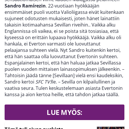
Sandro Ramírezin
. 22-vuotiaan hyökkääjän
ensimmäiset puoli vuotta Valioliigassa eivät kuitenkaan
sujuneet odotusten mukaisesti, joten hänet lainattiin
takaisin kotimaahansa Sevillan riveihin.. Vaikka alku
Englannissa oli vaikea, ei se poista sitä tosiasiaa, että
kyseessä on erittäin lupaava hyökkääjä. Vaikka alku oli
hankala, ei Everton varmasti ole luovuttanut
pelaajansa suhteen vielä. Nyt Sandro kuitenkin kertoi,
että hän saattaa olla luovuttanut Evertonin suhteen.
Espanjalainen kertoi, että hän haluaa jatkaa Sevillassa
puolen vuoden mittaisen lainasopimuksen jälkeenkin. –
Tahtoisin jäädä tänne [Sevillaan] vielä ensi kaudeksikin,
Sandro kertoi
SFC TV:
lle. – Sevilla on kilpailullinen ja
vaativa seura. Tulen keskustelemaan asiasta Evertonin
kanssa ja aion kertoa heille, että tahdon jatkaa täällä.
LUE MYÖS: