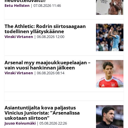
neuvotteluvaltti?
Eetu Hellsten
|
07.08.2026
11:46
The Athletic: Rodrin siirtosaagaan
todellinen yllätyskäänne
Vinski Virtanen
|
06.08.2026
12:00
Arsenal myy maajoukkuepelaajan –
vain vuosi hankinnan jälkeen
Vinski Virtanen
|
06.08.2026
08:14
Asiantuntijalta kova paljastus
Vinicius Juniorista: ”Arsenalissa
uskotaan siirtoon”
Juuso Koivumäki
|
05.08.2026
22:26