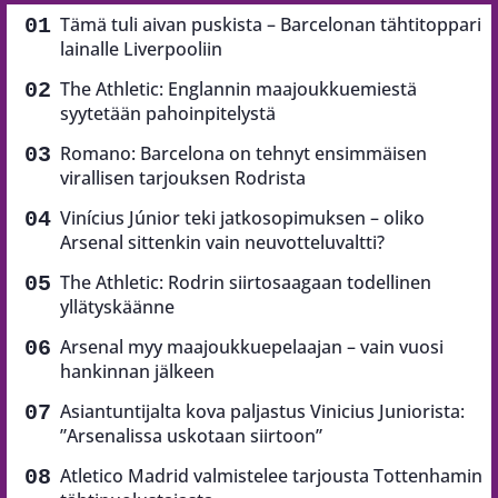
Tämä tuli aivan puskista – Barcelonan tähtitoppari
lainalle Liverpooliin
The Athletic: Englannin maajoukkuemiestä
syytetään pahoinpitelystä
Romano: Barcelona on tehnyt ensimmäisen
virallisen tarjouksen Rodrista
Vinícius Júnior teki jatkosopimuksen – oliko
Arsenal sittenkin vain neuvotteluvaltti?
The Athletic: Rodrin siirtosaagaan todellinen
yllätyskäänne
Arsenal myy maajoukkuepelaajan – vain vuosi
hankinnan jälkeen
Asiantuntijalta kova paljastus Vinicius Juniorista:
”Arsenalissa uskotaan siirtoon”
Atletico Madrid valmistelee tarjousta Tottenhamin