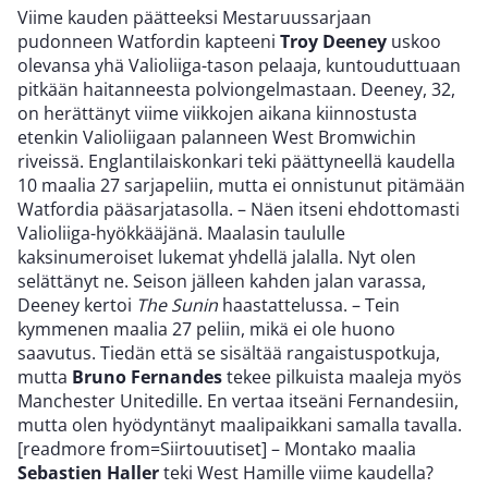
Viime kauden päätteeksi Mestaruussarjaan
pudonneen Watfordin kapteeni
Troy Deeney
uskoo
olevansa yhä Valioliiga-tason pelaaja, kuntouduttuaan
pitkään haitanneesta polviongelmastaan. Deeney, 32,
on herättänyt viime viikkojen aikana kiinnostusta
etenkin Valioliigaan palanneen West Bromwichin
riveissä. Englantilaiskonkari teki päättyneellä kaudella
10 maalia 27 sarjapeliin, mutta ei onnistunut pitämään
Watfordia pääsarjatasolla. – Näen itseni ehdottomasti
Valioliiga-hyökkääjänä. Maalasin taululle
kaksinumeroiset lukemat yhdellä jalalla. Nyt olen
selättänyt ne. Seison jälleen kahden jalan varassa,
Deeney kertoi
The Sunin
haastattelussa. – Tein
kymmenen maalia 27 peliin, mikä ei ole huono
saavutus. Tiedän että se sisältää rangaistuspotkuja,
mutta
Bruno Fernandes
tekee pilkuista maaleja myös
Manchester Unitedille. En vertaa itseäni Fernandesiin,
mutta olen hyödyntänyt maalipaikkani samalla tavalla.
[readmore from=Siirtouutiset] – Montako maalia
Sebastien Haller
teki West Hamille viime kaudella?