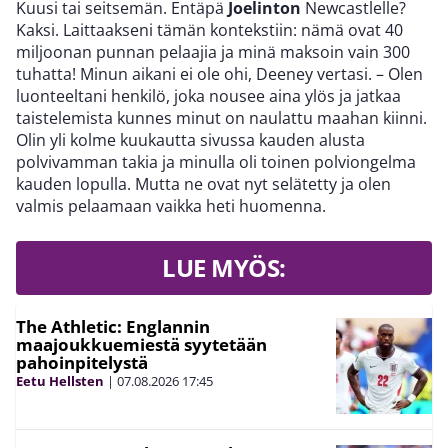
Kuusi tai seitsemän. Entäpä
Joelinton
Newcastlelle?
Kaksi. Laittaakseni tämän kontekstiin: nämä ovat 40
miljoonan punnan pelaajia ja minä maksoin vain 300
tuhatta! Minun aikani ei ole ohi, Deeney vertasi. – Olen
luonteeltani henkilö, joka nousee aina ylös ja jatkaa
taistelemista kunnes minut on naulattu maahan kiinni.
Olin yli kolme kuukautta sivussa kauden alusta
polvivamman takia ja minulla oli toinen polviongelma
kauden lopulla. Mutta ne ovat nyt selätetty ja olen
valmis pelaamaan vaikka heti huomenna.
LUE MYÖS:
The Athletic: Englannin
maajoukkuemiestä syytetään
pahoinpitelystä
Eetu Hellsten
|
07.08.2026
17:45