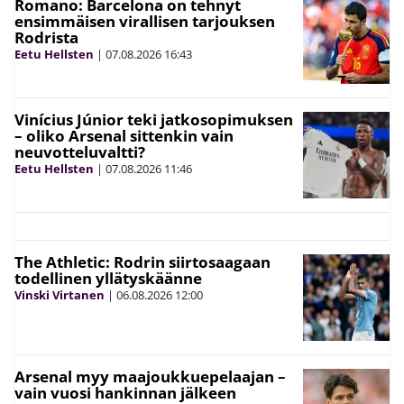
Romano: Barcelona on tehnyt
ensimmäisen virallisen tarjouksen
Rodrista
Eetu Hellsten
|
07.08.2026
16:43
Vinícius Júnior teki jatkosopimuksen
– oliko Arsenal sittenkin vain
neuvotteluvaltti?
Eetu Hellsten
|
07.08.2026
11:46
The Athletic: Rodrin siirtosaagaan
todellinen yllätyskäänne
Vinski Virtanen
|
06.08.2026
12:00
Arsenal myy maajoukkuepelaajan –
vain vuosi hankinnan jälkeen