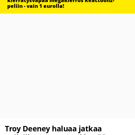
kierrätysvapaa megakierros Reactoonz-
peliin - vain 1 eurolla!
Troy Deeney haluaa jatkaa