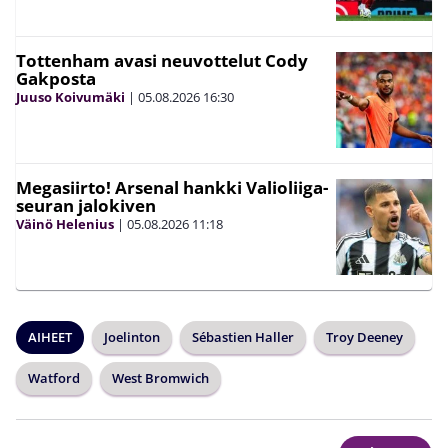
Tottenham avasi neuvottelut Cody
Gakposta
Juuso Koivumäki
|
05.08.2026
16:30
Megasiirto! Arsenal hankki Valioliiga-
seuran jalokiven
Väinö Helenius
|
05.08.2026
11:18
AIHEET
Joelinton
Sébastien Haller
Troy Deeney
Watford
West Bromwich