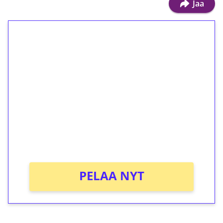
Jaa
1€ = 10€ arvosta
ilmaiskierroksia ilman
kierrätystä!
Talleta 1€
Saat heti 50 ilmaiskierrosta Tuohi 1000 -
peliin (arvo 0,20€ per kierros)!
Ei kierrätysvaatimusta!
PELAA NYT