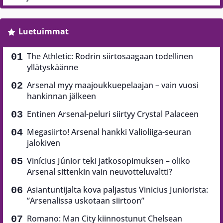
Luetuimmat
The Athletic: Rodrin siirtosaagaan todellinen
yllätyskäänne
Arsenal myy maajoukkuepelaajan – vain vuosi
hankinnan jälkeen
Entinen Arsenal-peluri siirtyy Crystal Palaceen
Megasiirto! Arsenal hankki Valioliiga-seuran
jalokiven
Vinícius Júnior teki jatkosopimuksen – oliko
Arsenal sittenkin vain neuvotteluvaltti?
Asiantuntijalta kova paljastus Vinicius Juniorista:
”Arsenalissa uskotaan siirtoon”
Romano: Man City kiinnostunut Chelsean