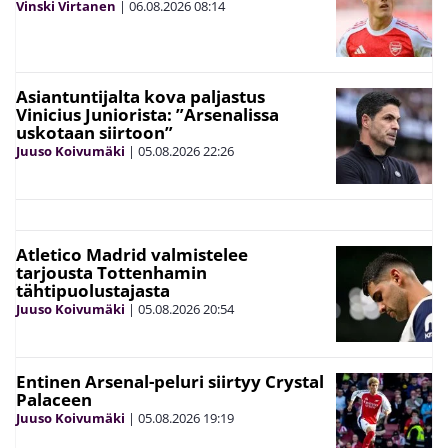
Vinski Virtanen
|
06.08.2026
08:14
Asiantuntijalta kova paljastus
Vinicius Juniorista: ”Arsenalissa
uskotaan siirtoon”
Juuso Koivumäki
|
05.08.2026
22:26
Atletico Madrid valmistelee
tarjousta Tottenhamin
tähtipuolustajasta
Juuso Koivumäki
|
05.08.2026
20:54
Entinen Arsenal-peluri siirtyy Crystal
Palaceen
Juuso Koivumäki
|
05.08.2026
19:19