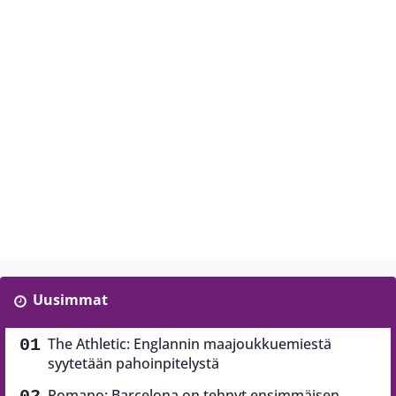
Uusimmat
The Athletic: Englannin maajoukkuemiestä
syytetään pahoinpitelystä
Romano: Barcelona on tehnyt ensimmäisen