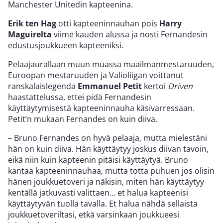
Manchester Unitedin kapteenina.
Erik ten Hag
otti kapteeninnauhan pois
Harry
Maguirelta
viime kauden alussa ja nosti Fernandesin
edustusjoukkueen kapteeniksi.
Pelaajaurallaan muun muassa maailmanmestaruuden,
Euroopan mestaruuden ja Valioliigan voittanut
ranskalaislegenda
Emmanuel Petit
kertoi
Driven
haastattelussa, ettei pidä Fernandesin
käyttäytymisestä kapteeninnauha käsivarressaan.
Petit’n mukaan Fernandes on kuin diiva.
– Bruno Fernandes on hyvä pelaaja, mutta mielestäni
hän on kuin diiva. Hän käyttäytyy joskus diivan tavoin,
eikä niin kuin kapteenin pitäisi käyttäytyä. Bruno
kantaa kapteeninnauhaa, mutta totta puhuen jos olisin
hänen joukkuetoveri ja näkisin, miten hän käyttäytyy
kentällä jatkuvasti valittaen… et halua kapteenisi
käyttäytyvän tuolla tavalla. Et halua nähdä sellaista
joukkuetoveriltasi, etkä varsinkaan joukkueesi