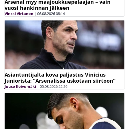
Arsenal myy maajoukkuepelaajan – vain
vuosi hankinnan jälkeen
Vinski Virtanen
|
06.08.2026
08:14
Asiantuntijalta kova paljastus Vinicius
Juniorista: ”Arsenalissa uskotaan siirtoon”
Juuso Koivumäki
|
05.08.2026
22:26