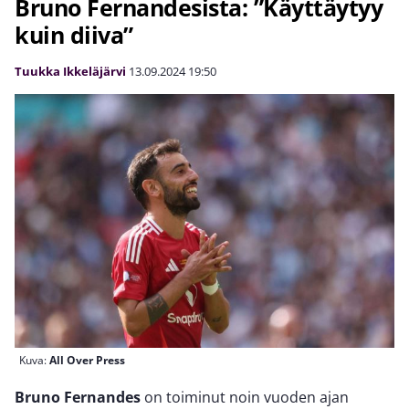
Bruno Fernandesista: ”Käyttäytyy
kuin diiva”
Tuukka Ikkeläjärvi
13.09.2024
19:50
Kuva:
All Over Press
Bruno Fernandes
on toiminut noin vuoden ajan