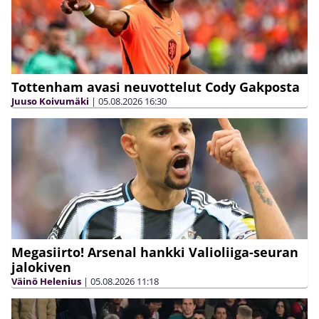
Tottenham avasi neuvottelut Cody Gakposta
Juuso Koivumäki
|
05.08.2026
16:30
Megasiirto! Arsenal hankki Valioliiga-seuran
jalokiven
Väinö Helenius
|
05.08.2026
11:18