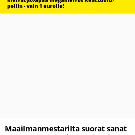
kierrätysvapaa megakierros Reactoonz-
peliin - vain 1 eurolla!
Maailmanmestarilta suorat sanat