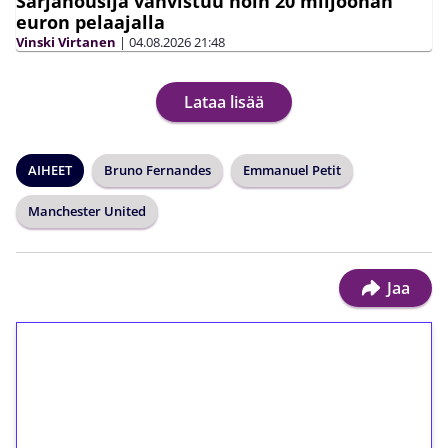
Sarjanousija vahvistuu noin 20 miljoonan
euron pelaajalla
Vinski Virtanen
|
04.08.2026
21:48
Lataa lisää
AIHEET
Bruno Fernandes
Emmanuel Petit
Manchester United
Jaa
1€ = 10€ arvosta
ilmaiskierroksia ilman
kierrätystä!