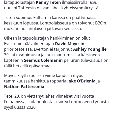
laitapuolustajan
Kenny Teten
ilmaissiirrolla.
BBC
uutisoi Toffeesin olevan lähellä yhteisymmärrystä.
Teten sopimus Fulhamin kanssa on päättymässä
kesäkuun lopussa. Lontoolaisseura on toivonut BBC:n
mukaan hollantilaisen jatkavan seurassa.
Oikean laitapuolustajan hankkiminen on ollut
Evertonin päävalmentajan
David Moyesin
prioriteeteissa. Everton ei tarjonnut
Ashley Youngille
,
39, jatkosopimusta ja loukkaantumisista kärsineen
kapteenin
Seamus Colemanin
peliuran tulevaisuus on
tällä hetkellä epävarmaa.
Moyes käytti roolissa viime kaudella myös
tammikuussa hankittua topparia
Jake O’Brienia
ja
Nathan Pattersonia
.
Tete, 29, on viettänyt lähes viimeiset viisi vuotta
Fulhamissa. Laitapuolustaja siirtyi Lontooseen Lyonista
syyskuussa 2020.