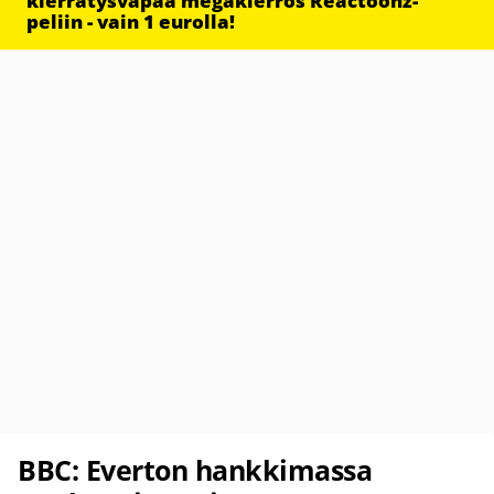
kierrätysvapaa megakierros Reactoonz-
peliin - vain 1 eurolla!
BBC: Everton hankkimassa