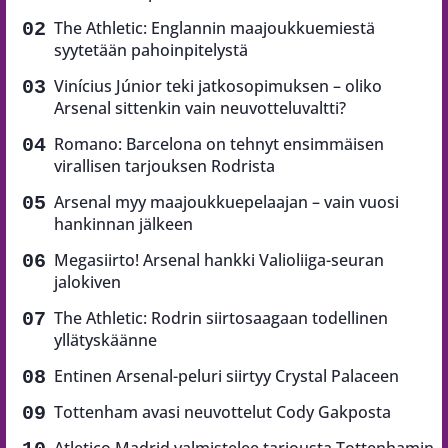
The Athletic: Englannin maajoukkuemiestä
syytetään pahoinpitelystä
Vinícius Júnior teki jatkosopimuksen – oliko
Arsenal sittenkin vain neuvotteluvaltti?
Romano: Barcelona on tehnyt ensimmäisen
virallisen tarjouksen Rodrista
Arsenal myy maajoukkuepelaajan – vain vuosi
hankinnan jälkeen
Megasiirto! Arsenal hankki Valioliiga-seuran
jalokiven
The Athletic: Rodrin siirtosaagaan todellinen
yllätyskäänne
Entinen Arsenal-peluri siirtyy Crystal Palaceen
Tottenham avasi neuvottelut Cody Gakposta
Atletico Madrid valmistelee tarjousta Tottenhamin