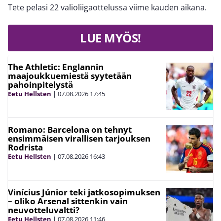
Tete pelasi 22 valioliigaottelussa viime kauden aikana.
LUE MYÖS!
The Athletic: Englannin
maajoukkuemiestä syytetään
pahoinpitelystä
Eetu Hellsten
|
07.08.2026
17:45
Romano: Barcelona on tehnyt
ensimmäisen virallisen tarjouksen
Rodrista
Eetu Hellsten
|
07.08.2026
16:43
Vinícius Júnior teki jatkosopimuksen
– oliko Arsenal sittenkin vain
neuvotteluvaltti?
Eetu Hellsten
|
07.08.2026
11:46