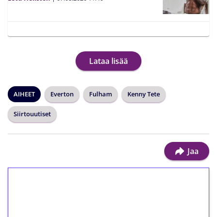
Lataa lisää
AIHEET
Everton
Fulham
Kenny Tete
Siirtouutiset
Jaa
1€ = 10€ arvosta
ilmaiskierroksia ilman
kierrätystä!