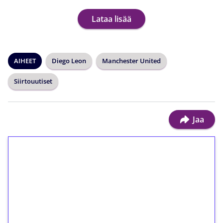
Lataa lisää
AIHEET
Diego Leon
Manchester United
Siirtouutiset
Jaa
1€ = 10€ arvosta
ilmaiskierroksia ilman
kierrätystä!
Talleta 1€