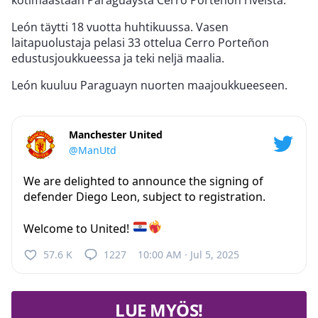
kotimaastaan Paraguaysta Cerro Porteñon riveistä.
León täytti 18 vuotta huhtikuussa. Vasen
laitapuolustaja pelasi 33 ottelua Cerro Porteñon
edustusjoukkueessa ja teki neljä maalia.
León kuuluu Paraguayn nuorten maajoukkueeseen.
Manchester United
@ManUtd
We are delighted to announce the signing of
defender Diego Leon, subject to registration.
Welcome to United!
57.6 K
1227
10:00 AM · Jul 5, 2025
LUE MYÖS!