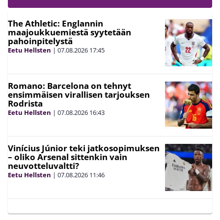
The Athletic: Englannin
maajoukkuemiestä syytetään
pahoinpitelystä
Eetu Hellsten
|
07.08.2026
17:45
Romano: Barcelona on tehnyt
ensimmäisen virallisen tarjouksen
Rodrista
Eetu Hellsten
|
07.08.2026
16:43
Vinícius Júnior teki jatkosopimuksen
– oliko Arsenal sittenkin vain
neuvotteluvaltti?
Eetu Hellsten
|
07.08.2026
11:46