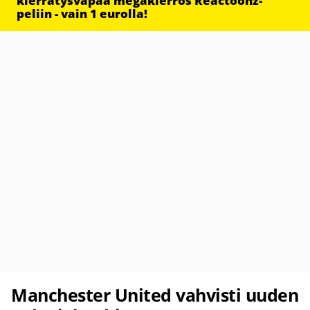
kierrätysvapaa megakierros Reactoonz-
peliin - vain 1 eurolla!
Manchester United vahvisti uuden