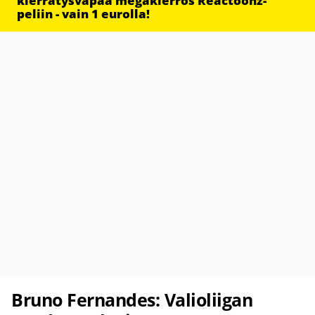
kierrätysvapaa megakierros Reactoonz-
peliin - vain 1 eurolla!
Bruno Fernandes: Valioliigan