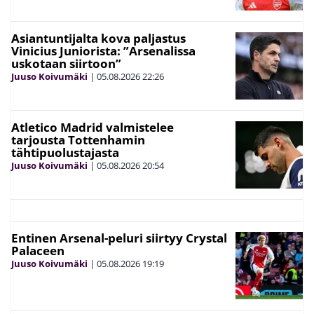
Asiantuntijalta kova paljastus
Vinicius Juniorista: ”Arsenalissa
uskotaan siirtoon”
Juuso Koivumäki
|
05.08.2026
22:26
Atletico Madrid valmistelee
tarjousta Tottenhamin
tähtipuolustajasta
Juuso Koivumäki
|
05.08.2026
20:54
Entinen Arsenal-peluri siirtyy Crystal
Palaceen
Juuso Koivumäki
|
05.08.2026
19:19