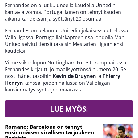
Fernandes on ollut kuluneella kaudella Unitedin
kantavia voimia. Portugalilainen on tehnyt kauden
aikana kahdeksan ja syöttänyt 20 osumaa.
Fernandes on pelannut Unitedin jokaisessa ottelussa
Valioliigassa. Portugalilaiskapteeninsa johdolla Man
United selvitti tiensä takaisin Mestarien liigaan ensi
kaudeksi.
Viime viikonlopun Nottingham Forest -kamppailussa
Fernandes kirjautti jo maalisyöttönsä numero 20. Se
nosti hänet tasoihin
Kevin de Bruynen
ja
Thierry
Henryn
kanssa, joiden hallussa on Valioliigan
kausiennätys syöttöjen määrässä.
LUE MYÖS:
Romano: Barcelona on tehnyt
ensimmäisen virallisen tarjouksen
Rodrista