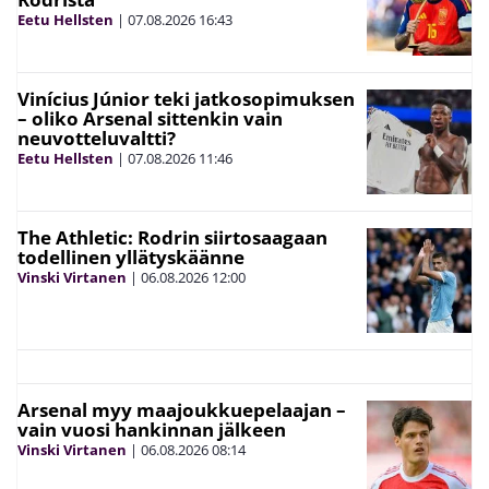
Eetu Hellsten
|
07.08.2026
16:43
Vinícius Júnior teki jatkosopimuksen
– oliko Arsenal sittenkin vain
neuvotteluvaltti?
Eetu Hellsten
|
07.08.2026
11:46
The Athletic: Rodrin siirtosaagaan
todellinen yllätyskäänne
Vinski Virtanen
|
06.08.2026
12:00
Arsenal myy maajoukkuepelaajan –
vain vuosi hankinnan jälkeen
Vinski Virtanen
|
06.08.2026
08:14