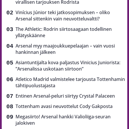
virallisen tarjouksen Rodrista
Vinícius Júnior teki jatkosopimuksen – oliko
Arsenal sittenkin vain neuvotteluvaltti?
The Athletic: Rodrin siirtosaagaan todellinen
yllätyskäänne
Arsenal myy maajoukkuepelaajan – vain vuosi
hankinnan jälkeen
Asiantuntijalta kova paljastus Vinicius Juniorista:
”Arsenalissa uskotaan siirtoon”
Atletico Madrid valmistelee tarjousta Tottenhamin
tähtipuolustajasta
Entinen Arsenal-peluri siirtyy Crystal Palaceen
Tottenham avasi neuvottelut Cody Gakposta
Megasiirto! Arsenal hankki Valioliiga-seuran
jalokiven