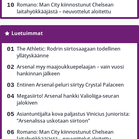
Romano: Man City kiinnostunut Chelsean
laitahyökkääjästä – neuvottelut aloitettu
Luetuimmat
The Athletic: Rodrin siirtosaagaan todellinen
yllätyskäänne
Arsenal myy maajoukkuepelaajan – vain vuosi
hankinnan jälkeen
Entinen Arsenal-peluri siirtyy Crystal Palaceen
Megasiirto! Arsenal hankki Valioliiga-seuran
jalokiven
Asiantuntijalta kova paljastus Vinicius Juniorista:
”Arsenalissa uskotaan siirtoon”
Romano: Man City kiinnostunut Chelsean
laitahyökkääjästä – neuvottelut aloitettu