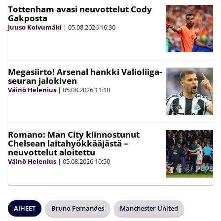
Tottenham avasi neuvottelut Cody
Gakposta
Juuso Koivumäki
|
05.08.2026
16:30
Megasiirto! Arsenal hankki Valioliiga-
seuran jalokiven
Väinö Helenius
|
05.08.2026
11:18
Romano: Man City kiinnostunut
Chelsean laitahyökkääjästä –
neuvottelut aloitettu
Väinö Helenius
|
05.08.2026
10:50
AIHEET
Bruno Fernandes
Manchester United