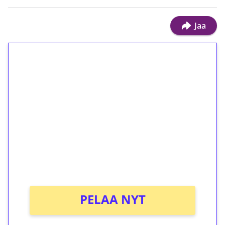
Jaa
1€ = 10€ arvosta
ilmaiskierroksia ilman
kierrätystä!
Talleta 1€
Saat heti 50 ilmaiskierrosta Tuohi 1000 -
peliin (arvo 0,20€ per kierros)!
Ei kierrätysvaatimusta!
PELAA NYT