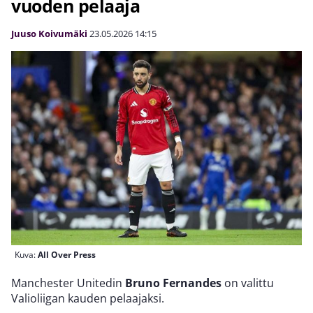
vuoden pelaaja
Juuso Koivumäki
23.05.2026
14:15
Kuva:
All Over Press
Manchester Unitedin
Bruno Fernandes
on valittu
Valioliigan kauden pelaajaksi.