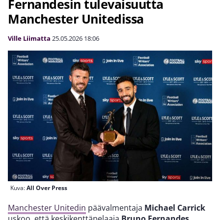
Fernandesin tulevaisuutta
Manchester Unitedissa
Ville Liimatta
25.05.2026
18:06
Kuva:
All Over Press
Manchester Unitedin
päävalmentaja
Michael Carrick
uskoo, että keskikenttäpelaaja
Bruno Fernandes