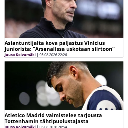
Asiantuntijalta kova paljastus Vinicius
Juniorista: ”Arsenalissa uskotaan siirtoon”
Juuso Koivumäki
|
05.08.2026
22:26
Atletico Madrid valmistelee tarjousta
Tottenhamin tähtipuolustajasta
Juuso Koivumäki
|
05.08.2026
20:54