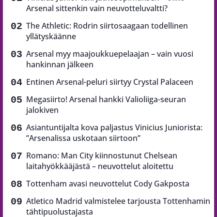
Arsenal sittenkin vain neuvotteluvaltti?
The Athletic: Rodrin siirtosaagaan todellinen
yllätyskäänne
Arsenal myy maajoukkuepelaajan – vain vuosi
hankinnan jälkeen
Entinen Arsenal-peluri siirtyy Crystal Palaceen
Megasiirto! Arsenal hankki Valioliiga-seuran
jalokiven
Asiantuntijalta kova paljastus Vinicius Juniorista:
”Arsenalissa uskotaan siirtoon”
Romano: Man City kiinnostunut Chelsean
laitahyökkääjästä – neuvottelut aloitettu
Tottenham avasi neuvottelut Cody Gakposta
Atletico Madrid valmistelee tarjousta Tottenhamin
tähtipuolustajasta