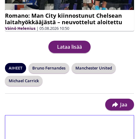
Romano: Man City kiinnostunut Chelsean
laitahyökkääjästä – neuvottelut aloitettu
Väinö Helenius
|
05.08.2026
10:50
Lataa lisää
AIHEET
Bruno Fernandes
Manchester United
Michael Carrick
Jaa
1€ = 10€ arvosta
ilmaiskierroksia ilman