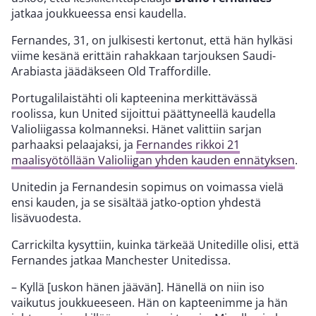
jatkaa joukkueessa ensi kaudella.
Fernandes, 31, on julkisesti kertonut, että hän hylkäsi
viime kesänä erittäin rahakkaan tarjouksen Saudi-
Arabiasta jäädäkseen Old Traffordille.
Portugalilaistähti oli kapteenina merkittävässä
roolissa, kun United sijoittui päättyneellä kaudella
Valioliigassa kolmanneksi. Hänet valittiin sarjan
parhaaksi pelaajaksi, ja
Fernandes rikkoi 21
maalisyötöllään Valioliigan yhden kauden ennätyksen
.
Unitedin ja Fernandesin sopimus on voimassa vielä
ensi kauden, ja se sisältää jatko-option yhdestä
lisävuodesta.
Carrickilta kysyttiin, kuinka tärkeää Unitedille olisi, että
Fernandes jatkaa Manchester Unitedissa.
– Kyllä [uskon hänen jäävän]. Hänellä on niin iso
vaikutus joukkueeseen. Hän on kapteenimme ja hän