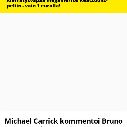
kierrätysvapaa megakierros Reactoonz-
peliin - vain 1 eurolla!
Michael Carrick kommentoi Bruno