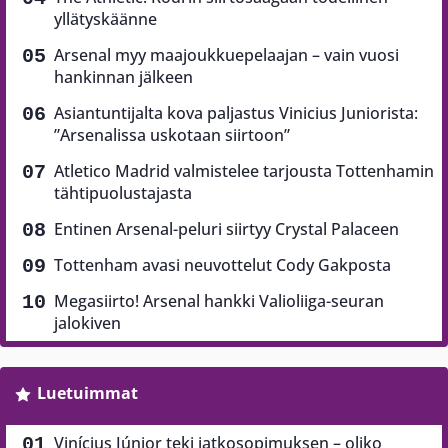
yllätyskäänne
Arsenal myy maajoukkuepelaajan – vain vuosi
hankinnan jälkeen
Asiantuntijalta kova paljastus Vinicius Juniorista:
”Arsenalissa uskotaan siirtoon”
Atletico Madrid valmistelee tarjousta Tottenhamin
tähtipuolustajasta
Entinen Arsenal-peluri siirtyy Crystal Palaceen
Tottenham avasi neuvottelut Cody Gakposta
Megasiirto! Arsenal hankki Valioliiga-seuran
jalokiven
Luetuimmat
Vinícius Júnior teki jatkosopimuksen – oliko