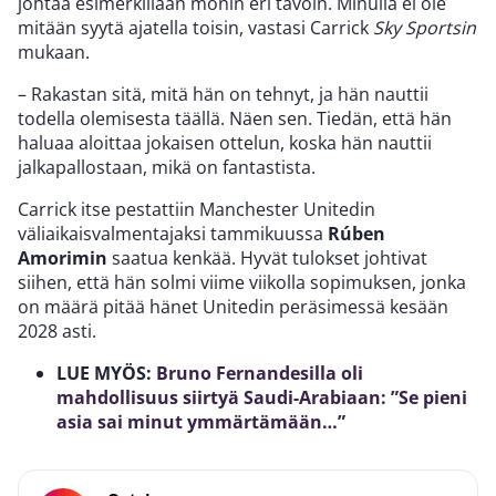
johtaa esimerkillään monin eri tavoin. Minulla ei ole
mitään syytä ajatella toisin, vastasi Carrick
Sky Sportsin
mukaan.
– Rakastan sitä, mitä hän on tehnyt, ja hän nauttii
todella olemisesta täällä. Näen sen. Tiedän, että hän
haluaa aloittaa jokaisen ottelun, koska hän nauttii
jalkapallostaan, mikä on fantastista.
Carrick itse pestattiin Manchester Unitedin
väliaikaisvalmentajaksi tammikuussa
Rúben
Amorimin
saatua kenkää. Hyvät tulokset johtivat
siihen, että hän solmi viime viikolla sopimuksen, jonka
on määrä pitää hänet Unitedin peräsimessä kesään
2028 asti.
LUE MYÖS:
Bruno Fernandesilla oli
mahdollisuus siirtyä Saudi-Arabiaan: ”Se pieni
asia sai minut ymmärtämään…”