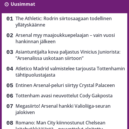
Uusimmat
The Athletic: Rodrin siirtosaagaan todellinen
yllätyskäänne
Arsenal myy maajoukkuepelaajan – vain vuosi
hankinnan jälkeen
Asiantuntijalta kova paljastus Vinicius Juniorista:
”Arsenalissa uskotaan siirtoon”
Atletico Madrid valmistelee tarjousta Tottenhamin
tähtipuolustajasta
Entinen Arsenal-peluri siirtyy Crystal Palaceen
Tottenham avasi neuvottelut Cody Gakposta
Megasiirto! Arsenal hankki Valioliiga-seuran
jalokiven
Romano: Man City kiinnostunut Chelsean
laitahyökkääjästä – neuvottelut aloitettu