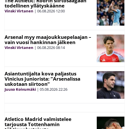
The Athletic: Rodrin siirtosaagaan
todellinen yllätyskäänne
Vinski Virtanen
|
06.08.2026
12:00
Arsenal myy maajoukkuepelaajan –
vain vuosi hankinnan jälkeen
Vinski Virtanen
|
06.08.2026
08:14
Asiantuntijalta kova paljastus
Vinicius Juniorista: ”Arsenalissa
uskotaan siirtoon”
Juuso Koivumäki
|
05.08.2026
22:26
Atletico Madrid valmistelee
tarjousta Tottenhamin