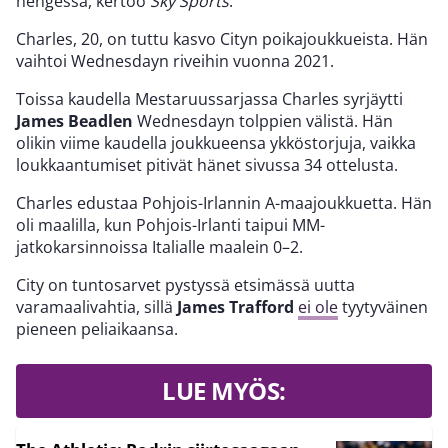
hengessä, kertoo
Sky Sports
.
Charles, 20, on tuttu kasvo Cityn poikajoukkueista. Hän
vaihtoi Wednesdayn riveihin vuonna 2021.
Toissa kaudella Mestaruussarjassa Charles syrjäytti
James Beadlen
Wednesdayn tolppien välistä. Hän
olikin viime kaudella joukkueensa ykköstorjuja, vaikka
loukkaantumiset pitivät hänet sivussa 34 ottelusta.
Charles edustaa Pohjois-Irlannin A-maajoukkuetta. Hän
oli maalilla, kun Pohjois-Irlanti taipui MM-
jatkokarsinnoissa Italialle maalein 0–2.
City on tuntosarvet pystyssä etsimässä uutta
varamaalivahtia, sillä
James Trafford
ei ole
tyytyväinen
pieneen peliaikaansa.
LUE MYÖS: