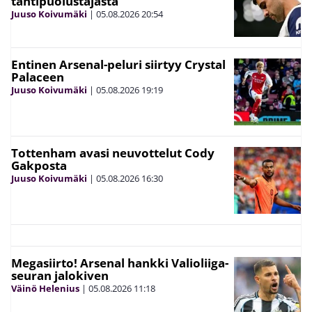
tähtipuolustajasta
Juuso Koivumäki
|
05.08.2026
20:54
Entinen Arsenal-peluri siirtyy Crystal
Palaceen
Juuso Koivumäki
|
05.08.2026
19:19
Tottenham avasi neuvottelut Cody
Gakposta
Juuso Koivumäki
|
05.08.2026
16:30
Megasiirto! Arsenal hankki Valioliiga-
seuran jalokiven
Väinö Helenius
|
05.08.2026
11:18