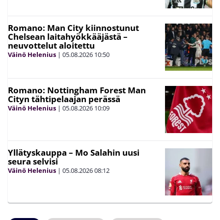
Romano: Man City kiinnostunut
Chelsean laitahyökkääjästä –
neuvottelut aloitettu
Väinö Helenius
|
05.08.2026
10:50
Romano: Nottingham Forest Man
Cityn tähtipelaajan perässä
Väinö Helenius
|
05.08.2026
10:09
Yllätyskauppa – Mo Salahin uusi
seura selvisi
Väinö Helenius
|
05.08.2026
08:12