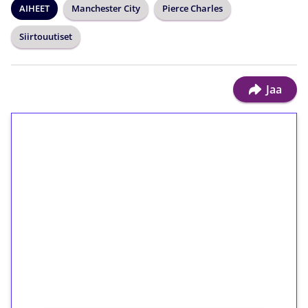
AIHEET
Manchester City
Pierce Charles
Siirtouutiset
Jaa
1€ = 10€ arvosta
ilmaiskierroksia ilman
kierrätystä!
Talleta 1€
Saat heti 50 ilmaiskierrosta Tuohi 1000 -
peliin (arvo 0,20€ per kierros)!
Ei kierrätysvaatimusta!