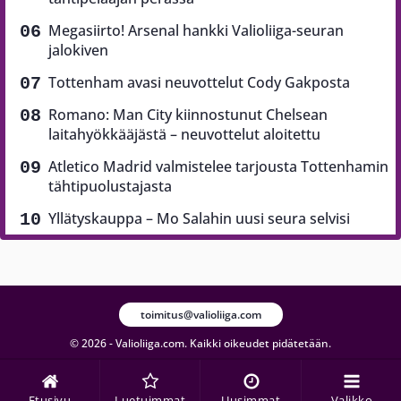
Megasiirto! Arsenal hankki Valioliiga-seuran
jalokiven
Tottenham avasi neuvottelut Cody Gakposta
Romano: Man City kiinnostunut Chelsean
laitahyökkääjästä – neuvottelut aloitettu
Atletico Madrid valmistelee tarjousta Tottenhamin
tähtipuolustajasta
Yllätyskauppa – Mo Salahin uusi seura selvisi
toimitus@valioliiga.com
© 2026 - Valioliiga.com. Kaikki oikeudet pidätetään.
Etusivu
Luetuimmat
Uusimmat
Valikko