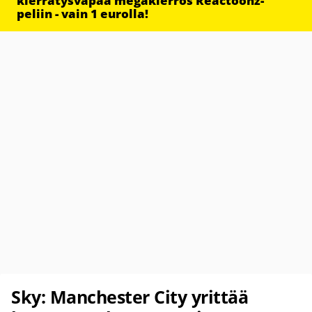
kierrätysvapaa megakierros Reactoonz-
peliin - vain 1 eurolla!
Sky: Manchester City yrittää