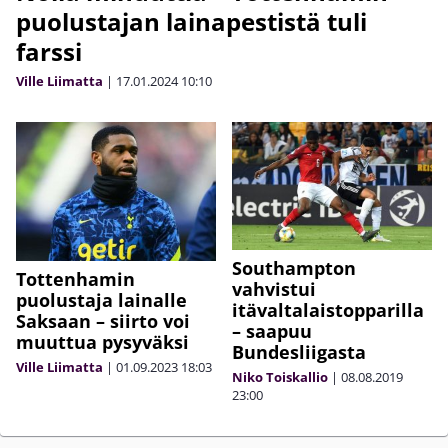
puolustajan lainapestistä tuli
farssi
Ville Liimatta
|
17.01.2024
10:10
Southampton
Tottenhamin
vahvistui
puolustaja lainalle
itävaltalaistopparilla
Saksaan – siirto voi
– saapuu
muuttua pysyväksi
Bundesliigasta
Ville Liimatta
|
01.09.2023
18:03
Niko Toiskallio
|
08.08.2019
23:00