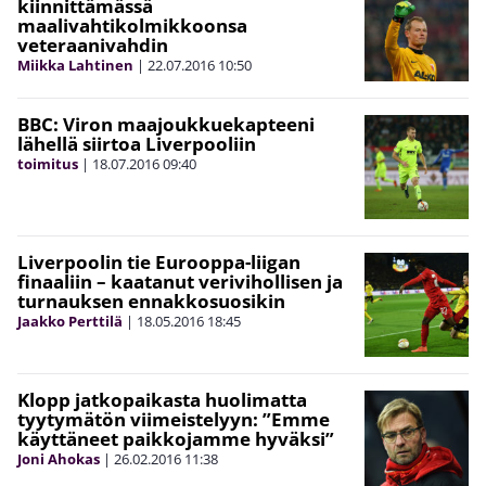
kiinnittämässä
maalivahtikolmikkoonsa
veteraanivahdin
Miikka Lahtinen
|
22.07.2016
10:50
BBC: Viron maajoukkuekapteeni
lähellä siirtoa Liverpooliin
toimitus
|
18.07.2016
09:40
Liverpoolin tie Eurooppa-liigan
finaaliin – kaatanut verivihollisen ja
turnauksen ennakkosuosikin
Jaakko Perttilä
|
18.05.2016
18:45
Klopp jatkopaikasta huolimatta
tyytymätön viimeistelyyn: ”Emme
käyttäneet paikkojamme hyväksi”
Joni Ahokas
|
26.02.2016
11:38