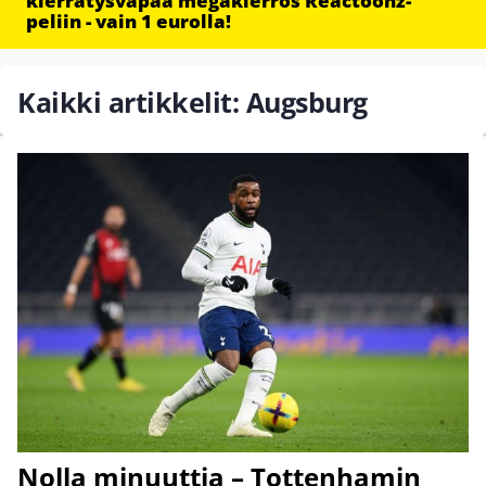
kierrätysvapaa megakierros Reactoonz-
peliin - vain 1 eurolla!
Kaikki artikkelit: Augsburg
Nolla minuuttia – Tottenhamin