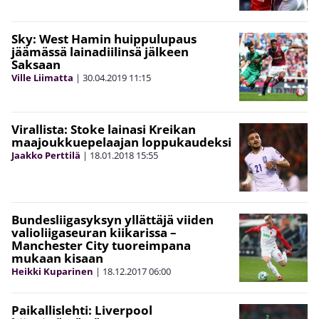
Sky: West Hamin huippulupaus
jäämässä lainadiilinsä jälkeen
Saksaan
Ville Liimatta
|
30.04.2019
11:15
Virallista: Stoke lainasi Kreikan
maajoukkuepelaajan loppukaudeksi
Jaakko Perttilä
|
18.01.2018
15:55
Bundesliigasyksyn yllättäjä viiden
valioliigaseuran kiikarissa –
Manchester City tuoreimpana
mukaan kisaan
Heikki Kuparinen
|
18.12.2017
06:00
Paikallislehti: Liverpool