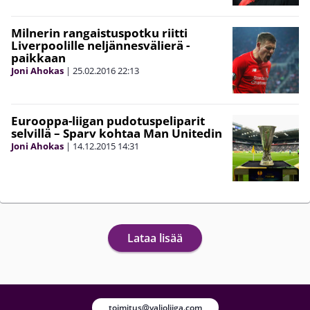
Milnerin rangaistuspotku riitti
Liverpoolille neljännesvälierä -
paikkaan
Joni Ahokas
|
25.02.2016
22:13
Eurooppa-liigan pudotuspeliparit
selvillä – Sparv kohtaa Man Unitedin
Joni Ahokas
|
14.12.2015
14:31
Lataa lisää
toimitus@valioliiga.com