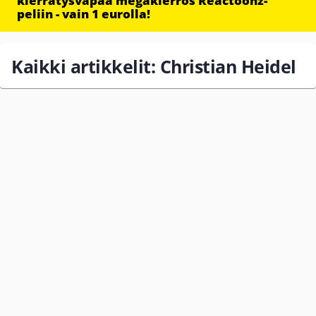
kierrätysvapaa megakierros Reactoonz-
peliin - vain 1 eurolla!
Kaikki artikkelit: Christian Heidel