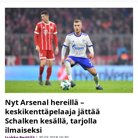
Nyt Arsenal hereillä –
keskikenttäpelaaja jättää
Schalken kesällä, tarjolla
ilmaiseksi
Jaakko Perttilä
|
30.03.2018
16:30