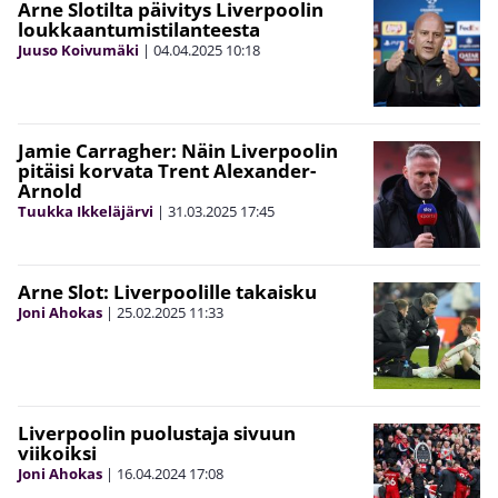
Arne Slotilta päivitys Liverpoolin
loukkaantumistilanteesta
Juuso Koivumäki
|
04.04.2025
10:18
Jamie Carragher: Näin Liverpoolin
pitäisi korvata Trent Alexander-
Arnold
Tuukka Ikkeläjärvi
|
31.03.2025
17:45
Arne Slot: Liverpoolille takaisku
Joni Ahokas
|
25.02.2025
11:33
Liverpoolin puolustaja sivuun
viikoiksi
Joni Ahokas
|
16.04.2024
17:08