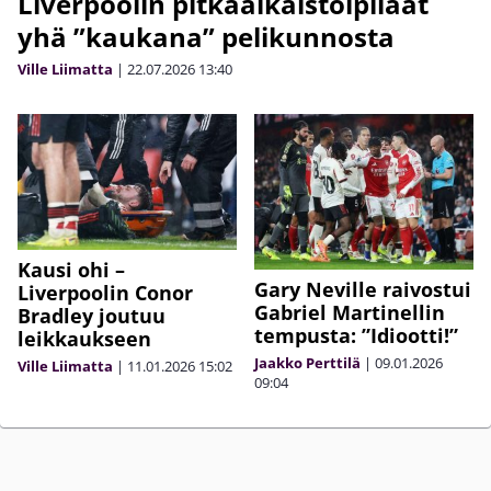
Liverpoolin pitkäaikaistoipilaat
yhä ”kaukana” pelikunnosta
Ville Liimatta
|
22.07.2026
13:40
Kausi ohi –
Gary Neville raivostui
Liverpoolin Conor
Gabriel Martinellin
Bradley joutuu
tempusta: ”Idiootti!”
leikkaukseen
Jaakko Perttilä
|
09.01.2026
Ville Liimatta
|
11.01.2026
15:02
09:04