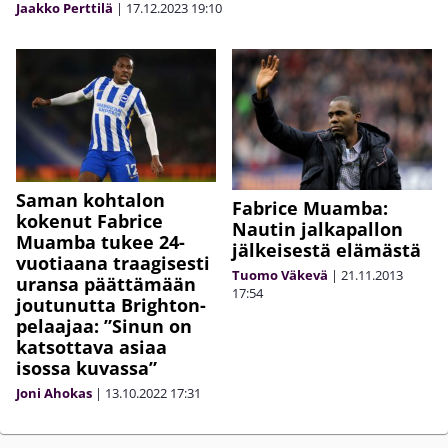
Jaakko Perttilä
|
17.12.2023
19:10
Saman kohtalon
Fabrice Muamba:
kokenut Fabrice
Nautin jalkapallon
Muamba tukee 24-
jälkeisestä elämästä
vuotiaana traagisesti
Tuomo Väkevä
|
21.11.2013
uransa päättämään
17:54
joutunutta Brighton-
pelaajaa: ”Sinun on
katsottava asiaa
isossa kuvassa”
Joni Ahokas
|
13.10.2022
17:31