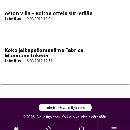
Aston Villa – Bolton ottelu siirretään
toimitus
|
19.03.2012
12:04
Koko jalkapallomaailma Fabrice
Muamban tukena
toimitus
|
18.03.2012
12:51
toimitus@valioliiga.com
© 2026 - Valioliiga.com. Kaikki oikeudet pidätetään.