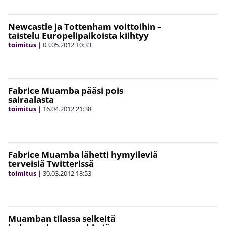
Newcastle ja Tottenham voittoihin –
taistelu Europelipaikoista kiihtyy
toimitus
|
03.05.2012
10:33
Fabrice Muamba pääsi pois
sairaalasta
toimitus
|
16.04.2012
21:38
Fabrice Muamba lähetti hymyileviä
terveisiä Twitterissä
toimitus
|
30.03.2012
18:53
Muamban tilassa selkeitä