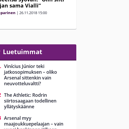
jan sama Vialli”
uparinen
|
26.11.2018
15:00
Luetuimmat
Vinícius Júnior teki
jatkosopimuksen – oliko
Arsenal sittenkin vain
neuvotteluvaltti?
The Athletic: Rodrin
siirtosaagaan todellinen
yllätyskäänne
Arsenal myy
maajoukkuepelaajan – vain