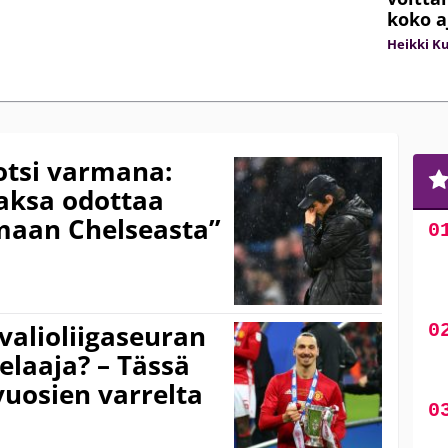
koko a
Heikki K
otsi varmana:
jaksa odottaa
maan Chelseasta”
valioliigaseuran
elaaja? – Tässä
uosien varrelta