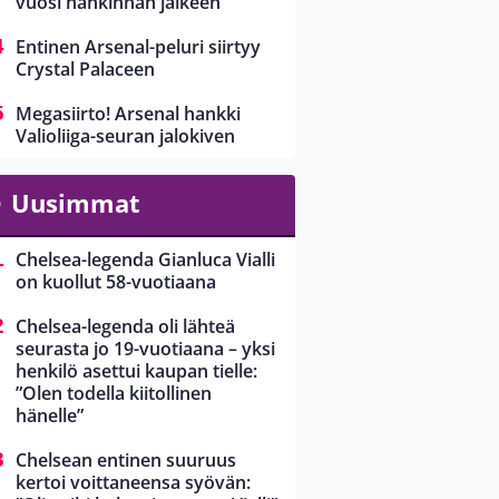
vuosi hankinnan jälkeen
Entinen Arsenal-peluri siirtyy
Crystal Palaceen
Megasiirto! Arsenal hankki
Valioliiga-seuran jalokiven
Uusimmat
Chelsea-legenda Gianluca Vialli
on kuollut 58-vuotiaana
Chelsea-legenda oli lähteä
seurasta jo 19-vuotiaana – yksi
henkilö asettui kaupan tielle:
”Olen todella kiitollinen
hänelle”
Chelsean entinen suuruus
kertoi voittaneensa syövän: