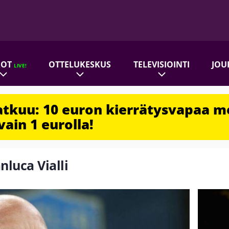
ROT
OTTELUKESKUS
TELEVISIOINTI
JOU
LIVE!
jatkuu: 10 euron kierrätysvapaa m
vain 1 eurolla!
nluca Vialli