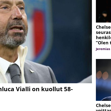
Chelse
seuras
henkil
”Olen 
Jeremias 
uca Vialli on kuollut 58-
Chelse
voitta