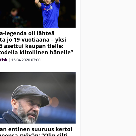
a-legenda oli lähteä
ta jo 19-vuotiaana – yksi
ö asettui kaupan tielle:
todella kiitollinen hänelle”
Fisk
|
15.04.2020
07:00
an entinen suuruus kertoi
neensa syövän: ”Olin silti