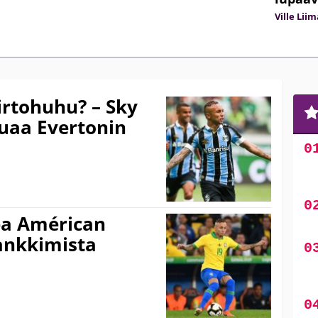
Ville Lii
irtohuhu? – Sky
luaa Evertonin
pa Américan
ankkimista