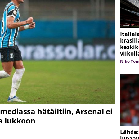
Italial
brasil
keskik
viikoll
Niko Tois
mediassa hätäiltiin, Arsenal ei
ja lukkoon
Lähde:
lupaav