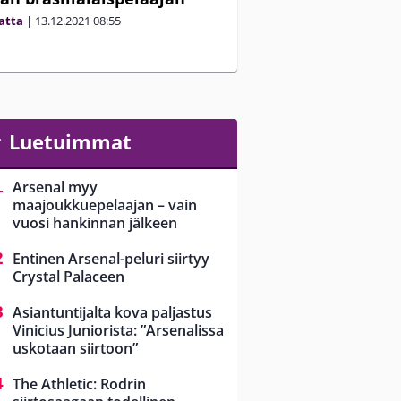
matta
|
13.12.2021
08:55
Luetuimmat
Arsenal myy
maajoukkuepelaajan – vain
vuosi hankinnan jälkeen
Entinen Arsenal-peluri siirtyy
Crystal Palaceen
Asiantuntijalta kova paljastus
Vinicius Juniorista: ”Arsenalissa
uskotaan siirtoon”
The Athletic: Rodrin