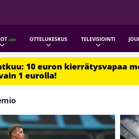
ROT
OTTELUKESKUS
TELEVISIOINTI
JOU
LIVE!
jatkuu: 10 euron kierrätysvapaa m
vain 1 eurolla!
remio