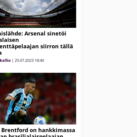
aislähde: Arsenal sinetöi
ialaisen
enttäpelaajan siirron tällä
a
kallio
|
25.07.2023
18:40
 Brentford on hankkimassa
an brasilialaispelaajan