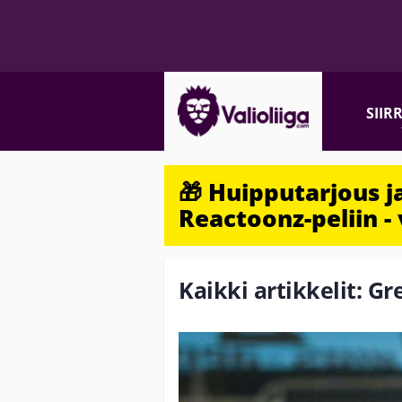
SIIR
🎁 Huipputarjous 
Reactoonz-peliin - 
Kaikki artikkelit: G