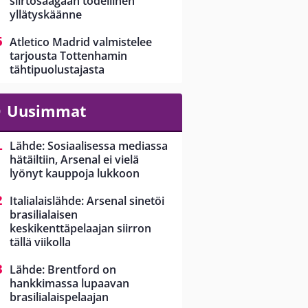
siirtosaagaan todellinen
yllätyskäänne
Atletico Madrid valmistelee
tarjousta Tottenhamin
tähtipuolustajasta
Uusimmat
Lähde: Sosiaalisessa mediassa
hätäiltiin, Arsenal ei vielä
lyönyt kauppoja lukkoon
Italialaislähde: Arsenal sinetöi
brasilialaisen
keskikenttäpelaajan siirron
tällä viikolla
Lähde: Brentford on
hankkimassa lupaavan
brasilialaispelaajan