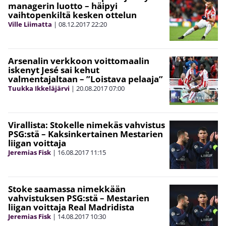
managerin luotto – häipyi
vaihtopenkiltä kesken ottelun
Ville Liimatta
|
08.12.2017
22:20
Arsenalin verkkoon voittomaalin
iskenyt Jesé sai kehut
valmentajaltaan – ”Loistava pelaaja”
Tuukka Ikkeläjärvi
|
20.08.2017
07:00
Virallista: Stokelle nimekäs vahvistus
PSG:stä – Kaksinkertainen Mestarien
liigan voittaja
Jeremias Fisk
|
16.08.2017
11:15
Stoke saamassa nimekkään
vahvistuksen PSG:stä – Mestarien
liigan voittaja Real Madridista
Jeremias Fisk
|
14.08.2017
10:30