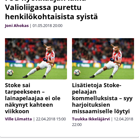
Valioliigassa purettu
henkilökohtaisista syistä
Joni Ahokas
|
01.05.2018
20:00
Stoke sai
Lisätietoja Stoke-
tarpeekseen –
pelaajan
lainapelaajaa ei ole
kommelluksista – syy
näkynyt kahteen
harjoituksien
viikkoon
missaamiselle löytyi
Ville Liimatta
|
22.04.2018
15:00
Tuukka Ikkeläjärvi
|
12.04.2018
22:00