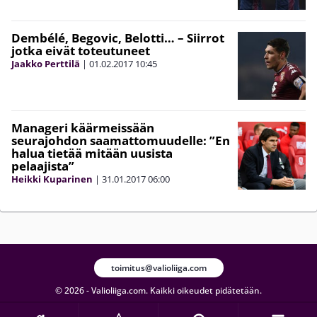
Dembélé, Begovic, Belotti… – Siirrot
jotka eivät toteutuneet
Jaakko Perttilä
|
01.02.2017
10:45
Manageri käärmeissään
seurajohdon saamattomuudelle: ”En
halua tietää mitään uusista
pelaajista”
Heikki Kuparinen
|
31.01.2017
06:00
toimitus@valioliiga.com
© 2026 - Valioliiga.com. Kaikki oikeudet pidätetään.