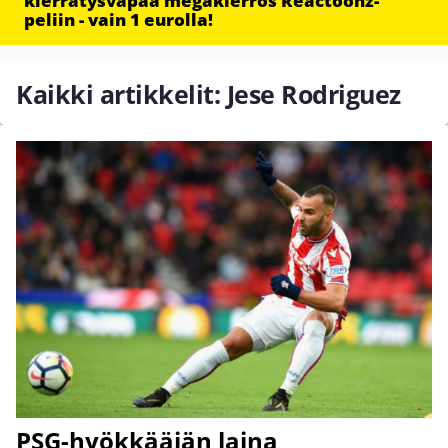
kierrätysvapaa megakierros Reactoonz-
peliin - vain 1 eurolla!
Kaikki artikkelit: Jese Rodriguez
PSG-hyökkääjän laina