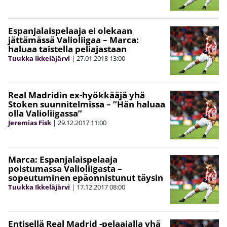
Espanjalaispelaaja ei olekaan
jättämässä Valioliigaa – Marca:
haluaa taistella peliajastaan
Tuukka Ikkeläjärvi
|
27.01.2018
13:00
Real Madridin ex-hyökkääjä yhä
Stoken suunnitelmissa – ”Hän haluaa
olla Valioliigassa”
Jeremias Fisk
|
29.12.2017
11:00
Marca: Espanjalaispelaaja
poistumassa Valioliigasta –
sopeutuminen epäonnistunut täysin
Tuukka Ikkeläjärvi
|
17.12.2017
08:00
Entisellä Real Madrid -pelaajalla yhä