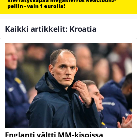
kierrätysvapaa megakierros Reactoonz-
peliin - vain 1 eurolla!
Kaikki artikkelit: Kroatia
Englanti vältti MM-kisoissa