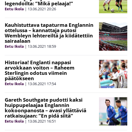
legendoilta: ”Mikä pelaaja!”
Eetu Ikola
|
13.06.2021
20:26
Kauhistuttava tapaturma Englannin
ottelussa – kannattaja putosi
Wembleyn lehtereiltä ja kiidätettiin
sairaalaan
Eetu Ikola
|
13.06.2021
18:59
Historiaa! Englanti nappasi
arvokkaan voiton – Raheem
Sterlingin odotus viimein
päätökseen
Eetu Ikola
|
13.06.2021
17:54
Gareth Southgate pudotti kaksi
huippupelaajaa Englannin
kokoonpanosta – avasi yllättäviä
ratkaisujaan: ”En pidä siitä”
Eetu Ikola
|
13.06.2021
16:51