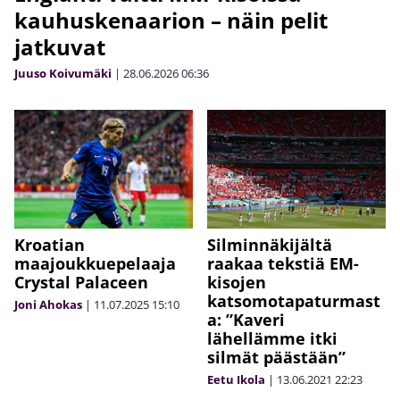
kauhuskenaarion – näin pelit
jatkuvat
Juuso Koivumäki
|
28.06.2026
06:36
Kroatian
Silminnäkijältä
maajoukkuepelaaja
raakaa tekstiä EM-
Crystal Palaceen
kisojen
katsomotapaturmast
Joni Ahokas
|
11.07.2025
15:10
a: ”Kaveri
lähellämme itki
silmät päästään”
Eetu Ikola
|
13.06.2021
22:23