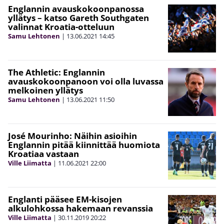
Englannin avauskokoonpanossa
yllätys – katso Gareth Southgaten
valinnat Kroatia-otteluun
Samu Lehtonen
|
13.06.2021
14:45
The Athletic: Englannin
avauskokoonpanoon voi olla luvassa
melkoinen yllätys
Samu Lehtonen
|
13.06.2021
11:50
José Mourinho: Näihin asioihin
Englannin pitää kiinnittää huomiota
Kroatiaa vastaan
Ville Liimatta
|
11.06.2021
22:00
Englanti pääsee EM-kisojen
alkulohkossa hakemaan revanssia
Ville Liimatta
|
30.11.2019
20:22