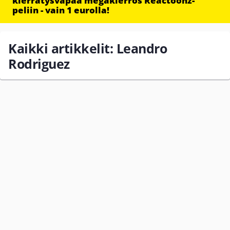
kierrätysvapaa megakierros Reactoonz-
peliin - vain 1 eurolla!
Kaikki artikkelit: Leandro
Rodriguez