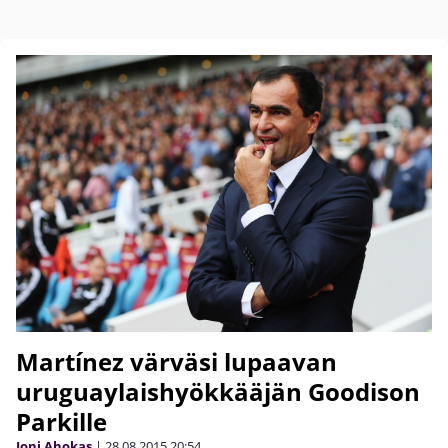
Martínez värväsi lupaavan
uruguaylaishyökkääjän Goodison
Parkille
Joni Ahokas
|
28.08.2015
20:54