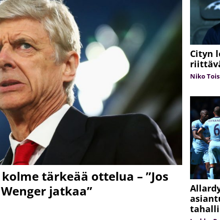
Cityn 
riittä
Niko Tois
 kolme tärkeää ottelua – ”Jos
Allard
e Wenger jatkaa”
asiant
tahall