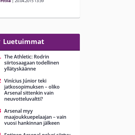
rttilä
|
20.04.2015
13:39
Luetuimmat
The Athletic: Rodrin
siirtosaagaan todellinen
yllätyskäänne
Vinícius Júnior teki
jatkosopimuksen – oliko
Arsenal sittenkin vain
neuvotteluvaltti?
Arsenal myy
maajoukkuepelaajan – vain
vuosi hankinnan jälkeen