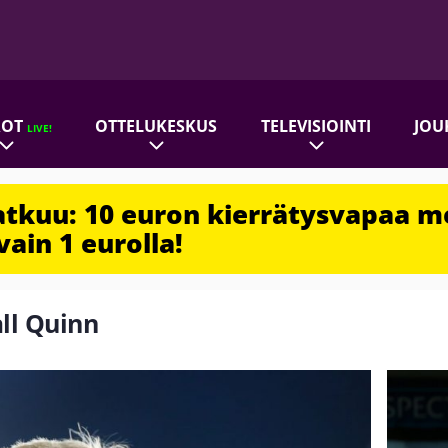
ROT
OTTELUKESKUS
TELEVISIOINTI
JOU
LIVE!
jatkuu: 10 euron kierrätysvapaa m
vain 1 eurolla!
all Quinn