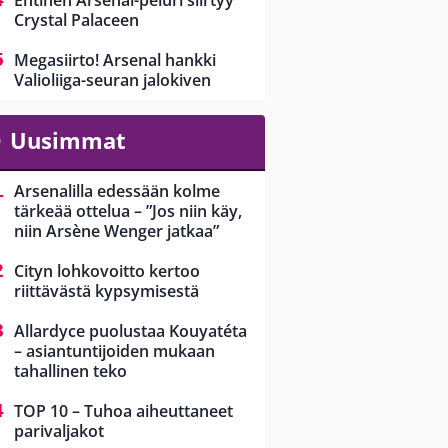
Entinen Arsenal-peluri siirtyy
Crystal Palaceen
Megasiirto! Arsenal hankki
Valioliiga-seuran jalokiven
Uusimmat
Arsenalilla edessään kolme
tärkeää ottelua – ”Jos niin käy,
niin Arsène Wenger jatkaa”
Cityn lohkovoitto kertoo
riittävästä kypsymisestä
Allardyce puolustaa Kouyatéta
– asiantuntijoiden mukaan
tahallinen teko
TOP 10 – Tuhoa aiheuttaneet
parivaljakot