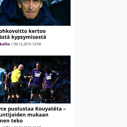
lohkovoitto kertoo
västä kypsymisestä
kallio
|
09.12.2015
12:59
yce puolustaa Kouyatéta –
untijoiden mukaan
inen teko