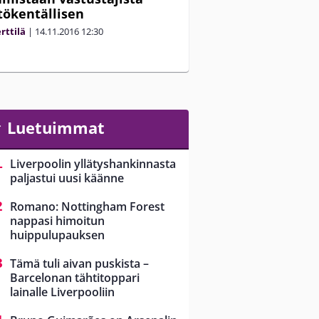
tökentällisen
rttilä
|
14.11.2016
12:30
Luetuimmat
Liverpoolin yllätyshankinnasta
paljastui uusi käänne
Romano: Nottingham Forest
nappasi himoitun
huippulupauksen
Tämä tuli aivan puskista –
Barcelonan tähtitoppari
lainalle Liverpooliin