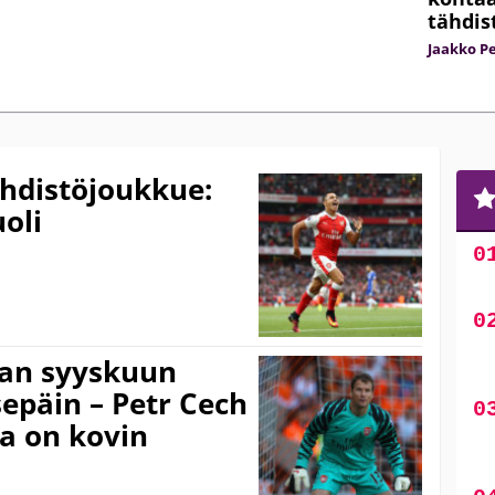
tähdis
Jaakko Pe
ähdistöjoukkue:
oli
aan syyskuun
sepäin – Petr Cech
a on kovin