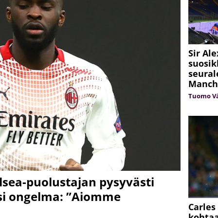
Sir Al
suosik
seural
Manche
Tuomo V
lsea-puolustajan pysyvästi
ksi ongelma: ”Aiomme
Carles 
kohtaa