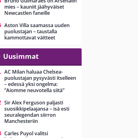
Bruno Guimarães on Arsenalin
mies – kauniit jäähyväiset
Newcastlen faneille
Aston Villa saamassa uuden
puolustajan – taustalla
kammottavat väitteet
Uusimmat
AC Milan haluaa Chelsea-
puolustajan pysyvästi itselleen
– edessä yksi ongelma:
”Aiomme neuvotella siitä”
Sir Alex Ferguson paljasti
suosikkipelaajansa – isä esti
seuralegendan siirron
Manchesteriin
Carles Puyol valitsi