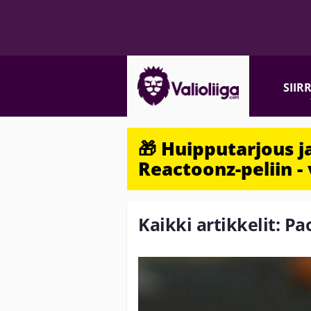
SIIR
🎁 Huipputarjous 
Reactoonz-peliin - 
Kaikki artikkelit: Pa