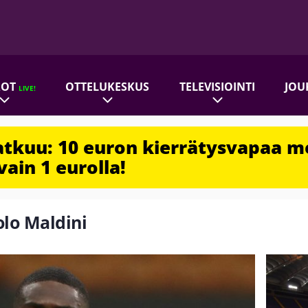
ROT
OTTELUKESKUS
TELEVISIOINTI
JOU
LIVE!
jatkuu: 10 euron kierrätysvapaa m
vain 1 eurolla!
olo Maldini