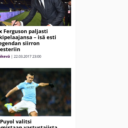
ex Ferguson paljasti
kipelaajansa – isä esti
egendan siirron
steriin
äkevä
|
22.03.2017
23:00
Puyol valitsi
mistaan vastustajista