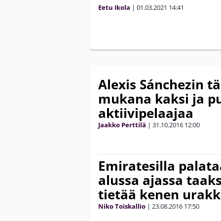
Eetu Ikola
|
01.03.2021
14:41
Alexis Sánchezin t
mukana kaksi ja pu
aktiivipelaajaa
Jaakko Perttilä
|
31.10.2016
12:00
Emiratesilla palat
alussa ajassa taak
tietää kenen urakk
Niko Toiskallio
|
23.08.2016
17:50