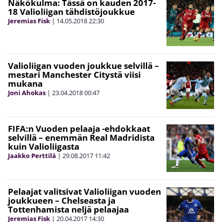
Näkökulma: Tässä on kauden 2017-
18 Valioliigan tähdistöjoukkue
Jeremias Fisk
|
14.05.2018
22:30
Valioliigan vuoden joukkue selvillä –
mestari Manchester Citystä viisi
mukana
Joni Ahokas
|
23.04.2018
00:47
FIFA:n Vuoden pelaaja -ehdokkaat
selvillä – enemmän Real Madridista
kuin Valioliigasta
Jaakko Perttilä
|
29.08.2017
11:42
Pelaajat valitsivat Valioliigan vuoden
joukkueen – Chelseasta ja
Tottenhamista neljä pelaajaa
Jeremias Fisk
|
20.04.2017
14:30