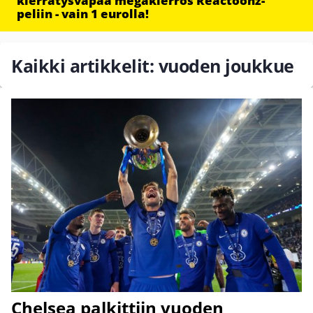
kierrätysvapaa megakierros Reactoonz-
peliin - vain 1 eurolla!
Kaikki artikkelit: vuoden joukkue
Chelsea palkittiin vuoden