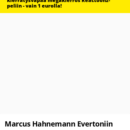
kierrätysvapaa megakierros Reactoonz-
peliin - vain 1 eurolla!
Marcus Hahnemann Evertoniin