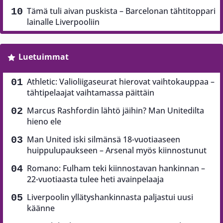
Tämä tuli aivan puskista – Barcelonan tähtitoppari
lainalle Liverpooliin
Luetuimmat
Athletic: Valioliigaseurat hierovat vaihtokauppaa –
tähtipelaajat vaihtamassa päittäin
Marcus Rashfordin lähtö jäihin? Man Unitedilta
hieno ele
Man United iski silmänsä 18-vuotiaaseen
huippulupaukseen – Arsenal myös kiinnostunut
Romano: Fulham teki kiinnostavan hankinnan –
22-vuotiaasta tulee heti avainpelaaja
Liverpoolin yllätyshankinnasta paljastui uusi
käänne