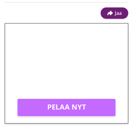
Jaa
🎁 Huipputarjous jatkuu: 10
euron kierrätysvapaa
megakierros Reactoonz-
peliin – vain 1 eurolla!
Peli: Reactoonz
Vain uusille asiakkaille!
PELAA NYT