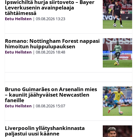
Ipswichiltä hurja siirtoveto – Bayer
Leverkusenin avainpelaaja
tähtäimessä
Eetu Hellsten
|
09.08.2026
13:23
Romano: Nottingham Forest nappasi
himoitun huippulupauksen
Eetu Hellsten
|
08.08.2026
18:48
Bruno Guimarães on Arsenalin mies
– kauniit jäähyväiset Newcastlen
faneille
Eetu Hellsten
|
08.08.2026
15:07
Liverpoolin yllätyshankinnasta
paljastui uusi käänne