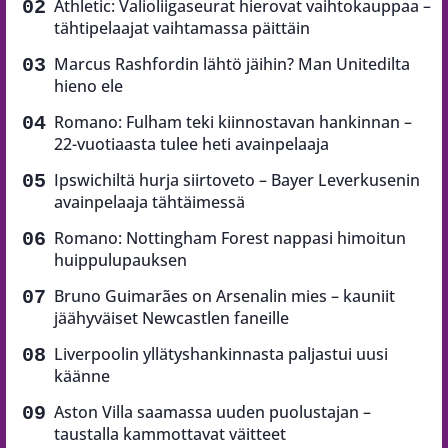
Athletic: Valioliigaseurat hierovat vaihtokauppaa –
tähtipelaajat vaihtamassa päittäin
Marcus Rashfordin lähtö jäihin? Man Unitedilta
hieno ele
Romano: Fulham teki kiinnostavan hankinnan –
22-vuotiaasta tulee heti avainpelaaja
Ipswichiltä hurja siirtoveto – Bayer Leverkusenin
avainpelaaja tähtäimessä
Romano: Nottingham Forest nappasi himoitun
huippulupauksen
Bruno Guimarães on Arsenalin mies – kauniit
jäähyväiset Newcastlen faneille
Liverpoolin yllätyshankinnasta paljastui uusi
käänne
Aston Villa saamassa uuden puolustajan –
taustalla kammottavat väitteet