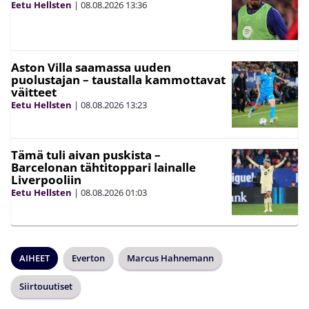
Eetu Hellsten
|
08.08.2026
13:36
Aston Villa saamassa uuden
puolustajan – taustalla kammottavat
väitteet
Eetu Hellsten
|
08.08.2026
13:23
Tämä tuli aivan puskista –
Barcelonan tähtitoppari lainalle
Liverpooliin
Eetu Hellsten
|
08.08.2026
01:03
AIHEET
Everton
Marcus Hahnemann
Siirtouutiset