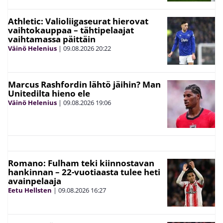
Athletic: Valioliigaseurat hierovat
vaihtokauppaa – tähtipelaajat
vaihtamassa päittäin
Väinö Helenius
|
09.08.2026
20:22
Marcus Rashfordin lähtö jäihin? Man
Unitedilta hieno ele
Väinö Helenius
|
09.08.2026
19:06
Romano: Fulham teki kiinnostavan
hankinnan – 22-vuotiaasta tulee heti
avainpelaaja
Eetu Hellsten
|
09.08.2026
16:27