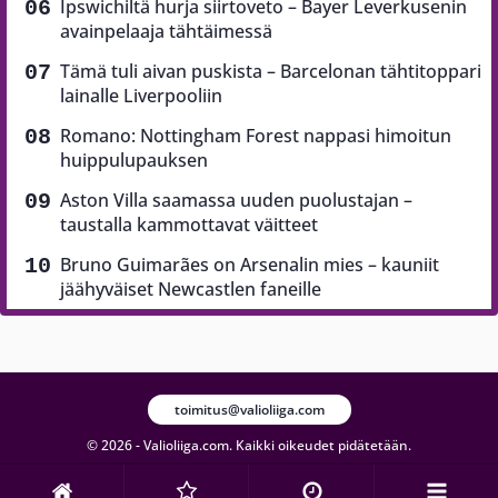
Ipswichiltä hurja siirtoveto – Bayer Leverkusenin
avainpelaaja tähtäimessä
Tämä tuli aivan puskista – Barcelonan tähtitoppari
lainalle Liverpooliin
Romano: Nottingham Forest nappasi himoitun
huippulupauksen
Aston Villa saamassa uuden puolustajan –
taustalla kammottavat väitteet
Bruno Guimarães on Arsenalin mies – kauniit
jäähyväiset Newcastlen faneille
toimitus@valioliiga.com
© 2026 - Valioliiga.com. Kaikki oikeudet pidätetään.