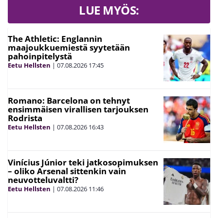
LUE MYÖS:
The Athletic: Englannin
maajoukkuemiestä syytetään
pahoinpitelystä
Eetu Hellsten
|
07.08.2026
17:45
Romano: Barcelona on tehnyt
ensimmäisen virallisen tarjouksen
Rodrista
Eetu Hellsten
|
07.08.2026
16:43
Vinícius Júnior teki jatkosopimuksen
– oliko Arsenal sittenkin vain
neuvotteluvaltti?
Eetu Hellsten
|
07.08.2026
11:46