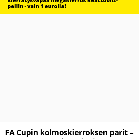
kierrätysvapaa megakierros Reactoonz-
peliin - vain 1 eurolla!
FA Cupin kolmoskierroksen parit –