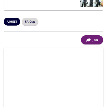
AIHEET
FA Cup
Jaa
1€ = 10€ arvosta
ilmaiskierroksia ilman
kierrätystä!
Talleta 1€
Saat heti 50 ilmaiskierrosta Tuohi 1000 -
peliin (arvo 0,20€ per kierros)!
Ei kierrätysvaatimusta!