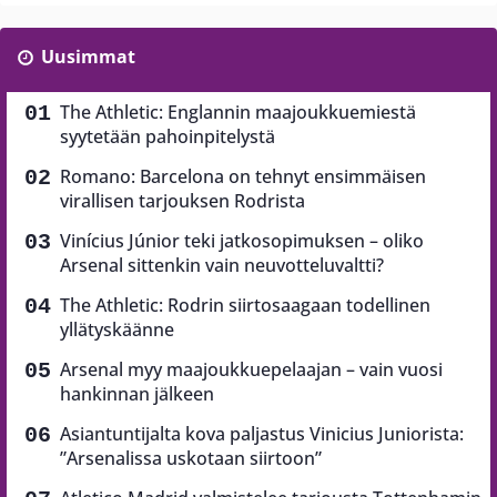
Uusimmat
The Athletic: Englannin maajoukkuemiestä
syytetään pahoinpitelystä
Romano: Barcelona on tehnyt ensimmäisen
virallisen tarjouksen Rodrista
Vinícius Júnior teki jatkosopimuksen – oliko
Arsenal sittenkin vain neuvotteluvaltti?
The Athletic: Rodrin siirtosaagaan todellinen
yllätyskäänne
Arsenal myy maajoukkuepelaajan – vain vuosi
hankinnan jälkeen
Asiantuntijalta kova paljastus Vinicius Juniorista:
”Arsenalissa uskotaan siirtoon”