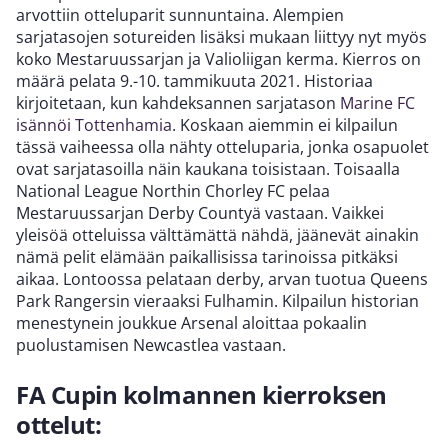
arvottiin otteluparit sunnuntaina. Alempien
sarjatasojen sotureiden lisäksi mukaan liittyy nyt myös
koko Mestaruussarjan ja Valioliigan kerma. Kierros on
määrä pelata 9.-10. tammikuuta 2021. Historiaa
kirjoitetaan, kun kahdeksannen sarjatason
Marine FC
isännöi Tottenhamia
. Koskaan aiemmin ei kilpailun
tässä vaiheessa olla nähty otteluparia, jonka osapuolet
ovat sarjatasoilla näin kaukana toisistaan. Toisaalla
National League Northin Chorley FC pelaa
Mestaruussarjan Derby Countyä vastaan. Vaikkei
yleisöä otteluissa välttämättä nähdä, jäänevät ainakin
nämä pelit elämään paikallisissa tarinoissa pitkäksi
aikaa. Lontoossa pelataan derby, arvan tuotua Queens
Park Rangersin vieraaksi Fulhamin. Kilpailun historian
menestynein joukkue Arsenal aloittaa pokaalin
puolustamisen Newcastlea vastaan.
FA Cupin kolmannen kierroksen
ottelut: