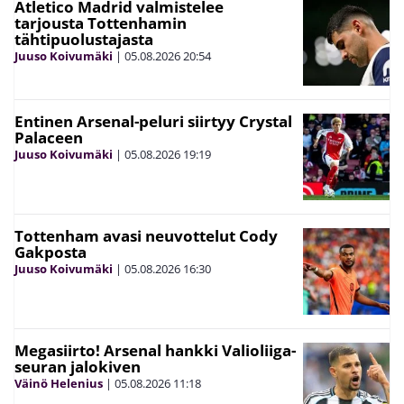
Atletico Madrid valmistelee
tarjousta Tottenhamin
tähtipuolustajasta
Juuso Koivumäki
|
05.08.2026
20:54
Entinen Arsenal-peluri siirtyy Crystal
Palaceen
Juuso Koivumäki
|
05.08.2026
19:19
Tottenham avasi neuvottelut Cody
Gakposta
Juuso Koivumäki
|
05.08.2026
16:30
Megasiirto! Arsenal hankki Valioliiga-
seuran jalokiven
Väinö Helenius
|
05.08.2026
11:18