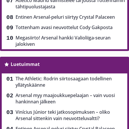
Atletico Madrid valmistelee tarjousta Tottenhamin
tähtipuolustajasta
Entinen Arsenal-peluri siirtyy Crystal Palaceen
Tottenham avasi neuvottelut Cody Gakposta
Megasiirto! Arsenal hankki Valioliiga-seuran
jalokiven
Luetuimmat
The Athletic: Rodrin siirtosaagaan todellinen
yllätyskäänne
Arsenal myy maajoukkuepelaajan – vain vuosi
hankinnan jälkeen
Vinícius Júnior teki jatkosopimuksen – oliko
Arsenal sittenkin vain neuvotteluvaltti?
Entinen Arsenal-peluri siirtyy Crystal Palaceen