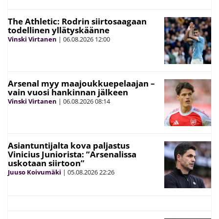
The Athletic: Rodrin siirtosaagaan
todellinen yllätyskäänne
Vinski Virtanen
|
06.08.2026
12:00
Arsenal myy maajoukkuepelaajan –
vain vuosi hankinnan jälkeen
Vinski Virtanen
|
06.08.2026
08:14
Asiantuntijalta kova paljastus
Vinicius Juniorista: ”Arsenalissa
uskotaan siirtoon”
Juuso Koivumäki
|
05.08.2026
22:26