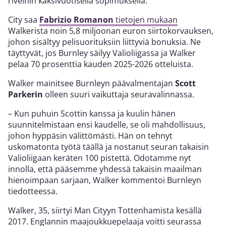
riveihin kaksivuotisella sopimuksella.
City saa
Fabrizio Romanon
tietojen mukaan
Walkerista noin 5,8 miljoonan euron siirtokorvauksen,
johon sisältyy pelisuorituksiin liittyviä bonuksia. Ne
täyttyvät, jos Burnley säilyy Valioliigassa ja Walker
pelaa 70 prosenttia kauden 2025-2026 otteluista.
Walker mainitsee Burnleyn päävalmentajan
Scott
Parkerin
olleen suuri vaikuttaja seuravalinnassa.
– Kun puhuin Scottin kanssa ja kuulin hänen
suunnitelmistaan ensi kaudelle, se oli mahdollisuus,
johon hyppäsin välittömästi. Hän on tehnyt
uskomatonta työtä täällä ja nostanut seuran takaisin
Valioliigaan keräten 100 pistettä. Odotamme nyt
innolla, että pääsemme yhdessä takaisin maailman
hienoimpaan sarjaan, Walker kommentoi Burnleyn
tiedotteessa.
Walker, 35, siirtyi Man Cityyn Tottenhamista kesällä
2017. Englannin maajoukkuepelaaja voitti seurassa