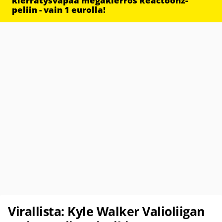
kierrätysvapaa megakierros Reactoonz-
peliin - vain 1 eurolla!
Virallista: Kyle Walker Valioliigan