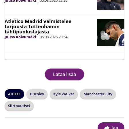
Juuso Koivumäki
|
05.08.2026
22:26
Atletico Madrid valmistelee
tarjousta Tottenhamin
tähtipuolustajasta
Juuso Koivumäki
|
05.08.2026
20:54
Lataa lisää
AIHEET
Burnley
Kyle Walker
Manchester City
Siirtouutiset
Jaa