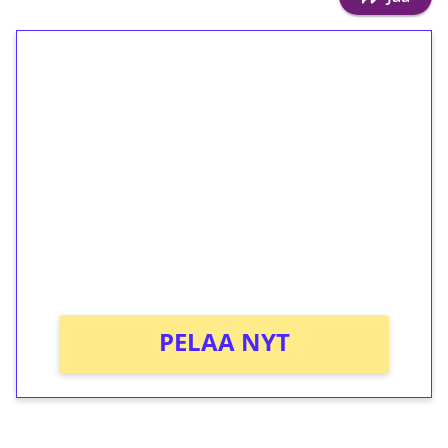
1€ = 10€ arvosta
ilmaiskierroksia ilman
kierrätystä!
Talleta 1€
Saat heti 50 ilmaiskierrosta Tuohi 1000 -
peliin (arvo 0,20€ per kierros)!
Ei kierrätysvaatimusta!
PELAA NYT