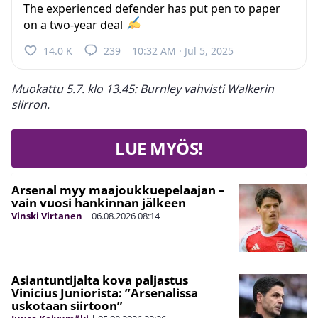
The experienced defender has put pen to paper
on a two-year deal
14.0 K
239
10:32 AM · Jul 5, 2025
Muokattu 5.7. klo 13.45: Burnley vahvisti Walkerin
siirron.
LUE MYÖS!
Arsenal myy maajoukkuepelaajan –
vain vuosi hankinnan jälkeen
Vinski Virtanen
|
06.08.2026
08:14
Asiantuntijalta kova paljastus
Vinicius Juniorista: ”Arsenalissa
uskotaan siirtoon”