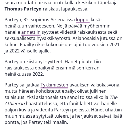
seura noudatti oikeaa protokollaa keskikenttäpelaaja
Thomas Parteyn
raiskaustapauksessa.
Parteyn, 32, sopimus Arsenalissa
loppui
kesä-
heinäkuun vaihteeseen. Neljä päivää myöhemmin
hänelle
annettiin
syytteet viidestä raiskauksesta sekä
seksuaalisesta hyväksikäytöstä. Asianosaisia jutussa on
kolme. Epäilty rikoskokonaisuus ajoittuu vuosien 2021
ja 2022 väliselle ajalle.
Partey on kiistänyt syytteet. Hänet pidätettiin
raiskauksesta epäiltynä ensimmäisen kerran
heinäkuussa 2022.
Partey sai jatkaa
Tykkimiesten
avauksen vakiokasvona,
mutta häneen kohdistetut epäilyt olivat julkinen
salaisuus. Yksi asianosaisista sanoi toissa viikolla
The
Athleticin
haastattelussa, että fanit lähettivät hänelle
paljon kuvia ja videoita Parteyn peleistä. Hänet uhattiin
muun muassa sytyttää tuleen, ja herjaukset saivat lisää
pontta, jos Partey teki maalin.