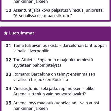
hankinnan jälkeen
Asiantuntijalta kova paljastus Vinicius Juniorista:
”Arsenalissa uskotaan siirtoon”
Luetuimmat
Tämä tuli aivan puskista – Barcelonan tähtitoppari
lainalle Liverpooliin
The Athletic: Englannin maajoukkuemiestä
syytetään pahoinpitelystä
Romano: Barcelona on tehnyt ensimmäisen
virallisen tarjouksen Rodrista
Vinícius Júnior teki jatkosopimuksen – oliko
Arsenal sittenkin vain neuvotteluvaltti?
Arsenal myy maajoukkuepelaajan – vain vuosi
hankinnan jälkeen