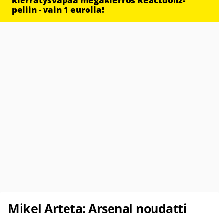
kierrätysvapaa megakierros Reactoonz-
peliin - vain 1 eurolla!
Mikel Arteta: Arsenal noudatti