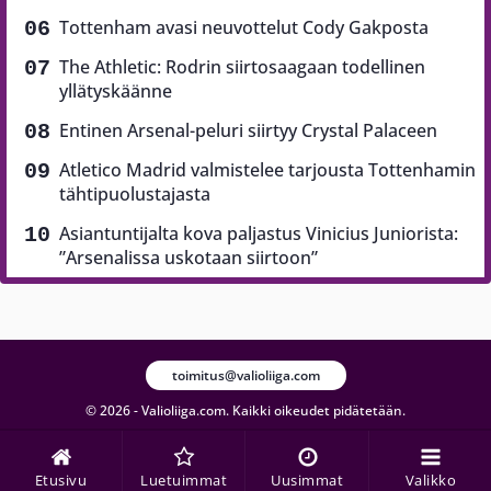
Tottenham avasi neuvottelut Cody Gakposta
The Athletic: Rodrin siirtosaagaan todellinen
yllätyskäänne
Entinen Arsenal-peluri siirtyy Crystal Palaceen
Atletico Madrid valmistelee tarjousta Tottenhamin
tähtipuolustajasta
Asiantuntijalta kova paljastus Vinicius Juniorista:
”Arsenalissa uskotaan siirtoon”
toimitus@valioliiga.com
© 2026 - Valioliiga.com. Kaikki oikeudet pidätetään.
Etusivu
Luetuimmat
Uusimmat
Valikko