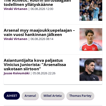
The Athletic: Rodrin siirtosaagaan
todellinen yllätyskäänne
Vinski Virtanen
|
06.08.2026
12:00
Arsenal myy maajoukkuepelaajan –
vain vuosi hankinnan jälkeen
Vinski Virtanen
|
06.08.2026
08:14
Asiantuntijalta kova paljastus
Vinicius Juniorista: ”Arsenalissa
uskotaan siirtoon”
Juuso Koivumäki
|
05.08.2026
22:26
AIHEET
Arsenal
Mikel Arteta
Thomas Partey