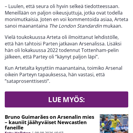
– Luulen, että seura oli hyvin selkeä tiedotteessaan.
Meneillään on paljon oikeusjuttuja, jotka ovat todella
monimutkaisia. Joten en voi kommentoida asiaa, Arteta
sanoi maanantaina
The London Standardin
mukaan.
Vielä toukokuussa Arteta oli ilmoittanut lehdistölle,
että hän tahtoisi Parten jatkavan Arsenalissa. Lisäksi
hän oli lokakuussa 2022 todennut Tottenham-pelin
jälkeen, että Partey oli ”käynyt paljon läpi”.
Kun Artetalta kysyttiin maanantaina, toimiko Arsenal
oikein Parteyn tapauksessa, hän vastasi, että
”sataprosenttisesti”.
LUE MYÖS:
Bruno Guimarães on Arsenalin mies
– kauniit jäähyväiset Newcastlen
faneille
Eetu Hellsten
|
08.08.2026
15:07