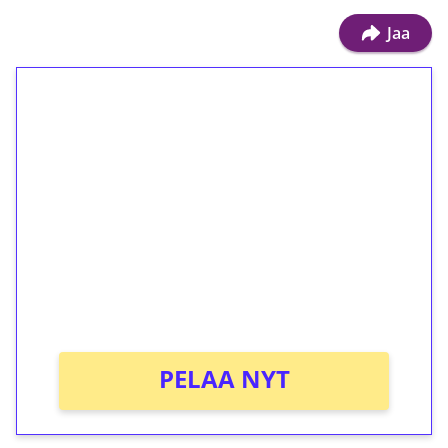
Jaa
1€ = 10€ arvosta
ilmaiskierroksia ilman
kierrätystä!
Talleta 1€
Saat heti 50 ilmaiskierrosta Tuohi 1000 -
peliin (arvo 0,20€ per kierros)!
Ei kierrätysvaatimusta!
PELAA NYT