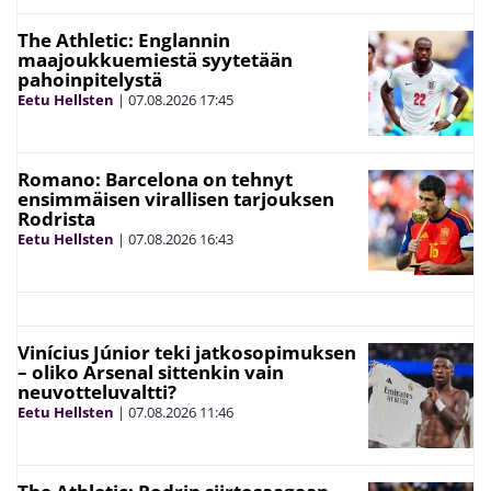
The Athletic: Englannin
maajoukkuemiestä syytetään
pahoinpitelystä
Eetu Hellsten
|
07.08.2026
17:45
Romano: Barcelona on tehnyt
ensimmäisen virallisen tarjouksen
Rodrista
Eetu Hellsten
|
07.08.2026
16:43
Vinícius Júnior teki jatkosopimuksen
– oliko Arsenal sittenkin vain
neuvotteluvaltti?
Eetu Hellsten
|
07.08.2026
11:46