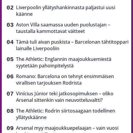
Liverpoolin yllätyshankinnasta paljastui uusi
käänne
Aston Villa saamassa uuden puolustajan –
taustalla kammottavat väitteet
Tämä tuli aivan puskista – Barcelonan tähtitoppari
lainalle Liverpooliin
The Athletic: Englannin maajoukkuemiestä
syytetään pahoinpitelystä
Romano: Barcelona on tehnyt ensimmäisen
virallisen tarjouksen Rodrista
Vinícius Júnior teki jatkosopimuksen – oliko
Arsenal sittenkin vain neuvotteluvaltti?
The Athletic: Rodrin siirtosaagaan todellinen
yllätyskäänne
Arsenal myy maajoukkuepelaajan – vain vuosi