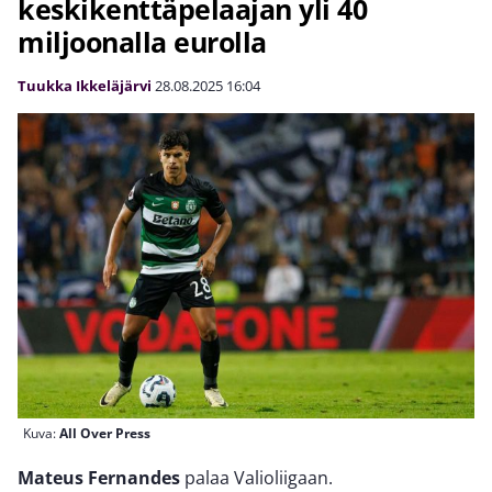
keskikenttäpelaajan yli 40
miljoonalla eurolla
Tuukka Ikkeläjärvi
28.08.2025
16:04
Kuva:
All Over Press
Mateus Fernandes
palaa Valioliigaan.