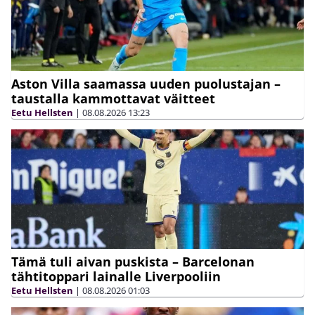
Aston Villa saamassa uuden puolustajan –
taustalla kammottavat väitteet
Eetu Hellsten
|
08.08.2026
13:23
Tämä tuli aivan puskista – Barcelonan
tähtitoppari lainalle Liverpooliin
Eetu Hellsten
|
08.08.2026
01:03