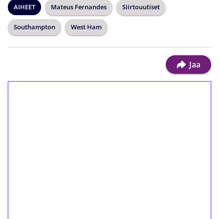
AIHEET
Mateus Fernandes
Siirtouutiset
Southampton
West Ham
Jaa
1€ = 10€ arvosta
ilmaiskierroksia ilman
kierrätystä!
Talleta 1€
Saat heti 50 ilmaiskierrosta Tuohi 1000 -
peliin (arvo 0,20€ per kierros)!
Ei kierrätysvaatimusta!