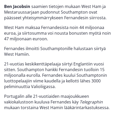
Ben Jacobsin
saamien tietojen mukaan West Ham ja
Mestaruussarjaan pudonnut Southampton ovat
päässeet yhteisymmärrykseen Fernandesin siirrosta.
West Ham maksaa Fernandesista noin 44 miljoonaa
euroa, ja siirtosumma voi nousta bonusten myötä noin
47 miljoonaan euroon.
Fernandes ilmoitti Southamptonille halustaan siirtyä
West Hamiin.
21-vuotias keskikenttäpelaaja siirtyi Englantiin vuosi
sitten. Southampton hankki Fernandesin tuolloin 15
miljoonalla eurolla. Fernandes kuului Southamptonin
luottopelaajiin viime kaudella ja kellotti lähes 3000
peliminuuttia Valioliigassa.
Portugalin alle 21-vuotiaiden maajoukkueen
vakiokalustoon kuuluva Fernandes käy
Telegraphin
mukaan torstaina West Hamin lääkärintarkastuksessa.