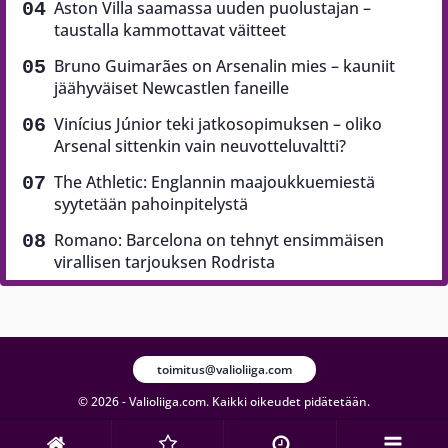
Aston Villa saamassa uuden puolustajan –
taustalla kammottavat väitteet
Bruno Guimarães on Arsenalin mies – kauniit
jäähyväiset Newcastlen faneille
Vinícius Júnior teki jatkosopimuksen – oliko
Arsenal sittenkin vain neuvotteluvaltti?
The Athletic: Englannin maajoukkuemiestä
syytetään pahoinpitelystä
Romano: Barcelona on tehnyt ensimmäisen
virallisen tarjouksen Rodrista
toimitus@valioliiga.com
© 2026 - Valioliiga.com. Kaikki oikeudet pidätetään.