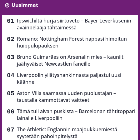
Uusimmat
Ipswichiltä hurja siirtoveto – Bayer Leverkusenin
avainpelaaja tähtäimessä
Romano: Nottingham Forest nappasi himoitun
huippulupauksen
Bruno Guimarães on Arsenalin mies – kauniit
jäähyväiset Newcastlen faneille
Liverpoolin yllätyshankinnasta paljastui uusi
käänne
Aston Villa saamassa uuden puolustajan –
taustalla kammottavat väitteet
Tämä tuli aivan puskista – Barcelonan tähtitoppari
lainalle Liverpooliin
The Athletic: Englannin maajoukkuemiestä
syytetään pahoinpitelystä