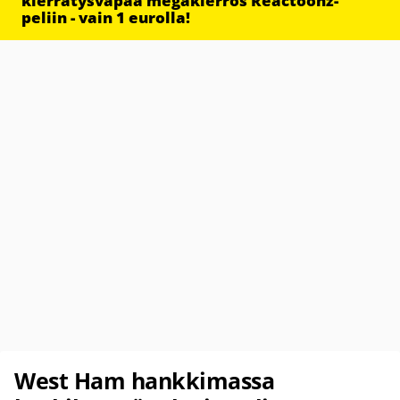
kierrätysvapaa megakierros Reactoonz-
peliin - vain 1 eurolla!
West Ham hankkimassa