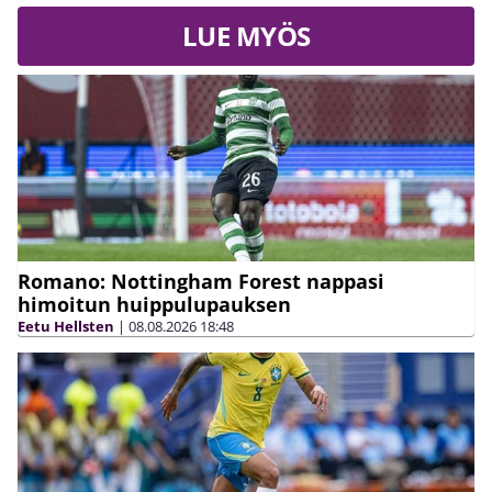
LUE MYÖS
Romano: Nottingham Forest nappasi
himoitun huippulupauksen
Eetu Hellsten
|
08.08.2026
18:48