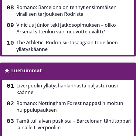
Romano: Barcelona on tehnyt ensimmäisen
virallisen tarjouksen Rodrista
Vinícius Júnior teki jatkosopimuksen – oliko
Arsenal sittenkin vain neuvotteluvaltti?
The Athletic: Rodrin siirtosaagaan todellinen
yllätyskäänne
Luetuimmat
Liverpoolin yllätyshankinnasta paljastui uusi
käänne
Romano: Nottingham Forest nappasi himoitun
huippulupauksen
Tämä tuli aivan puskista – Barcelonan tähtitoppari
lainalle Liverpooliin