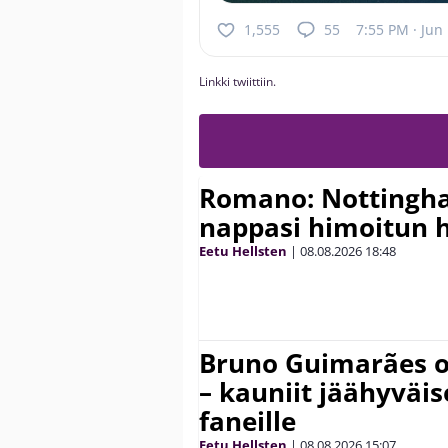
1,555
55
7:55 PM · Jun
Linkki twiittiin.
Romano: Nottingh
nappasi himoitun 
Eetu Hellsten
|
08.08.2026
18:48
Bruno Guimarães o
– kauniit jäähyväi
faneille
Eetu Hellsten
|
08.08.2026
15:07