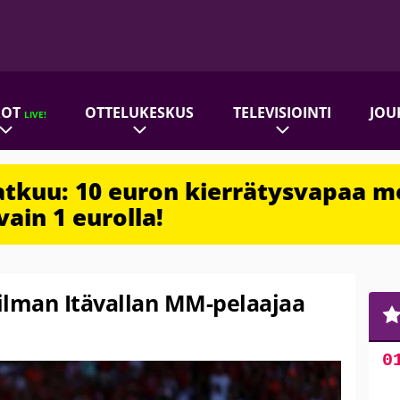
ROT
OTTELUKESKUS
TELEVISIOINTI
JOU
LIVE!
jatkuu: 10 euron kierrätysvapaa m
vain 1 eurolla!
ä ilman Itävallan MM-pelaajaa