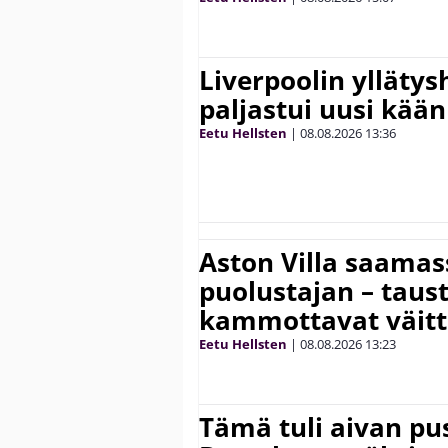
Liverpoolin ylläty
paljastui uusi kää
Eetu Hellsten
|
08.08.2026
13:36
Aston Villa saama
puolustajan – taust
kammottavat väitt
Eetu Hellsten
|
08.08.2026
13:23
Tämä tuli aivan pus