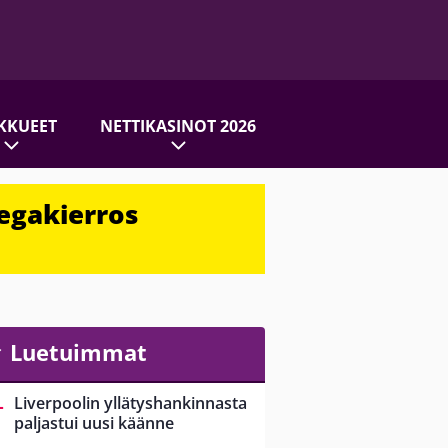
KKUEET
NETTIKASINOT 2026
egakierros
Luetuimmat
Liverpoolin yllätyshankinnasta
paljastui uusi käänne