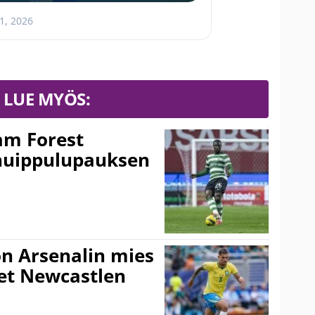
 1, 2026
LUE MYÖS:
am Forest
huippulupauksen
n Arsenalin mies
set Newcastlen