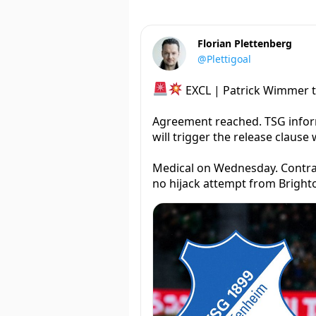
Florian Plettenberg
@Plettigoal
EXCL | Patrick Wimmer 
Agreement reached. TSG infor
will trigger the release claus
Medical on Wednesday. Contract
no hijack attempt from Bright