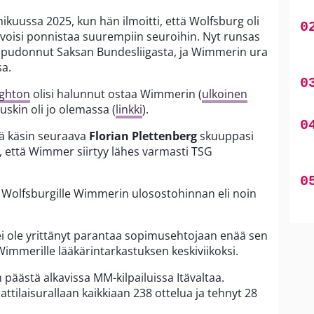
ikuussa 2025, kun hän ilmoitti, että Wolfsburg oli
n voisi ponnistaa suurempiin seuroihin. Nyt runsas
pudonnut Saksan Bundesliigasta, ja Wimmerin ura
a.
ighton
olisi halunnut ostaa Wimmerin (
ulkoinen
skin oli jo olemassa (
linkki
).
tä käsin seuraava
Florian Plettenberg
skuuppasi
että Wimmer siirtyy lähes varmasti TSG
Wolfsburgille Wimmerin ulosostohinnan eli noin
i ole yrittänyt parantaa sopimusehtojaan enää sen
Wimmerille lääkärintarkastuksen keskiviikoksi.
päästä alkavissa MM-kilpailuissa Itävaltaa.
tilaisurallaan kaikkiaan 238 ottelua ja tehnyt 28