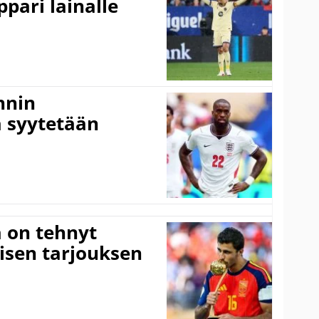
pari lainalle
nnin
 syytetään
 on tehnyt
isen tarjouksen