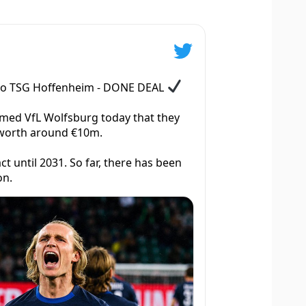
to TSG Hoffenheim - DONE DEAL
med VfL Wolfsburg today that they
e worth around €10m.
 until 2031. So far, there has been
on.