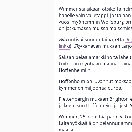
Wimmer sai aikaan otsikoita helm
hänelle vain välietappi, josta hä
vuosi myöhemmin Wolfsburg on 
on jatkumassa muissa maisemiss
Bild
uutisoi sunnuntaina, että
Br
linkki
).
Sky
-kanavan mukaan tarjou
Saksan pelaajamarkkinoita lähel
kuitenkin myöhään maanantaina, 
Hoffenheimiin.
Hoffenheim on luvannut maksaa 
kymmenen miljoonaa euroa.
Plettenbergin mukaan Brighton e
jälkeen, kun Hoffenheim järjesti 
Wimmer, 25, edustaa parin viikon 
Laitahyökkääjä on pelannut ammat
maalia.