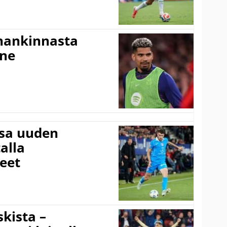
shankinnasta
nne
ssa uuden
alla
eet
kista –