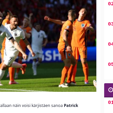
allaan näin voisi kärjistäen sanoa
Patrick