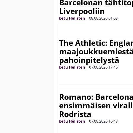
Barcelonan tähtitop
Liverpooliin
Eetu Hellsten
|
08.08.2026
01:03
The Athletic: Engla
maajoukkuemiestä
pahoinpitelystä
Eetu Hellsten
|
07.08.2026
17:45
Romano: Barcelona
ensimmäisen virall
Rodrista
Eetu Hellsten
|
07.08.2026
16:43