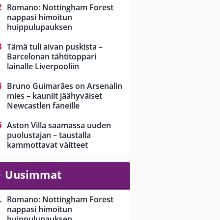
Romano: Nottingham Forest
nappasi himoitun
huippulupauksen
Tämä tuli aivan puskista –
Barcelonan tähtitoppari
lainalle Liverpooliin
Bruno Guimarães on Arsenalin
mies – kauniit jäähyväiset
Newcastlen faneille
Aston Villa saamassa uuden
puolustajan – taustalla
kammottavat väitteet
Uusimmat
Romano: Nottingham Forest
nappasi himoitun
huippulupauksen