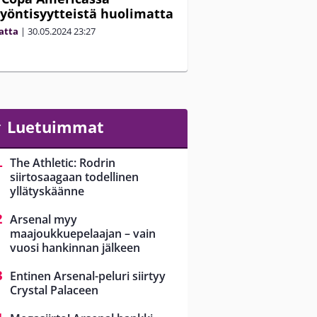
yöntisyytteistä huolimatta
matta
|
30.05.2024
23:27
Luetuimmat
The Athletic: Rodrin
siirtosaagaan todellinen
yllätyskäänne
Arsenal myy
maajoukkuepelaajan – vain
vuosi hankinnan jälkeen
Entinen Arsenal-peluri siirtyy
Crystal Palaceen