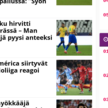
pailussa: ”Syön
u hirvitti
erässä – Man
jä pyysi anteeksi
mérica siirtyvät
ioliiga reagoi
hyökkääjä