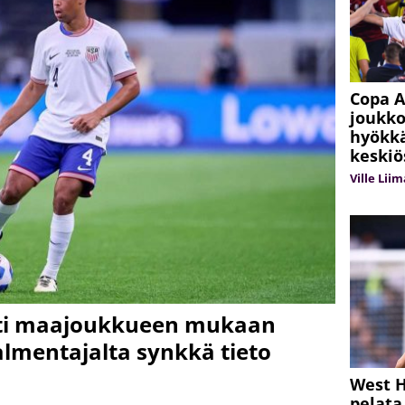
Copa A
joukko
hyökk
keskiö
Ville Lii
ähti maajoukkueen mukaan
lmentajalta synkkä tieto
West H
pelata