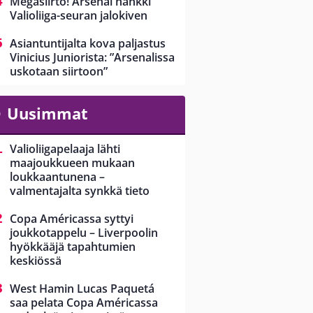
Megasiirto! Arsenal hankki
Valioliiga-seuran jalokiven
Asiantuntijalta kova paljastus
Vinicius Juniorista: ”Arsenalissa
uskotaan siirtoon”
Uusimmat
Valioliigapelaaja lähti
maajoukkueen mukaan
loukkaantunena –
valmentajalta synkkä tieto
Copa Américassa syttyi
joukkotappelu – Liverpoolin
hyökkääjä tapahtumien
keskiössä
West Hamin Lucas Paquetá
saa pelata Copa Américassa