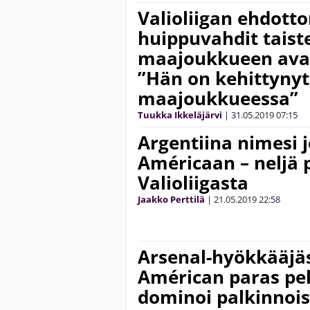
Valioliigan ehdott
huippuvahdit taiste
maajoukkueen avau
”Hän on kehittynyt
maajoukkueessa”
Tuukka Ikkeläjärvi
|
31.05.2019
07:15
Argentiina nimesi
Américaan – neljä 
Valioliigasta
Jaakko Perttilä
|
21.05.2019
22:58
Arsenal-hyökkääjä
Américan paras pel
dominoi palkinnoi