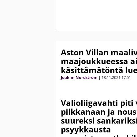
Aston Villan maali
maajoukkueessa a
käsittämätöntä lu
Joakim Nordström
|
18.11.2021
17:51
Valioliigavahti piti
pilkkanaan ja nous
suureksi sankariksi
psyykkausta