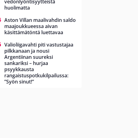
vedonlyöntisyytteistä
huolimatta
Aston Villan maalivahdin saldo
maajoukkueessa aivan
käsittämätöntä luettavaa
Valioliigavahti piti vastustajaa
pilkkanaan ja nousi
Argentiinan suureksi
sankariksi – hurjaa
psyykkausta
rangaistuspotkukilpailussa:
”Syön sinut!”