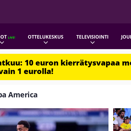
ROT
OTTELUKESKUS
TELEVISIOINTI
JOU
LIVE!
jatkuu: 10 euron kierrätysvapaa m
vain 1 eurolla!
opa America