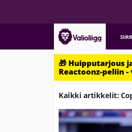
SIIR
🎁 Huipputarjous 
Reactoonz-peliin - 
Kaikki artikkelit: C