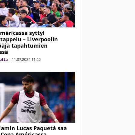
méricassa syttyi
tappelu – Liverpoolin
ääjä tapahtumien
ssä
matta
|
11.07.2024
11:22
amin Lucas Paquetá saa
 Copa Américassa