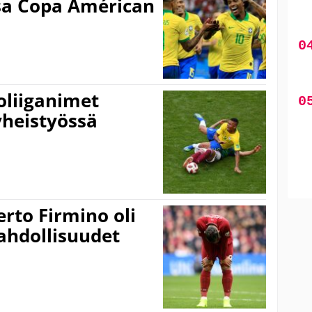
ssa Copa Américan
oliiganimet
yheistyössä
rto Firmino oli
ahdollisuudet