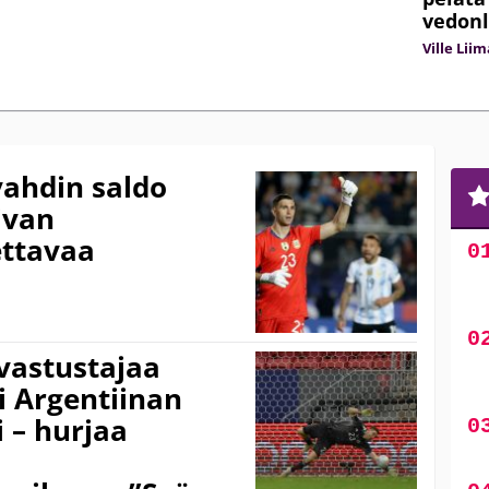
vedonl
Ville Lii
vahdin saldo
ivan
ettavaa
 vastustajaa
i Argentiinan
 – hurjaa