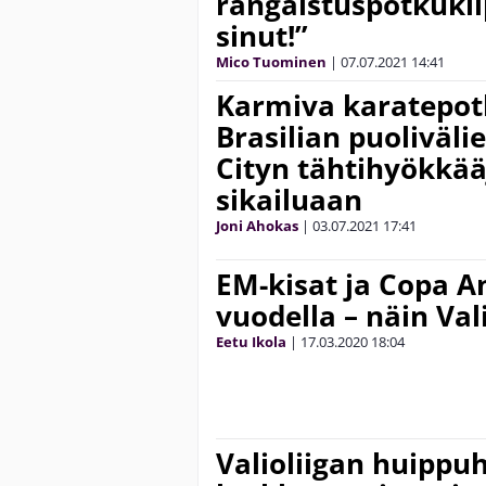
rangaistuspotkukil
sinut!”
Mico Tuominen
|
07.07.2021
14:41
Karmiva karatepotk
Brasilian puoliväli
Cityn tähtihyökkää
sikailuaan
Joni Ahokas
|
03.07.2021
17:41
EM-kisat ja Copa A
vuodella – näin Val
Eetu Ikola
|
17.03.2020
18:04
Valioliigan huippu