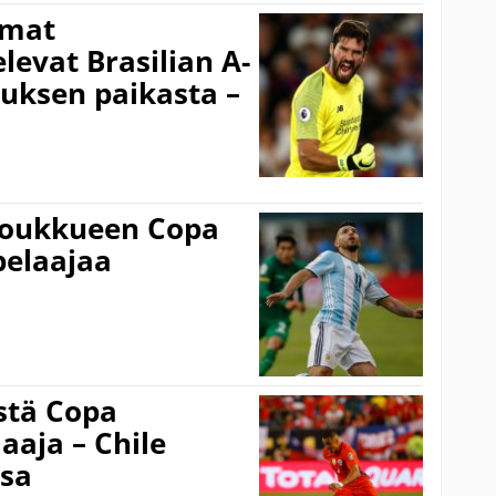
omat
levat Brasilian A-
ksen paikasta –
 joukkueen Copa
pelaajaa
stä Copa
aaja – Chile
ssa