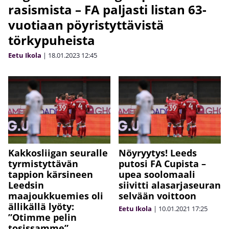
rasismista – FA paljasti listan 63-
vuotiaan pöyristyttävistä
törkypuheista
Eetu Ikola
|
18.01.2023
12:45
Kakkosliigan seuralle
Nöyryytys! Leeds
tyrmistyttävän
putosi FA Cupista –
tappion kärsineen
upea soolomaali
Leedsin
siivitti alasarjaseuran
maajoukkuemies oli
selvään voittoon
ällikällä lyöty:
Eetu Ikola
|
10.01.2021
17:25
”Otimme pelin
tosissamme”