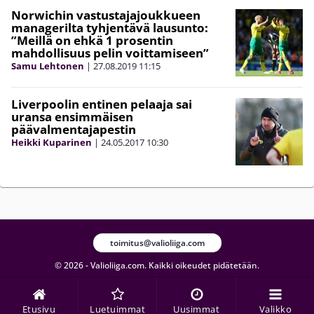
Norwichin vastustajajoukkueen
managerilta tyhjentävä lausunto:
”Meillä on ehkä 1 prosentin
mahdollisuus pelin voittamiseen”
Samu Lehtonen
|
27.08.2019
11:15
Liverpoolin entinen pelaaja sai
uransa ensimmäisen
päävalmentajapestin
Heikki Kuparinen
|
24.05.2017
10:30
toimitus@valioliiga.com
© 2026 - Valioliiga.com. Kaikki oikeudet pidätetään.
Etusivu
Luetuimmat
Uusimmat
Valikko