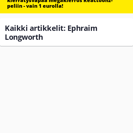
kierrätysvapaa megakierros Reactoonz-
peliin - vain 1 eurolla!
Kaikki artikkelit: Ephraim
Longworth