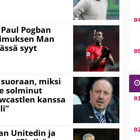
 Paul Pogban
pimuksen Man
tässä syyt
 suoraan, miksi
le solminut
wcastlen kanssa
li”
n Unitedin ja