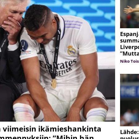
Espanj
summaa
Liverp
”Mutta
Niko Tois
 viimeisin ikämieshankinta
Lähde:
ämmennyksiin: ”Mihin hän
puolus