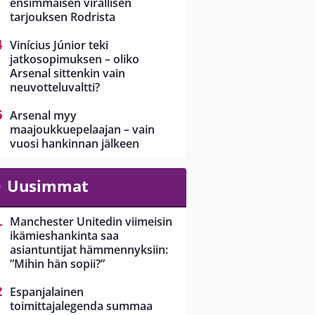
ensimmäisen virallisen
tarjouksen Rodrista
Vinícius Júnior teki
jatkosopimuksen – oliko
Arsenal sittenkin vain
neuvotteluvaltti?
Arsenal myy
maajoukkuepelaajan – vain
vuosi hankinnan jälkeen
Uusimmat
Manchester Unitedin viimeisin
ikämieshankinta saa
asiantuntijat hämmennyksiin:
”Mihin hän sopii?”
Espanjalainen
toimittajalegenda summaa