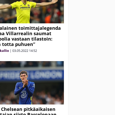
alainen toimittajalegenda
 Villarrealin saumat
oolia vastaan tilastoin:
 totta puhuen”
kallio
|
03.05.2022
14:52
 Chelsean pitkäaikaisen
tajan siirto Barcelonaan