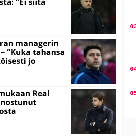
ta: ”Ei siitä
uran managerin
 – ”Kuka tahansa
isesti jo
 mukaan Real
nnostunut
osta