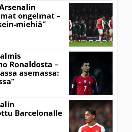
 Arsenalin
mat ongelmat –
kein-miehiä”
valmis
no Ronaldosta –
assa asemassa:
issa”
alin
ottu Barcelonalle
”