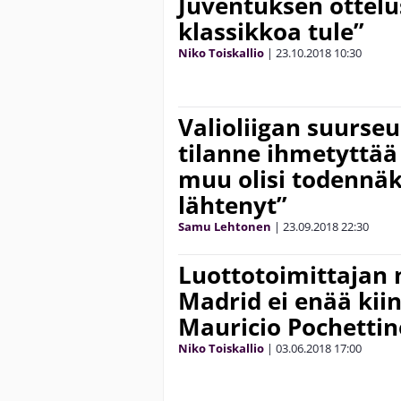
Juventuksen ottelus
klassikkoa tule”
Niko Toiskallio
|
23.10.2018
10:30
Valioliigan suurse
tilanne ihmetyttää
muu olisi todennäkö
lähtenyt”
Samu Lehtonen
|
23.09.2018
22:30
Luottotoimittajan
Madrid ei enää kii
Mauricio Pochettin
Niko Toiskallio
|
03.06.2018
17:00