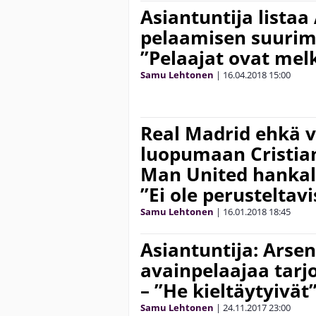
Asiantuntija listaa
pelaamisen suurim
”Pelaajat ovat mel
Samu Lehtonen
|
16.04.2018
15:00
Real Madrid ehkä 
luopumaan Cristia
Man United hankal
”Ei ole perusteltav
Samu Lehtonen
|
16.01.2018
18:45
Asiantuntija: Arsen
avainpelaajaa tarj
– ”He kieltäytyivät
Samu Lehtonen
|
24.11.2017
23:00