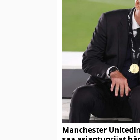
Manchester Unitedin
saa asiantuntijat h