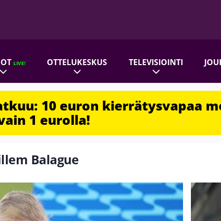
ROT
OTTELUKESKUS
TELEVISIOINTI
JOU
LIVE!
jatkuu: 10 euron kierrätysvapaa m
vain 1 eurolla!
uillem Balague