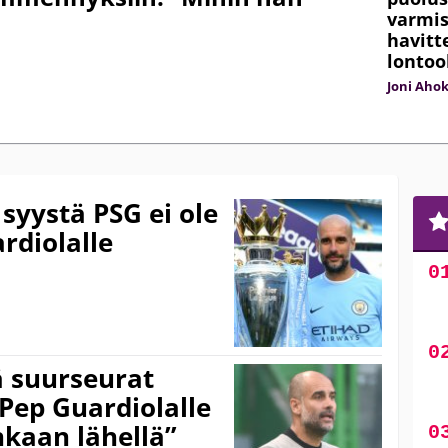
varmis
havitt
lontoo
Joni Aho
 syystä PSG ei ole
rdiolalle
ä suurseurat
 Pep Guardiolalle
inkaan lähellä”