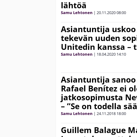
lähtöä
Samu Lehtonen
|
20.11.2020
08:00
Asiantuntija uskoo
tekevän uuden so
Unitedin kanssa – 
Samu Lehtonen
|
18.04.2020
14:10
Asiantuntija sanoo
Rafael Benítez ei o
jatkosopimusta Ne
– ”Se on todella sää
Samu Lehtonen
|
24.11.2018
18:00
Guillem Balague Ma