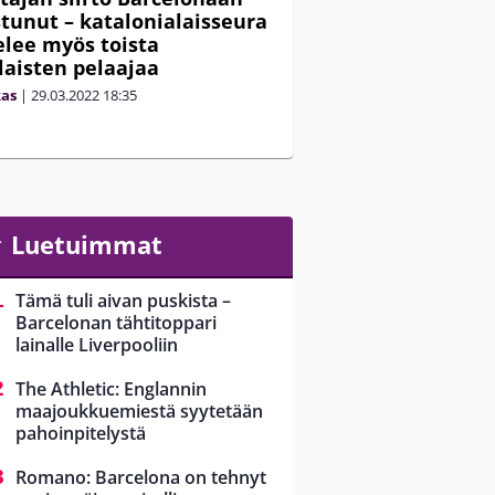
tunut – katalonialaisseura
elee myös toista
laisten pelaajaa
kas
|
29.03.2022
18:35
Luetuimmat
Tämä tuli aivan puskista –
Barcelonan tähtitoppari
lainalle Liverpooliin
The Athletic: Englannin
maajoukkuemiestä syytetään
pahoinpitelystä
Romano: Barcelona on tehnyt