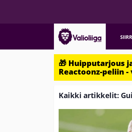
SIIR
🎁 Huipputarjous 
Reactoonz-peliin - 
Kaikki artikkelit: G