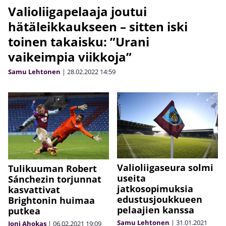
Valioliigapelaaja joutui
hätäleikkaukseen – sitten iski
toinen takaisku: ”Urani
vaikeimpia viikkoja”
Samu Lehtonen
|
28.02.2022
14:59
Valioliigaseura solmi
Tulikuuman Robert
useita
Sánchezin torjunnat
jatkosopimuksia
kasvattivat
edustusjoukkueen
Brightonin huimaa
pelaajien kanssa
putkea
Samu Lehtonen
|
31.01.2021
Joni Ahokas
|
06.02.2021
19:09