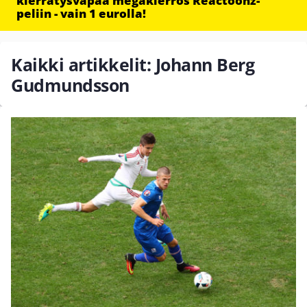
kierrätysvapaa megakierros Reactoonz-
peliin - vain 1 eurolla!
Kaikki artikkelit: Johann Berg
Gudmundsson