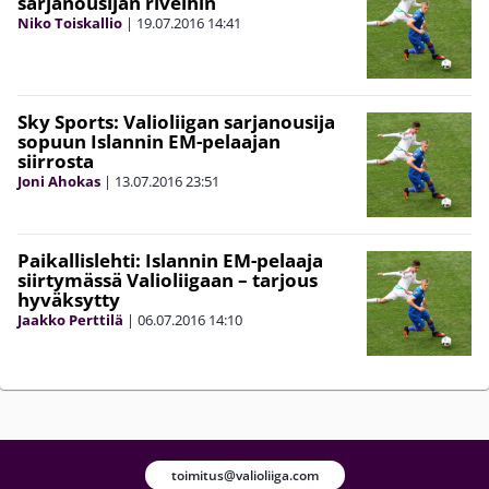
sarjanousijan riveihin
Niko Toiskallio
|
19.07.2016
14:41
Sky Sports: Valioliigan sarjanousija
sopuun Islannin EM-pelaajan
siirrosta
Joni Ahokas
|
13.07.2016
23:51
Paikallislehti: Islannin EM-pelaaja
siirtymässä Valioliigaan – tarjous
hyväksytty
Jaakko Perttilä
|
06.07.2016
14:10
toimitus@valioliiga.com