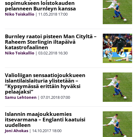
sopimukseen loistokauden
pelanneen Burnleyn kanssa
Niko Toiskallio
|
11.05.2018
17:00
Burnley raatoi pisteen Man Cityltä –
Raheem Sterlingin iltapäivä
katastrofaalinen
Niko Toiskallio
|
03.02.2018
16:30
Valioliigan sensaatiojoukkueen
islantilaislaituria ylistetään –
”Kypsymässä erittäin hyväksi
pelaajaksi”
Samu Lehtonen
|
07.01.2018
07:00
Islannin maajoukkuemies
itsevarmana – Englanti kaatuisi
uudelleen
Joni Ahokas
|
14.10.2017
18:00