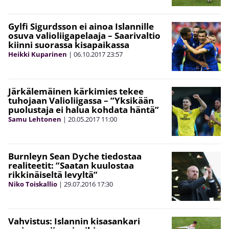
Gylfi Sigurdsson ei ainoa Islannille
osuva valioliigapelaaja – Saarivaltio
kiinni suorassa kisapaikassa
Heikki Kuparinen
|
06.10.2017
23:57
Järkälemäinen kärkimies tekee
tuhojaan Valioliigassa – ”Yksikään
puolustaja ei halua kohdata häntä”
Samu Lehtonen
|
20.05.2017
11:00
Burnleyn Sean Dyche tiedostaa
realiteetit: ”Saatan kuulostaa
rikkinäiseltä levyltä”
Niko Toiskallio
|
29.07.2016
17:30
Vahvistus: Islannin kisasankari