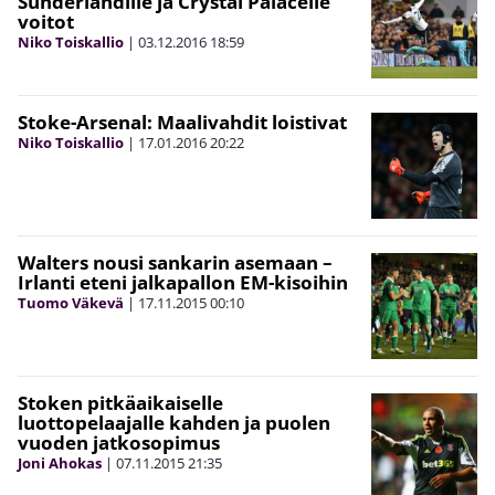
Sunderlandille ja Crystal Palacelle
voitot
Niko Toiskallio
|
03.12.2016
18:59
Stoke-Arsenal: Maalivahdit loistivat
Niko Toiskallio
|
17.01.2016
20:22
Walters nousi sankarin asemaan –
Irlanti eteni jalkapallon EM-kisoihin
Tuomo Väkevä
|
17.11.2015
00:10
Stoken pitkäaikaiselle
luottopelaajalle kahden ja puolen
vuoden jatkosopimus
Joni Ahokas
|
07.11.2015
21:35