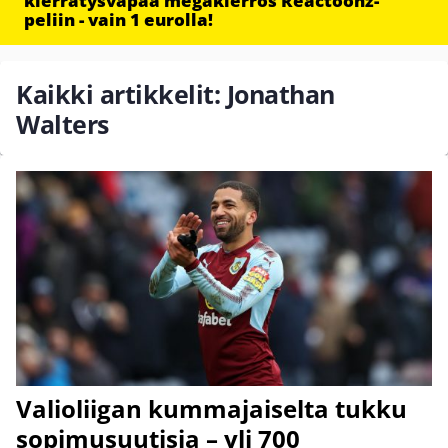
kierrätysvapaa megakierros Reactoonz-
peliin - vain 1 eurolla!
Kaikki artikkelit: Jonathan
Walters
Valioliigan kummajaiselta tukku
sopimusuutisia – yli 700