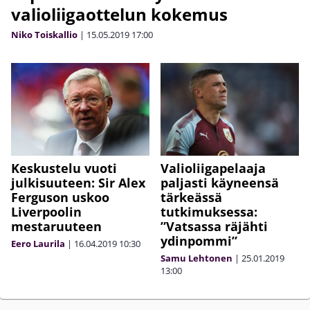
valioliigaottelun kokemus
Niko Toiskallio
|
15.05.2019
17:00
Keskustelu vuoti
Valioliigapelaaja
julkisuuteen: Sir Alex
paljasti käyneensä
Ferguson uskoo
tärkeässä
Liverpoolin
tutkimuksessa:
mestaruuteen
”Vatsassa räjähti
ydinpommi”
Eero Laurila
|
16.04.2019
10:30
Samu Lehtonen
|
25.01.2019
13:00