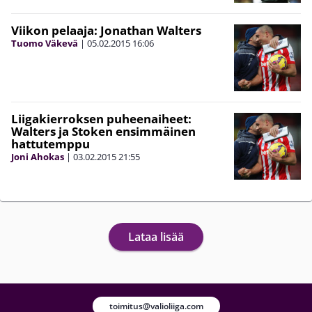
Viikon pelaaja: Jonathan Walters
Tuomo Väkevä
|
05.02.2015
16:06
Liigakierroksen puheenaiheet:
Walters ja Stoken ensimmäinen
hattutemppu
Joni Ahokas
|
03.02.2015
21:55
Lataa lisää
toimitus@valioliiga.com