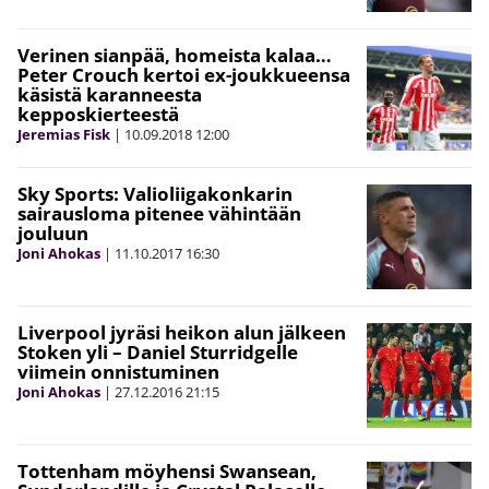
Verinen sianpää, homeista kalaa…
Peter Crouch kertoi ex-joukkueensa
käsistä karanneesta
kepposkierteestä
Jeremias Fisk
|
10.09.2018
12:00
Sky Sports: Valioliigakonkarin
sairausloma pitenee vähintään
jouluun
Joni Ahokas
|
11.10.2017
16:30
Liverpool jyräsi heikon alun jälkeen
Stoken yli – Daniel Sturridgelle
viimein onnistuminen
Joni Ahokas
|
27.12.2016
21:15
Tottenham möyhensi Swansean,