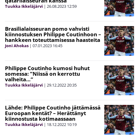
qatarilaisseuran kanssa
Tuukka Ikkeläjärvi
|
26.08.2023
12:59
Brasilialaisseuran pomo vahvisti
kiinnostuksen Philippe Coutinhoon –
hankkeen toteuttamisessa haasteita
Joni Ahokas
|
07.01.2023
16:45
Philippe Coutinho kumosi huhut
somessa: ”Niissä on kerrottu
valheita…”
Tuukka Ikkeläjärvi
|
29.12.2022
20:35
Lähde: Philippe Coutinho jättämässä
Euroopan kentät? – Herättänyt
kiinnostusta kotimaassaan
Tuukka Ikkeläjärvi
|
18.12.2022
10:19