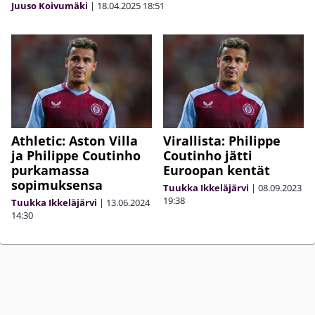
Juuso Koivumäki
|
18.04.2025
18:51
Athletic: Aston Villa
Virallista: Philippe
ja Philippe Coutinho
Coutinho jätti
purkamassa
Euroopan kentät
sopimuksensa
Tuukka Ikkeläjärvi
|
08.09.2023
19:38
Tuukka Ikkeläjärvi
|
13.06.2024
14:30