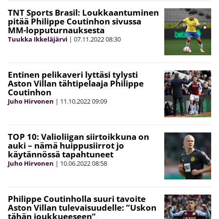
TNT Sports Brasil: Loukkaantuminen
pitää Philippe Coutinhon sivussa
MM-lopputurnauksesta
Tuukka Ikkeläjärvi
|
07.11.2022
08:30
Entinen pelikaveri lyttäsi tylysti
Aston Villan tähtipelaaja Philippe
Coutinhon
Juho Hirvonen
|
11.10.2022
09:09
TOP 10: Valioliigan siirtoikkuna on
auki – nämä huippusiirrot jo
käytännössä tapahtuneet
Juho Hirvonen
|
10.06.2022
08:58
Philippe Coutinholla suuri tavoite
Aston Villan tulevaisuudelle: ”Uskon
tähän joukkueeseen”