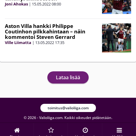
Joni Ahokas
|
15.05.2022
08:00
Aston Villa hankki Philippe
Coutinhon pilkkahintaan – näin
kommentoi Steven Gerrard
Ville Liimatta
|
13.05.2022
17:35
Lataa lisää
toimitus@valioliiga.com
© 2026 - Valioliiga.com. Kaikki oikeudet pidätetään.