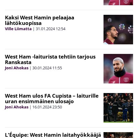
Kaksi West Hamin pelaajaa
lähtökuopissa
Ville Liimatta
|
31.01.2024
12:54
West Ham -laiturista tehtiin tarjous
Ranskasta
Joni Ahokas
|
30.01.2024
11:55
West Ham ulos FA Cupista – laiturille
uran ensimmäinen ulosajo
Joni Ahokas
|
16.01.2024
23:50
L’Équipe: West Hamin laitahyökkääjä