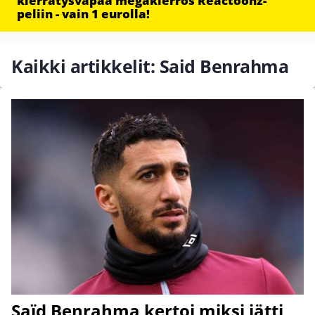
kierrätysvapaa megakierros Reactoonz-
peliin - vain 1 eurolla!
Kaikki artikkelit: Said Benrahma
Saïd Benrahma kertoi miksi jätti