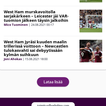
West Ham murskavoitolla
sarjakärkeen – Leicester jäi VAR-
tuomion jälkeen täysin jalkoihin
Mico Tuominen
|
24.08.2021
00:17
West Ham jyräsi kuuden maalin
trillerissä voittoon – Newcastlen
tulokasvahti sai debyytissään
kylmän suihkuun
Joni Ahokas
|
15.08.2021
18:00
Lataa lisää
toimitus@valioliiga.com