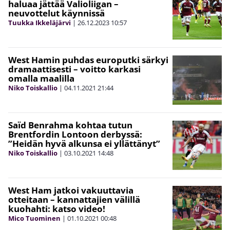
haluaa jättää Valioliigan –
neuvottelut käynnissä
Tuukka Ikkeläjärvi
|
26.12.2023
10:57
West Hamin puhdas europutki särkyi
dramaattisesti – voitto karkasi
omalla maalilla
Niko Toiskallio
|
04.11.2021
21:44
Saïd Benrahma kohtaa tutun
Brentfordin Lontoon derbyssä:
”Heidän hyvä alkunsa ei yllättänyt”
Niko Toiskallio
|
03.10.2021
14:48
West Ham jatkoi vakuuttavia
otteitaan – kannattajien välillä
kuohahti: katso video!
Mico Tuominen
|
01.10.2021
00:48