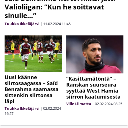
Valioliigan: ”Kun he soittavat
sinulle…”
Tuukka Ikkeläjärvi
|
11.02.2024
11:45
Uusi käänne
”Käsittämätöntä” –
siirtosaagassa – Saïd
Ranskan suurseura
Benrahma saamassa
syyttää West Hamia
sittenkin siirtonsa
siirron kaatumisesta
läpi
Ville Liimatta
|
02.02.2024
08:25
Tuukka Ikkeläjärvi
|
02.02.2024
16:27