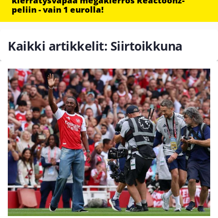
kierrätysvapaa megakierros Reactoonz-
peliin - vain 1 eurolla!
Kaikki artikkelit: Siirtoikkuna