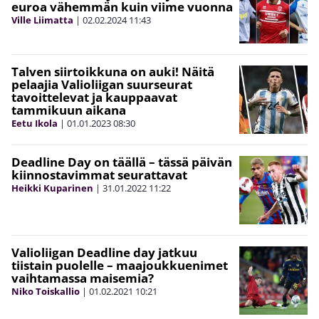
euroa vähemmän kuin viime vuonna
Ville Liimatta
|
02.02.2024
11:43
Talven siirtoikkuna on auki! Näitä
pelaajia Valioliigan suurseurat
tavoittelevat ja kauppaavat
tammikuun aikana
Eetu Ikola
|
01.01.2023
08:30
Deadline Day on täällä – tässä päivän
kiinnostavimmat seurattavat
Heikki Kuparinen
|
31.01.2022
11:22
Valioliigan Deadline day jatkuu
tiistain puolelle – maajoukkuenimet
vaihtamassa maisemia?
Niko Toiskallio
|
01.02.2021
10:21