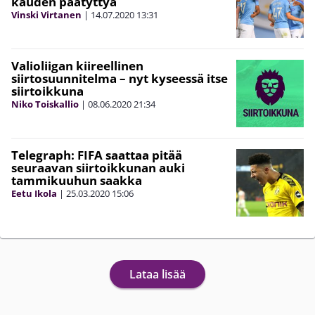
kauden päätyttyä
Vinski Virtanen
|
14.07.2020
13:31
Valioliigan kiireellinen
siirtosuunnitelma – nyt kyseessä itse
siirtoikkuna
Niko Toiskallio
|
08.06.2020
21:34
Telegraph: FIFA saattaa pitää
seuraavan siirtoikkunan auki
tammikuuhun saakka
Eetu Ikola
|
25.03.2020
15:06
Lataa lisää