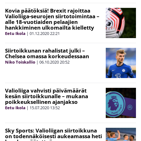
Kovia päätöksiä! Brexit rajoittaa
Valioliiga-seurojen siirtotoimintaa –
alle 18-vuotiaiden pelaajien
hankkiminen ulkomailta kielletty
Eetu Ikola
|
01.12.2020
22:21
Siirtoikkunan rahalistat julki –
Chelsea omassa korkeudessaan
Niko Toiskallio
|
06.10.2020
20:52
Valioliiga vahvisti päivämäärät
kesän siirtoikkunalle – mukana
poikkeuksellinen ajanjakso
Eetu Ikola
|
15.07.2020
13:52
Sky Sports: Valioliigan siirtoikkuna
on todennäköisesti aukeamassa heti