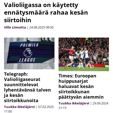
Valioliigassa on käytetty
ennätysmäärä rahaa kesän
siirtoihin
Ville Liimatta
|
24.08.2025
08:50
Telegraph:
Times: Euroopan
Valioliigaseurat
huippusarjat
suunnittelevat
haluavat kesän
lyhentävänsä talven
siirtoikkunan
ja kesän
päättyvän aiemmin
siirtoikkunoita
Tuukka Ikkeläjärvi
|
29.09.2024
Tuukka Ikkeläjärvi
|
07.02.2025
21:15
11:00