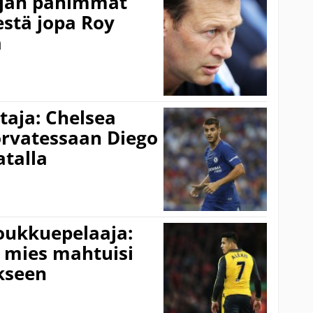
-ajan pahimmat
stä jopa Roy
a
taja: Chelsea
orvatessaan Diego
talla
oukkuepelaaja:
n mies mahtuisi
kseen