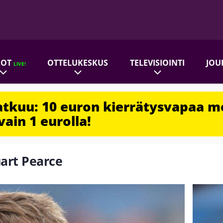
ROT
OTTELUKESKUS
TELEVISIOINTI
JOU
LIVE!
jatkuu: 10 euron kierrätysvapaa m
vain 1 eurolla!
uart Pearce