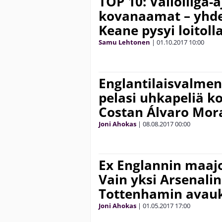
TOP 10: Valioliiga
kovanaamat – yhde
Keane pysyi loitoll
Samu Lehtonen
|
01.10.2017
10:00
Englantilaisvalmen
pelasi uhkapeliä k
Costan Álvaro Mora
Joni Ahokas
|
08.08.2017
00:00
Ex Englannin maaj
Vain yksi Arsenali
Tottenhamin avau
Joni Ahokas
|
01.05.2017
17:00