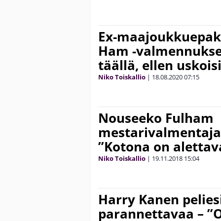
Ex-maajoukkuepakk
Ham -valmennuksee
täällä, ellen uskois
Niko Toiskallio
|
18.08.2020
07:15
Nouseeko Fulham
mestarivalmentajan
”Kotona on alettav
Niko Toiskallio
|
19.11.2018
15:04
Harry Kanen pelies
parannettavaa – ”Ol