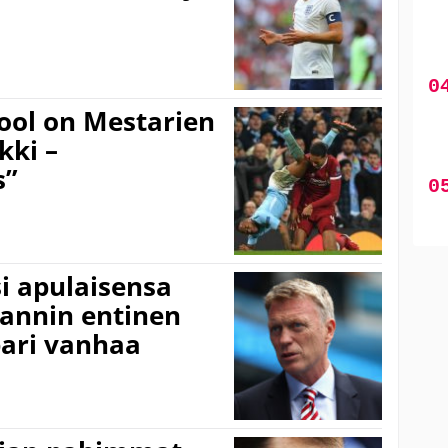
ool on Mestarien
kki –
s”
i apulaisensa
lannin entinen
pari vanhaa