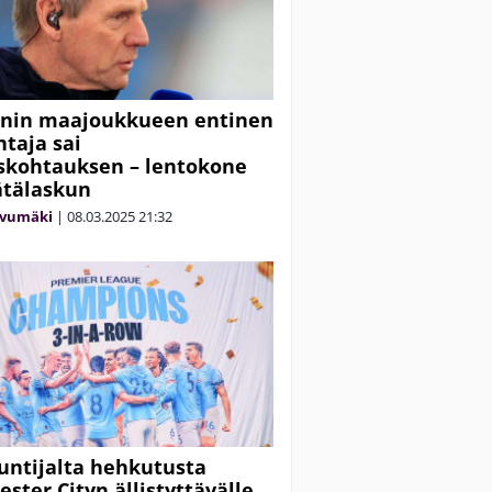
nnin maajoukkueen entinen
taja sai
skohtauksen – lentokone
ätälaskun
ivumäki
|
08.03.2025
21:32
untijalta hehkutusta
ster Cityn ällistyttävälle