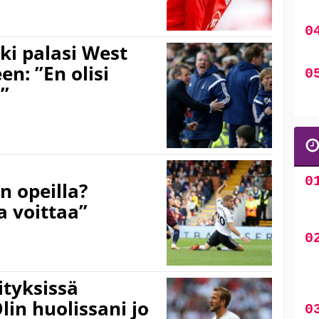
i palasi West
n: ”En olisi
i”
 opeilla?
a voittaa”
ityksissä
in huolissani jo