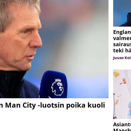
Engla
valmen
sairau
teki h
Juuso Ko
n Man City -luotsin poika kuoli
Asiant
Manche