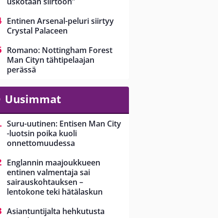
uskotaan siirtoon”
Entinen Arsenal-peluri siirtyy
Crystal Palaceen
Romano: Nottingham Forest
Man Cityn tähtipelaajan
perässä
Uusimmat
Suru-uutinen: Entisen Man City
-luotsin poika kuoli
onnettomuudessa
Englannin maajoukkueen
entinen valmentaja sai
sairauskohtauksen –
lentokone teki hätälaskun
Asiantuntijalta hehkutusta