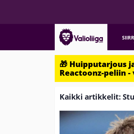
SIIR
🎁 Huipputarjous 
Reactoonz-peliin - 
Kaikki artikkelit: St