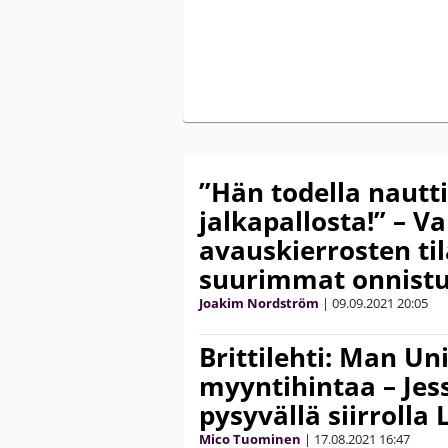
”Hän todella nautti
jalkapallosta!” – Va
avauskierrosten til
suurimmat onnistu
Joakim Nordström
|
09.09.2021
20:05
Brittilehti: Man Un
myyntihintaa – Jes
pysyvällä siirrolla
Mico Tuominen
|
17.08.2021
16:47