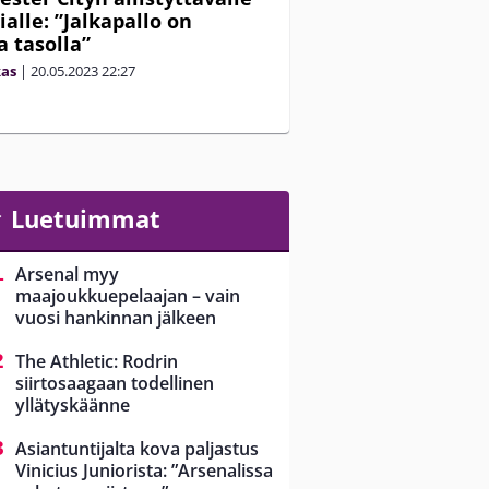
ialle: ”Jalkapallo on
a tasolla”
kas
|
20.05.2023
22:27
Luetuimmat
Arsenal myy
maajoukkuepelaajan – vain
vuosi hankinnan jälkeen
The Athletic: Rodrin
siirtosaagaan todellinen
yllätyskäänne
Asiantuntijalta kova paljastus
Vinicius Juniorista: ”Arsenalissa