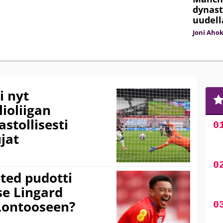
dynast
uudell
Joni Aho
i nyt
lioliigan
astollisesti
jat
ited pudotti
se Lingard
 Lontooseen?