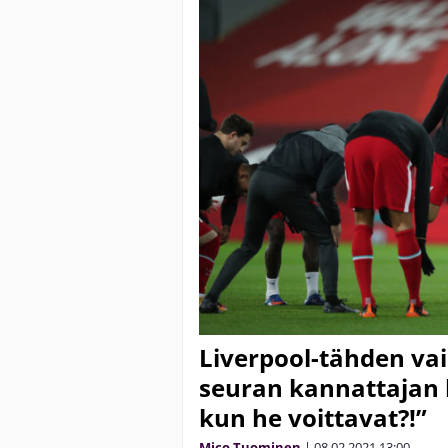
Liverpool-tähden vai
seuran kannattajan 
kun he voittavat?!”
Mico Tuominen
|
08.02.2021
13:00