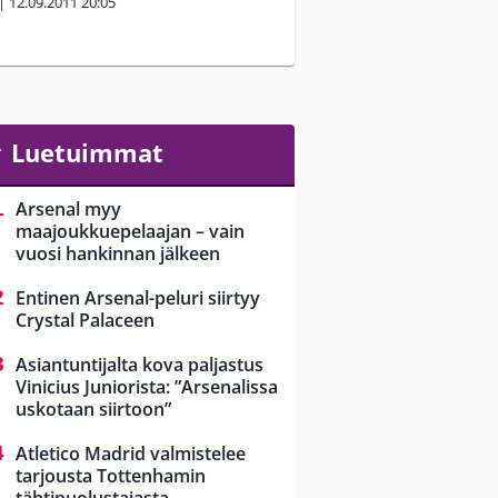
|
12.09.2011
20:05
Luetuimmat
Arsenal myy
maajoukkuepelaajan – vain
vuosi hankinnan jälkeen
Entinen Arsenal-peluri siirtyy
Crystal Palaceen
Asiantuntijalta kova paljastus
Vinicius Juniorista: ”Arsenalissa
uskotaan siirtoon”
Atletico Madrid valmistelee
tarjousta Tottenhamin