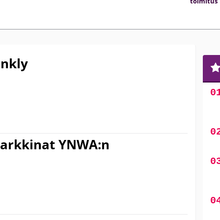
toimitus
ankly
omarkkinat YNWA:n