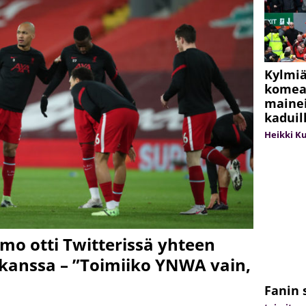
Kylmiä
komeas
maine
kaduil
Heikki K
mo otti Twitterissä yhteen
kanssa – ”Toimiiko YNWA vain,
Fanin 