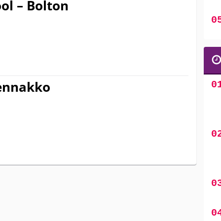
ol – Bolton
uennakko