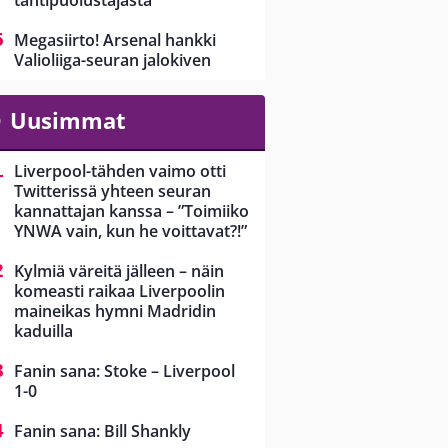
tähtipuolustajasta
Megasiirto! Arsenal hankki
Valioliiga-seuran jalokiven
Uusimmat
Liverpool-tähden vaimo otti
Twitterissä yhteen seuran
kannattajan kanssa – ”Toimiiko
YNWA vain, kun he voittavat?!”
Kylmiä väreitä jälleen – näin
komeasti raikaa Liverpoolin
maineikas hymni Madridin
kaduilla
Fanin sana: Stoke – Liverpool
1-0
Fanin sana: Bill Shankly