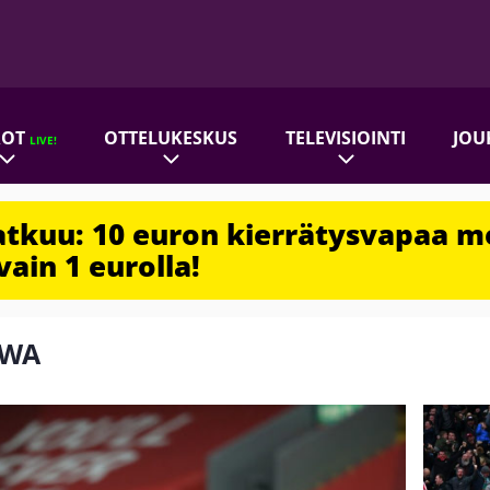
ROT
OTTELUKESKUS
TELEVISIOINTI
JOU
LIVE!
jatkuu: 10 euron kierrätysvapaa m
vain 1 eurolla!
NWA