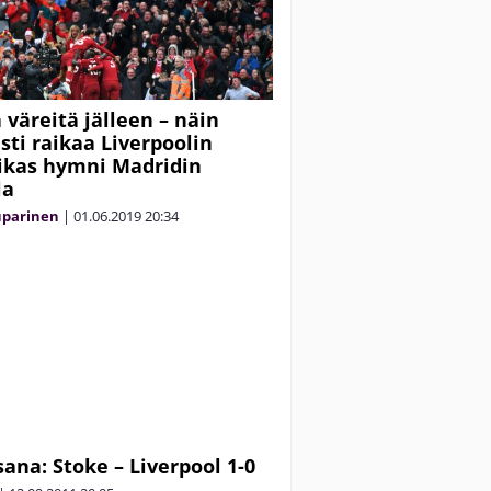
 väreitä jälleen – näin
ti raikaa Liverpoolin
ikas hymni Madridin
la
uparinen
|
01.06.2019
20:34
sana: Stoke – Liverpool 1-0