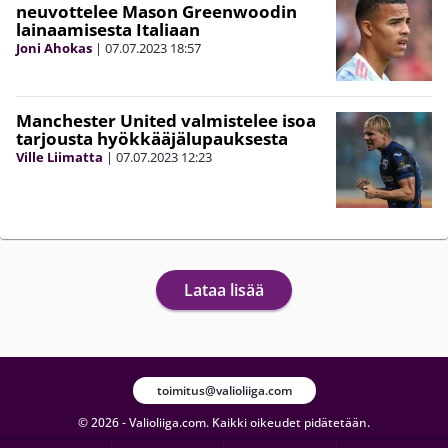
neuvottelee Mason Greenwoodin
lainaamisesta Italiaan
Joni Ahokas
|
07.07.2023
18:57
Manchester United valmistelee isoa
tarjousta hyökkääjälupauksesta
Ville Liimatta
|
07.07.2023
12:23
Lataa lisää
toimitus@valioliiga.com
© 2026 - Valioliiga.com. Kaikki oikeudet pidätetään.