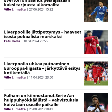
Everton on saanut pelaajastaan
kaksi tarjousta ulkomailta
Ville Liimatta
|
27.06.2024
15:32
Liverpoolille jättipettymys – haaveet
isosta pokaalista murskaksi
Eetu Ikola
|
18.04.2024
23:55
Liverpoolia uhkaa putoaminen
Eurooppa-liigasta – järkyttävä esitys
kotikentällä
Ville Liimatta
|
11.04.2024
23:50
Fulham on kiinnostunut Serie A:n
huippuhyökkääjästä – vahvistuksia
kaivataan usealle paikalle
Ville Liimatta
|
25.08.2023
10:41