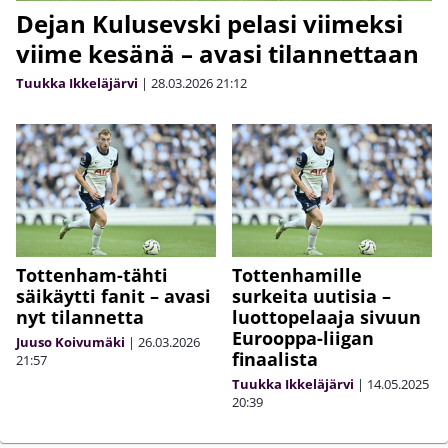
Dejan Kulusevski pelasi viimeksi
viime kesänä – avasi tilannettaan
Tuukka Ikkeläjärvi
|
28.03.2026
21:12
Tottenham-tähti
Tottenhamille
säikäytti fanit – avasi
surkeita uutisia –
nyt tilannetta
luottopelaaja sivuun
Eurooppa-liigan
Juuso Koivumäki
|
26.03.2026
finaalista
21:57
Tuukka Ikkeläjärvi
|
14.05.2025
20:39