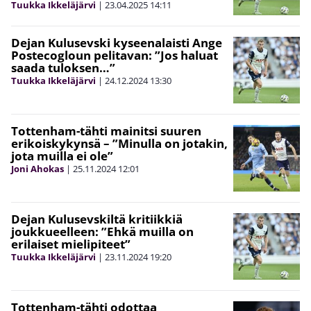
Tuukka Ikkeläjärvi
|
23.04.2025
14:11
Dejan Kulusevski kyseenalaisti Ange
Postecogloun pelitavan: ”Jos haluat
saada tuloksen…”
Tuukka Ikkeläjärvi
|
24.12.2024
13:30
Tottenham-tähti mainitsi suuren
erikoiskykynsä – ”Minulla on jotakin,
jota muilla ei ole”
Joni Ahokas
|
25.11.2024
12:01
Dejan Kulusevskiltä kritiikkiä
joukkueelleen: ”Ehkä muilla on
erilaiset mielipiteet”
Tuukka Ikkeläjärvi
|
23.11.2024
19:20
Tottenham-tähti odottaa