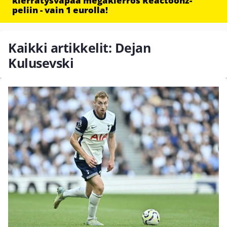
kierrätysvapaa megakierros Reactoonz-
peliin - vain 1 eurolla!
Kaikki artikkelit: Dejan
Kulusevski