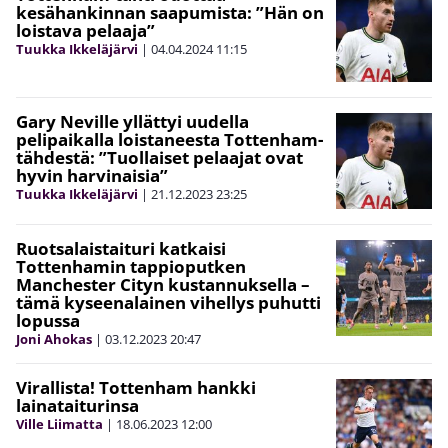
kesähankinnan saapumista: ”Hän on
loistava pelaaja”
Tuukka Ikkeläjärvi
|
04.04.2024
11:15
Gary Neville yllättyi uudella
pelipaikalla loistaneesta Tottenham-
tähdestä: ”Tuollaiset pelaajat ovat
hyvin harvinaisia”
Tuukka Ikkeläjärvi
|
21.12.2023
23:25
Ruotsalaistaituri katkaisi
Tottenhamin tappioputken
Manchester Cityn kustannuksella –
tämä kyseenalainen vihellys puhutti
lopussa
Joni Ahokas
|
03.12.2023
20:47
Virallista! Tottenham hankki
lainataiturinsa
Ville Liimatta
|
18.06.2023
12:00