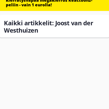
kierrätysvapaa megakierros Reactoonz-
peliin - vain 1 eurolla!
Kaikki artikkelit: Joost van der
Westhuizen