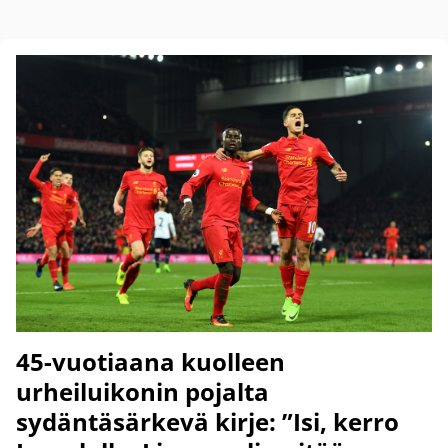
45-vuotiaana kuolleen
urheiluikonin pojalta
sydäntäsärkevä kirje: ”Isi, kerro