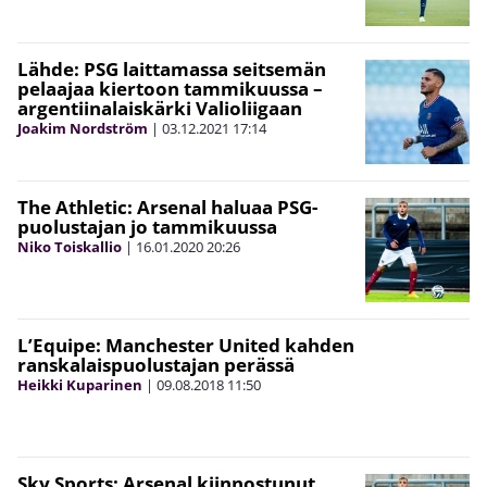
Lähde: PSG laittamassa seitsemän
pelaajaa kiertoon tammikuussa –
argentiinalaiskärki Valioliigaan
Joakim Nordström
|
03.12.2021
17:14
The Athletic: Arsenal haluaa PSG-
puolustajan jo tammikuussa
Niko Toiskallio
|
16.01.2020
20:26
L’Equipe: Manchester United kahden
ranskalaispuolustajan perässä
Heikki Kuparinen
|
09.08.2018
11:50
Sky Sports: Arsenal kiinnostunut