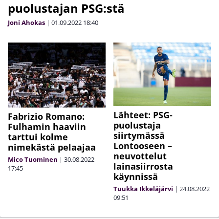
puolustajan PSG:stä
Joni Ahokas
|
01.09.2022
18:40
Lähteet: PSG-
Fabrizio Romano:
puolustaja
Fulhamin haaviin
siirtymässä
tarttui kolme
Lontooseen –
nimekästä pelaajaa
neuvottelut
Mico Tuominen
|
30.08.2022
lainasiirrosta
17:45
käynnissä
Tuukka Ikkeläjärvi
|
24.08.2022
09:51