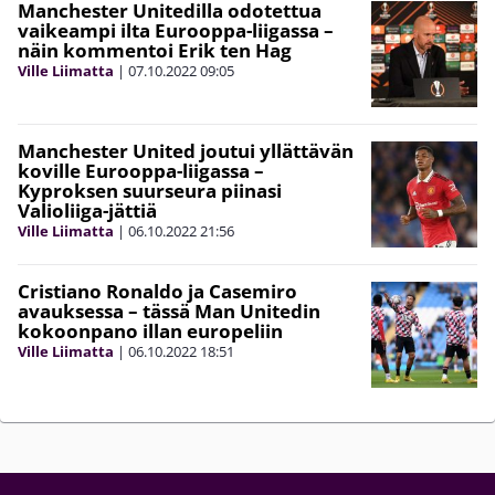
Manchester Unitedilla odotettua
vaikeampi ilta Eurooppa-liigassa –
näin kommentoi Erik ten Hag
Ville Liimatta
|
07.10.2022
09:05
Manchester United joutui yllättävän
koville Eurooppa-liigassa –
Kyproksen suurseura piinasi
Valioliiga-jättiä
Ville Liimatta
|
06.10.2022
21:56
Cristiano Ronaldo ja Casemiro
avauksessa – tässä Man Unitedin
kokoonpano illan europeliin
Ville Liimatta
|
06.10.2022
18:51