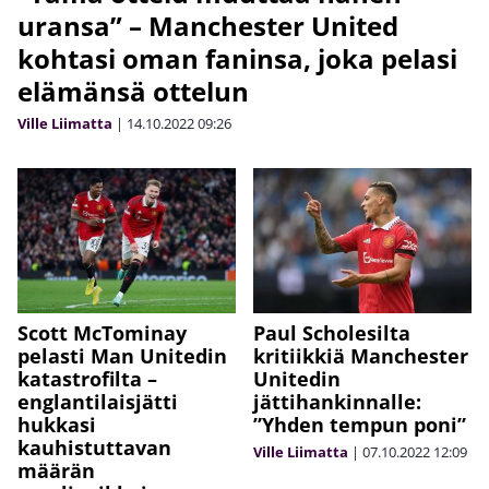
uransa” – Manchester United
kohtasi oman faninsa, joka pelasi
elämänsä ottelun
Ville Liimatta
|
14.10.2022
09:26
Scott McTominay
Paul Scholesilta
pelasti Man Unitedin
kritiikkiä Manchester
katastrofilta –
Unitedin
englantilaisjätti
jättihankinnalle:
hukkasi
”Yhden tempun poni”
kauhistuttavan
Ville Liimatta
|
07.10.2022
12:09
määrän