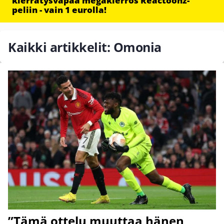
kierrätysvapaa megakierros Reactoonz-
peliin - vain 1 eurolla!
Kaikki artikkelit: Omonia
”Tämä ottelu muuttaa hänen