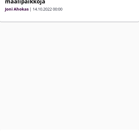
maalipaikkoja
Joni Ahokas
|
14.10.2022
00:00