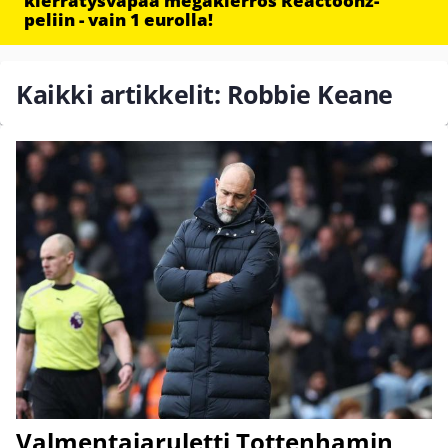
kierrätysvapaa megakierros Reactoonz-
peliin - vain 1 eurolla!
Kaikki artikkelit: Robbie Keane
Valmentajaruletti Tottenhamin