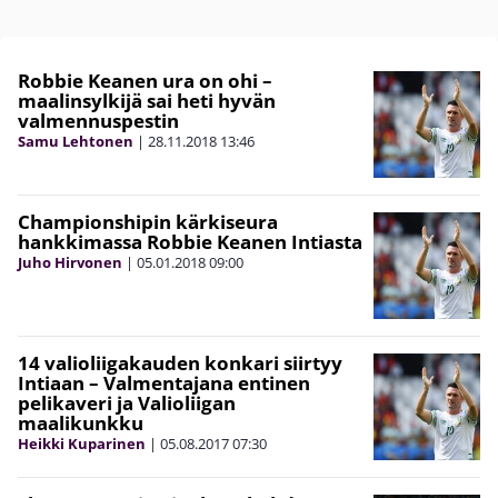
Robbie Keanen ura on ohi –
maalinsylkijä sai heti hyvän
valmennuspestin
Samu Lehtonen
|
28.11.2018
13:46
Championshipin kärkiseura
hankkimassa Robbie Keanen Intiasta
Juho Hirvonen
|
05.01.2018
09:00
14 valioliigakauden konkari siirtyy
Intiaan – Valmentajana entinen
pelikaveri ja Valioliigan
maalikunkku
Heikki Kuparinen
|
05.08.2017
07:30