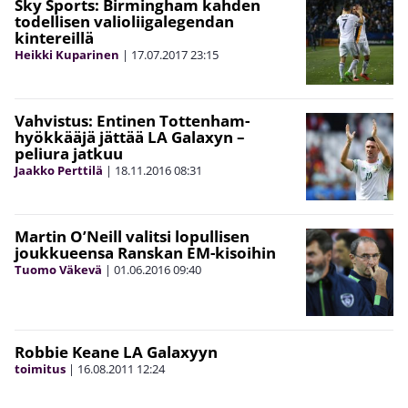
Sky Sports: Birmingham kahden
todellisen valioliigalegendan
kintereillä
Heikki Kuparinen
|
17.07.2017
23:15
Vahvistus: Entinen Tottenham-
hyökkääjä jättää LA Galaxyn –
peliura jatkuu
Jaakko Perttilä
|
18.11.2016
08:31
Martin O’Neill valitsi lopullisen
joukkueensa Ranskan EM-kisoihin
Tuomo Väkevä
|
01.06.2016
09:40
Robbie Keane LA Galaxyyn
toimitus
|
16.08.2011
12:24