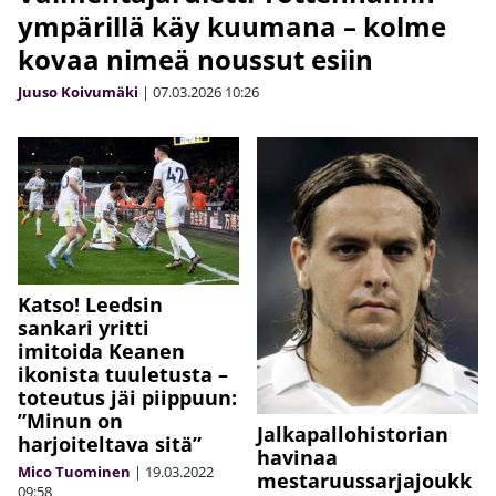
ympärillä käy kuumana – kolme
kovaa nimeä noussut esiin
Juuso Koivumäki
|
07.03.2026
10:26
Katso! Leedsin
sankari yritti
imitoida Keanen
ikonista tuuletusta –
toteutus jäi piippuun:
”Minun on
Jalkapallohistorian
harjoiteltava sitä”
havinaa
Mico Tuominen
|
19.03.2022
mestaruussarjajoukk
09:58